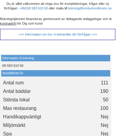
Du är alltid välkommen att ringa oss för kompletteringar, frågor eller ny
förfrågan:
+46(0)8 583 610 60
eller maila till
bokning@konturkonferens.se
Bokningstjänsten finansieras gemensamt av deltagande anläggningar och är
kostnadsfri
för Dig som kund
>>> Information om hur vi behandlar din förfrågan >>>
Information & bokning
08-583 610 60
SNABBFAKTA
Antal rum
111
Antal bäddar
190
Största lokal
50
Max restaurang
100
Handikappvänligt
Nej
Miljömärkt
Nej
Spa
Nej