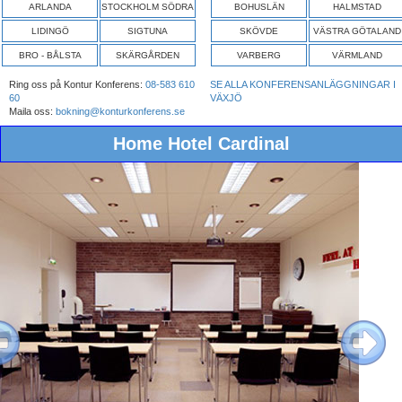
ARLANDA
STOCKHOLM SÖDRA
BOHUSLÄN
HALMSTAD
LIDINGÖ
SIGTUNA
SKÖVDE
VÄSTRA GÖTALAND
BRO - BÅLSTA
SKÄRGÅRDEN
VARBERG
VÄRMLAND
Ring oss på Kontur Konferens:
08-583 610
SE ALLA KONFERENSANLÄGGNINGAR I
60
VÄXJÖ
Maila oss:
bokning@konturkonferens.se
Home Hotel Cardinal
ous
Next