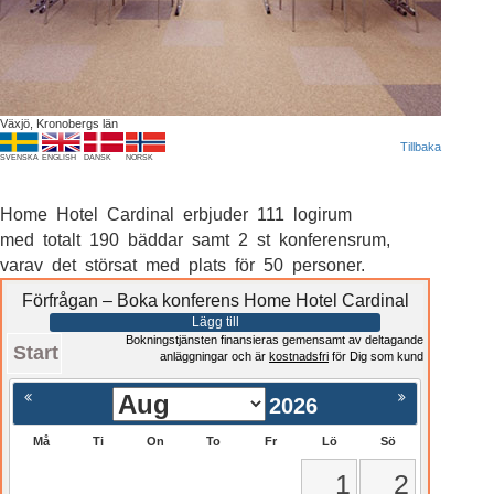
Växjö, Kronobergs län
Tillbaka
SVENSKA
ENGLISH
DANSK
NORSK
Home Hotel Cardinal erbjuder 111 logirum
med totalt 190 bäddar samt 2 st konferensrum,
varav det störsat med plats för 50 personer.
Förfrågan – Boka konferens Home Hotel Cardinal
Lägg till
Bokningstjänsten finansieras gemensamt av deltagande
Start
anläggningar och är
kostnadsfri
för Dig som kund
2026
Må
Ti
On
To
Fr
Lö
Sö
1
2