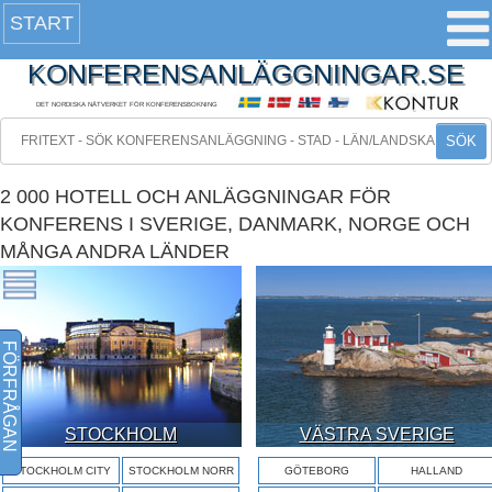
START
KONFERENSANLÄGGNINGAR.SE
DET NORDISKA NÄTVERKET FÖR KONFERENSBOKNING
SÖK
2 000 HOTELL OCH ANLÄGGNINGAR FÖR
KONFERENS I SVERIGE, DANMARK, NORGE OCH
MÅNGA ANDRA LÄNDER
FÖRFRÅGAN
STOCKHOLM
VÄSTRA SVERIGE
STOCKHOLM CITY
STOCKHOLM NORR
GÖTEBORG
HALLAND