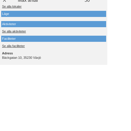
X
Max antal
50
Se alla lokaler
Läge
Aktiviteter
Se alla aktiviteter
Faciliteter
Se alla faciliteter
Adress
Bäckgatan 10, 35230 Växjö