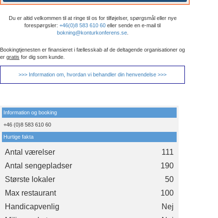
Du er altid velkommen til at ringe til os for tilføjelser, spørgsmål eller nye
forespørgsler:
+46(0)8 583 610 60
eller sende en e-mail til
bokning@konturkonferens.se
.
Bookingtjenesten er finansieret i fællesskab af de deltagende organisationer og
er
gratis
for dig som kunde.
>>> Information om, hvordan vi behandler din henvendelse >>>
Information og booking
+46 (0)8 583 610 60
Hurtige fakta
Antal værelser
111
Antal sengepladser
190
Største lokaler
50
Max restaurant
100
Handicapvenlig
Nej