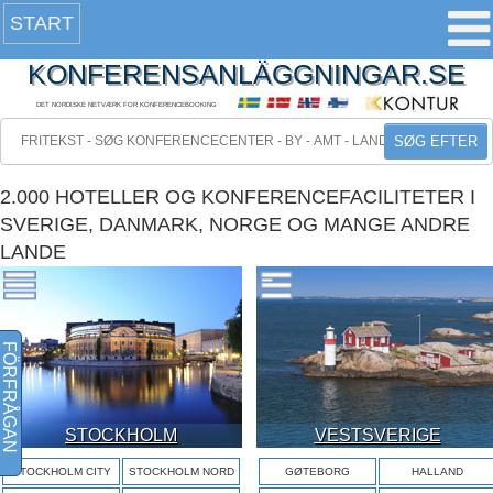
START
KONFERENSANLÄGGNINGAR.SE
DET NORDISKE NETVÆRK FOR KONFERENCEBOOKING
SØG EFTER
2.000 HOTELLER OG KONFERENCEFACILITETER I
SVERIGE, DANMARK, NORGE OG MANGE ANDRE
LANDE
FÖRFRÅGAN
STOCKHOLM
VESTSVERIGE
STOCKHOLM CITY
STOCKHOLM NORD
GØTEBORG
HALLAND