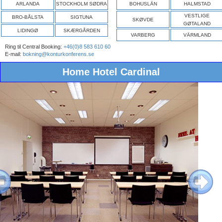
ARLANDA
STOCKHOLM SØDRA
BOHUSLÄN
HALMSTAD
VESTLIGE
BRO-BÅLSTA
SIGTUNA
SKØVDE
GØTALAND
LIDINGØ
SKÆRGÅRDEN
VARBERG
VÄRMLAND
Ring til Central Booking:
+46(0)8 583 610 60
E-mail:
bokning@konturkonferens.se
Home Hotel Cardinal
ous
Next