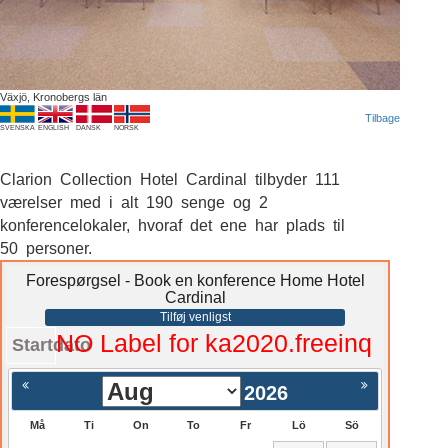
Växjö, Kronobergs län
Tilbage
SVENSKA
ENGLISH
DANSK
NORSK
Clarion Collection Hotel Cardinal tilbyder 111
værelser med i alt 190 senge og 2
konferencelokaler, hvoraf det ene har plads til
50 personer.
Forespørgsel - Book en konference Home Hotel
Cardinal
Tilføj venligst
NO Label for ka2020.freeinq
Startdato
2026
Må
Ti
On
To
Fr
Lö
Sö