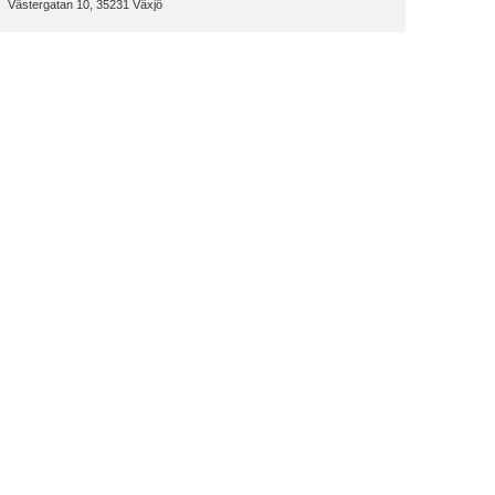
Västergatan 10, 35231 Växjö