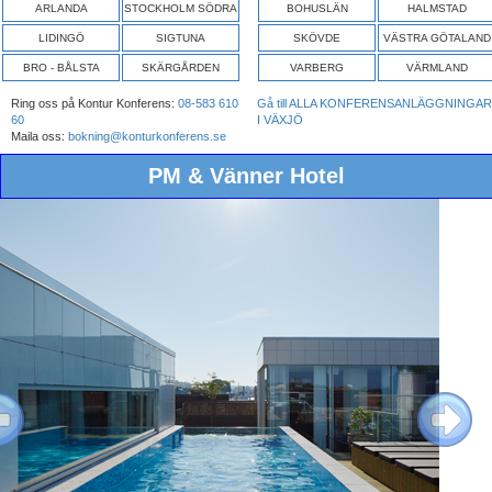
ARLANDA
STOCKHOLM SÖDRA
BOHUSLÄN
HALMSTAD
LIDINGÖ
SIGTUNA
SKÖVDE
VÄSTRA GÖTALAND
BRO - BÅLSTA
SKÄRGÅRDEN
VARBERG
VÄRMLAND
Ring oss på Kontur Konferens:
08-583 610
Gå till ALLA KONFERENSANLÄGGNINGAR
60
I VÄXJÖ
Maila oss:
bokning@konturkonferens.se
PM & Vänner Hotel
ous
Next