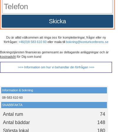
Skicka
Du är alltid välkommen att ringa oss för kompletteringar, frågor eller ny
förfrågan:
+46(0)8 583 610 60
eller maila till
bokning@konturkonferens.se
Bokningstjänsten finansieras gemensamt av deltagande anläggningar och är
kostnadsfri
för Dig som kund
>>> Information om hur vi behandlar din förfrågan >>>
Information & bokning
08-583 610 60
SNABBFAKTA
Antal rum
74
Antal bäddar
148
Största lokal
180