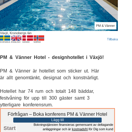
PM & Vänner
Växjö, Kronobergs län
Tillbaka
SVENSKA
ENGLISH
DANSK
NORSK
PM & Vänner Hotel - designhotellet i Växjö!
PM & Vänner är hotellet som sticker ut. Här
är allt genomtänkt, designat och konstnärligt.
Hotellet har 74 rum och totalt 148 bäddar,
festvåning för upp till 300 gäster samt 3
ytterligare konferensrum.
Förfrågan – Boka konferens PM & Vänner Hotel
Lägg till
Bokningstjänsten finansieras gemensamt av deltagande
Start
anläggningar och är
kostnadsfri
för Dig som kund