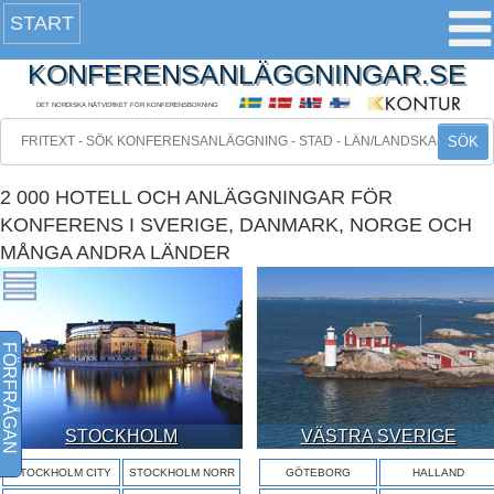
START
KONFERENSANLÄGGNINGAR.SE
DET NORDISKA NÄTVERKET FÖR KONFERENSBOKNING
SÖK
2 000 HOTELL OCH ANLÄGGNINGAR FÖR
KONFERENS I SVERIGE, DANMARK, NORGE OCH
MÅNGA ANDRA LÄNDER
FÖRFRÅGAN
STOCKHOLM
VÄSTRA SVERIGE
STOCKHOLM CITY
STOCKHOLM NORR
GÖTEBORG
HALLAND