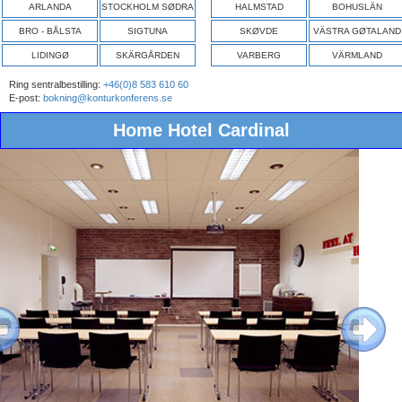
ARLANDA
STOCKHOLM SØDRA
HALMSTAD
BOHUSLÄN
BRO - BÅLSTA
SIGTUNA
SKØVDE
VÄSTRA GØTALAND
LIDINGØ
SKÄRGÅRDEN
VARBERG
VÄRMLAND
Ring sentralbestilling:
+46(0)8 583 610 60
E-post:
bokning@konturkonferens.se
Home Hotel Cardinal
ous
Next