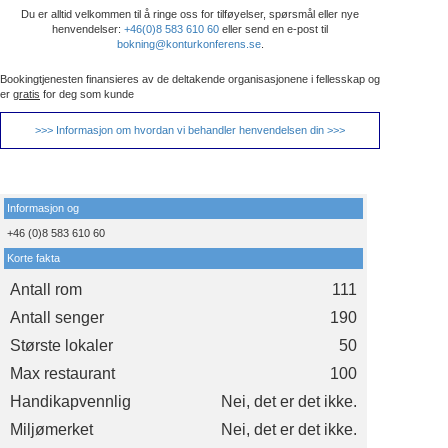
Du er alltid velkommen til å ringe oss for tilføyelser, spørsmål eller nye
henvendelser:
+46(0)8 583 610 60
eller send en e-post til
bokning@konturkonferens.se
.
Bookingtjenesten finansieres av de deltakende organisasjonene i fellesskap og
er
gratis
for deg som kunde
>>> Informasjon om hvordan vi behandler henvendelsen din >>>
Informasjon og
+46 (0)8 583 610 60
Korte fakta
Antall rom
111
Antall senger
190
Største lokaler
50
Max restaurant
100
Handikapvennlig
Nei, det er det ikke.
Miljømerket
Nei, det er det ikke.