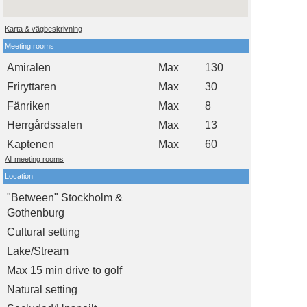
Karta & vägbeskrivning
Meeting rooms
Amiralen
Max
130
Friryttaren
Max
30
Fänriken
Max
8
Herrgårdssalen
Max
13
Kaptenen
Max
60
All meeting rooms
Location
"Between" Stockholm &
Gothenburg
Cultural setting
Lake/Stream
Max 15 min drive to golf
Natural setting