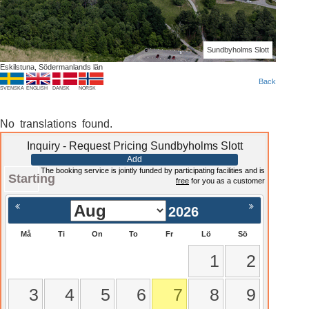
Sundbyholms Slott
Eskilstuna, Södermanlands län
Back
SVENSKA
ENGLISH
DANSK
NORSK
No translations found.
Inquiry - Request Pricing Sundbyholms Slott
Add
The booking service is jointly funded by participating facilities and is
Starting
free
for you as a customer
2026
Må
Ti
On
To
Fr
Lö
Sö
1
2
3
4
5
6
7
8
9