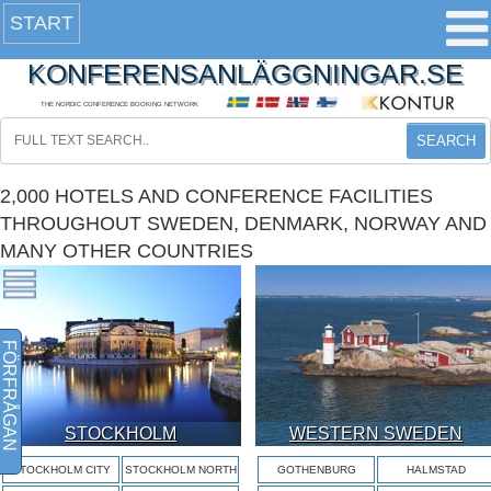
START
KONFERENSANLÄGGNINGAR.SE
THE NORDIC CONFERENCE BOOKING NETWORK
SEARCH
2,000 HOTELS AND CONFERENCE FACILITIES
THROUGHOUT SWEDEN, DENMARK, NORWAY AND
MANY OTHER COUNTRIES
FÖRFRÅGAN
STOCKHOLM
WESTERN SWEDEN
STOCKHOLM CITY
STOCKHOLM NORTH
GOTHENBURG
HALMSTAD