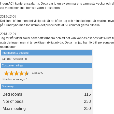
Ingen AC i konferenssalarna. Detta var ju en av sommarens varmaste veckor och d
var varmt men inte hemskt varmt i lokalerna.
2015-12-04
Det finns bättre men det viktigaste är att både jag och mina kollegor är mycket, m
på Sundbyholms Slott utifrån det pris vi betalat. Vi kommer gärna tillbaka.
2015-12-04
Jag förstår att ni söker saker att förbättra och att det kan kännas oseriöst att skriva fu
utvärderingen men vi är verkligen riktigt nöjda. Detta har jag framfört till personale
receptionen.
Information & booking
+46 (0)8 583 610 60
Customer ratings
4.64
of
5
Number of ratings:
13
Summary
Bed rooms
115
Nbr of beds
233
Max meeting
250