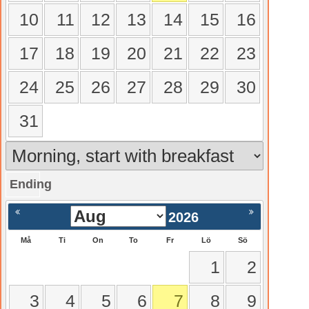
10
11
12
13
14
15
16
17
18
19
20
21
22
23
24
25
26
27
28
29
30
31
Ending
gående
Nästa >
2026
Må
Ti
On
To
Fr
Lö
Sö
1
2
3
4
5
6
7
8
9