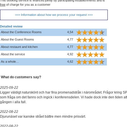
This booking service is financed jointly by participating establishments and is
free
of charge for you as a customer
>>> Information about how we process your request >>>
Detailed review
About the Conference Rooms
4,54
About the Guest Rooms
4,77
About restaunt and kitchen
4,77
About the service
4,92
As a whole…
4,62
What do customers say?
2025-09-22
Ligger väldigt naturskönt och har fina promenadstråk i närområdet. Frågor kring 
som fråga om det fanns och ingick i konferensdelen. Vi hade dock inte den tiden att
gången i alla fall.
2022-08-22
Djurunäset var kanske strået bättre men mindre prisvärt.
2022-08-22