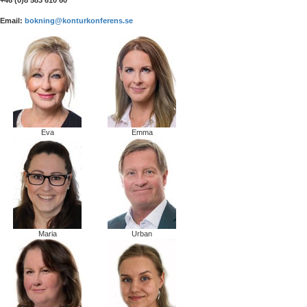
Email:
bokning@konturkonferens.se
Eva
Emma
Maria
Urban