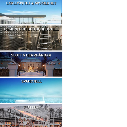
EXKLUSIVITET & AVSKILDHET
DESIGN- OCH BOUTIQUEHOTELL
SLOTT & HERRGÅRDAR
SPAHOTELL
FJÄLLEN