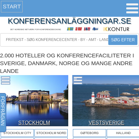
START
KONFERENSANLÄGGNINGAR.SE
DET NORDISKE NETVÆRK FOR KONFERENCEBOOKING
SØG EFTER
2.000 HOTELLER OG KONFERENCEFACILITETER I
SVERIGE, DANMARK, NORGE OG MANGE ANDRE
LANDE
FÖRFRÅGAN
STOCKHOLM
VESTSVERIGE
STOCKHOLM CITY
STOCKHOLM NORD
GØTEBORG
HALLAND