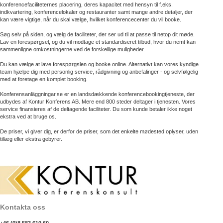
konferencefaciliteternes placering, deres kapacitet med hensyn til f.eks.
indkvartering, konferencelokaler og restauranter samt mange andre detaljer, der
kan være vigtige, når du skal vælge, hvilket konferencecenter du vil booke.
Søg selv på siden, og vælg de faciliteter, der ser ud til at passe til netop dit møde.
Lav en forespørgsel, og du vil modtage et standardiseret tilbud, hvor du nemt kan
sammenligne omkostningerne ved de forskellige muligheder.
Du kan vælge at lave forespørgslen og booke online. Alternativt kan vores kyndige
team hjælpe dig med personlig service, rådgivning og anbefalinger - og selvfølgelig
med at foretage en komplet booking.
Konferensanläggningar.se er en landsdækkende konferencebookingtjeneste, der
udbydes af Kontur Konferens AB. Mere end 800 steder deltager i tjenesten. Vores
service finansieres af de deltagende faciliteter. Du som kunde betaler ikke noget
ekstra ved at bruge os.
De priser, vi giver dig, er derfor de priser, som det enkelte mødested oplyser, uden
tillæg eller ekstra gebyrer.
Kontakta oss
+46 (0)8 583 610 60