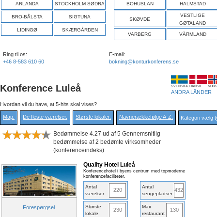
ARLANDA
STOCKHOLM SØDRA
BOHUSLÄN
HALMSTAD
VESTLIGE
BRO-BÅLSTA
SIGTUNA
SKØVDE
GØTALAND
LIDINGØ
SKÆRGÅRDEN
VARBERG
VÄRMLAND
Ring til os:
E-mail:
+46 8-583 610 60
bokning@konturkonferens.se
Konference Luleå
SVENSKA
DANSK
NOR
ANDRA LÄNDER
Hvordan vil du have, at 5-hits skal vises?
Map
.
De fleste værelser
.
Største lokaler
.
Navnerækkefølge A-Z
.
Bedømmelse 4.27 ud af 5 Gennemsnitlig
bedømmelse af 2 bedømte virksomheder
(konferenceindeks)
Quality Hotel Luleå
Konferencehotel i byens centrum med topmoderne
konferencefaciliteter.
Antal
Antal
220
432
værelser
sengepladser
Største
Max
Forespørgsel
.
230
130
lokale
.
restaurant