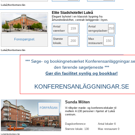
Luleå,Norrbottens län
Elite Stadshotellet Luleå
Elegant byhotel i en klassisk bygning fra
århundredeskiftet, centralt beliggende i byen.
Antal
Antal
159
250
værelser
sengepladser
Største
Max
Forespørgsel
.
200
150
lokale
.
restaurant
Luleå,Norrbottens län
*** Søge- og bookingnetværket Konferensanläggningar.se
den førende søgetjeneste ***
Gør din facilitet synlig og bookbar!
KONFERENSANLÄGGNINGAR.SE
Sunda Möten
FÖRFRÅGAN
Vi tilbyder møde- og konferencelokaler til
mellem 4-130 personer i hjertet af Luleå
centrum.
Dagskonference
Antal lokaler 6
Største lokale
. 130
Max restaurant 0
Luleå,Norrbottens län