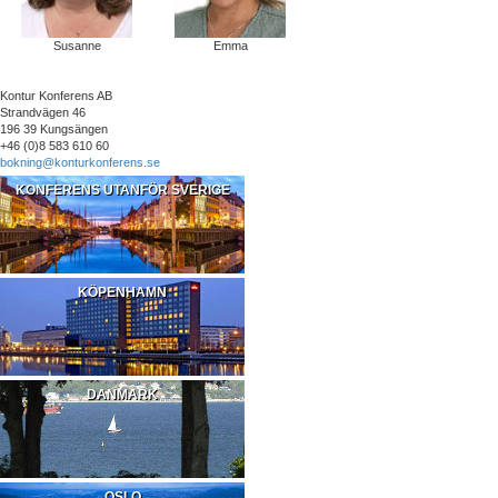
Susanne
Emma
Kontur Konferens AB
Strandvägen 46
196 39 Kungsängen
+46 (0)8 583 610 60
bokning@konturkonferens.se
KONFERENS UTANFÖR SVERIGE
KÖPENHAMN
DANMARK
OSLO