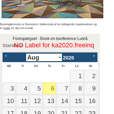
Bookingtjenesten er finansieret i fællesskab af de deltagende organisationer og
er
gratis
for dig som kunde.
Forespørgsel - Book en konference Luleå
NO Label for ka2020.freeinq
Startdato
2026
Må
Ti
On
To
Fr
Lö
Sö
1
2
3
4
5
6
7
8
9
10
11
12
13
14
15
16
17
18
19
20
21
22
23