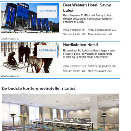
Best Western Hotell Savoy
Luleå
FÖRFRÅGAN
Best Western PLUS Hotel Savoy Luleå
tilbyder opdaterede konferencefaciliteter i
centrum af Luleå.
Antal værelser 76
Antal sengepladser 110
Største lokale
. 200
Max restaurant 170
Luleå,Norrbottens län
Nordkalotten Hotell
FÖRFRÅGAN
Et stenkast fra Luleå Lufthavn ligger vores
stressfri zone, en verden af inspirerende
møder og ukomplicerede konferencer.
Antal værelser 176
Antal sengepladser 360
Største lokale
. 400
Max restaurant 700
Luleå,Norrbottens län
De bedste konferencehoteller i Luleå