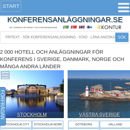
START
KONFERENSANLÄGGNINGAR.SE
DET NORDISKA NÄTVERKET FÖR KONFERENSBOKNING
SÖK
2 000 HOTELL OCH ANLÄGGNINGAR FÖR
KONFERENS I SVERIGE, DANMARK, NORGE OCH
MÅNGA ANDRA LÄNDER
FÖRFRÅGAN
STOCKHOLM
VÄSTRA SVERIGE
STOCKHOLM CITY
STOCKHOLM NORR
GÖTEBORG
HALLAND