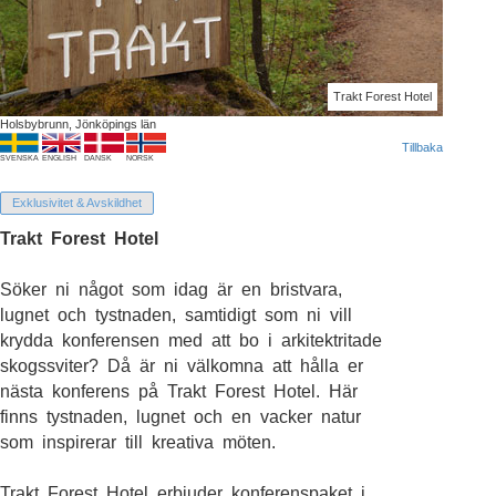
Trakt Forest Hotel
Holsbybrunn, Jönköpings län
Tillbaka
SVENSKA
ENGLISH
DANSK
NORSK
Exklusivitet & Avskildhet
Trakt Forest Hotel
Söker ni något som idag är en bristvara,
lugnet och tystnaden, samtidigt som ni vill
krydda konferensen med att bo i arkitektritade
skogssviter? Då är ni välkomna att hålla er
nästa konferens på Trakt Forest Hotel. Här
finns tystnaden, lugnet och en vacker natur
som inspirerar till kreativa möten.
Trakt Forest Hotel erbjuder konferenspaket i