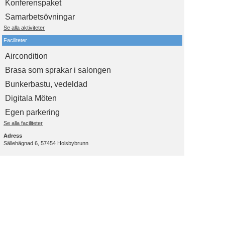
Konferenspaket
Samarbetsövningar
Se alla aktiviteter
Faciliteter
Aircondition
Brasa som sprakar i salongen
Bunkerbastu, vedeldad
Digitala Möten
Egen parkering
Se alla faciliteter
Adress
Sällehägnad 6, 57454 Holsbybrunn