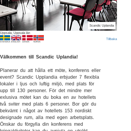
Scandic Uplandia
Uppsala, Uppsala län
Tillbaka
SVENSKA
ENGLISH
DANSK
NORSK
Välkommen till Scandic Uplandia!
Planerar du att hålla ett möte, konferens eller
event? Scandic Upplandia erbjuder 7 flexibla
lokaler i ljus och luftig miljö, med plats för
upp till 130 personer. För det mindre mer
exlusiva mötet kan du boka en av hotellets
två sviter med plats 6 personer. Bor gör du
bekvämt i något av hotellets 153 nordiskt
designade rum, alla med egen arbetsplats.
Önskar du förgylla din konferens med
kringaktiviteter kan du avnjuta en utsökt