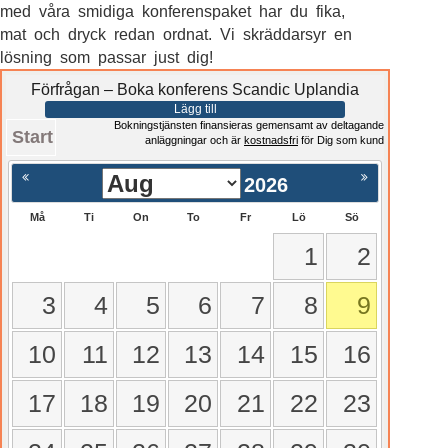
med våra smidiga konferenspaket har du fika,
mat och dryck redan ordnat. Vi skräddarsyr en
lösning som passar just dig!
Förfrågan – Boka konferens Scandic Uplandia
Lägg till
Bokningstjänsten finansieras gemensamt av deltagande
Start
anläggningar och är
kostnadsfri
för Dig som kund
2026
Må
Ti
On
To
Fr
Lö
Sö
1
2
3
4
5
6
7
8
9
10
11
12
13
14
15
16
17
18
19
20
21
22
23