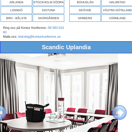
ARLANDA
STOCKHOLM SÖDRA
BOHUSLÄN
HALMSTAD
LIDINGÖ
SIGTUNA
SKÖVDE
VÄSTRA GÖTALAND
BRO - BÅLSTA
SKÄRGÅRDEN
VARBERG
VÄRMLAND
Ring oss på Kontur Konferens:
08-583 610
60
Maila oss:
bokning@konturkonferens.se
Scandic Uplandia
ous
Next