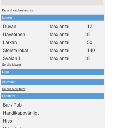
Karta & vägbeskrivning
Lokaler
Duvan
Max antal
12
Havsörnen
Max antal
8
Lärkan
Max antal
50
Största lokal
Max antal
140
Svalan 1
Max antal
8
Se alla lokaler
Läge
Aktiviteter
Se alla aktiviteter
Faciliteter
Bar / Pub
Handikappvänligt
Hiss