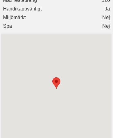
Max restaurang
120
Handikappvänligt
Ja
Miljömärkt
Nej
Spa
Nej