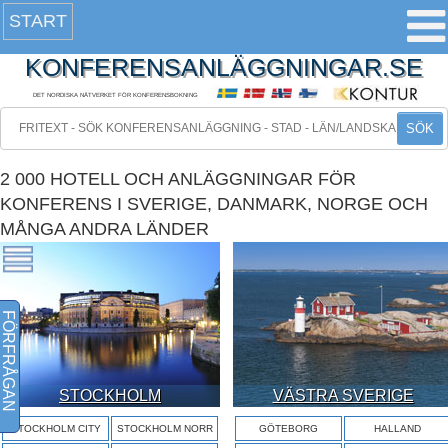
START
KONFERENSANLÄGGNINGAR.SE
DET NORDISKA NÄTVERKET FÖR KONFERENSBOKNING
SÖK
2 000 HOTELL OCH ANLÄGGNINGAR FÖR
KONFERENS I SVERIGE, DANMARK, NORGE OCH
MÅNGA ANDRA LÄNDER
FÖRFRÅGAN
STOCKHOLM
VÄSTRA SVERIGE
STOCKHOLM CITY
STOCKHOLM NORR
GÖTEBORG
HALLAND