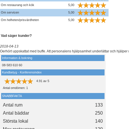
Om restaurang och kök
5,00
Om servicen
5,00
Om helheten/prisvärdheten
5,00
Vad säger kunder?
2018-04-13
Oerhört uppskattat med buffe. Att personalens hjälpsamhet underlättar och hjälper
Information & bokning
08-583 610 60
Kundbetyg - Konferensindex
4.91
av
5
Antal omdömen:
1
SNABBFAKTA
Antal rum
133
Antal bäddar
250
Största lokal
140