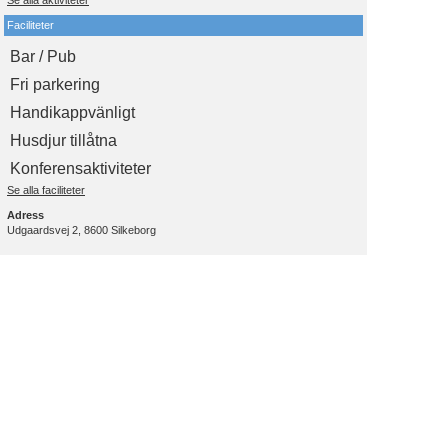
Faciliteter
Bar / Pub
Fri parkering
Handikappvänligt
Husdjur tillåtna
Konferensaktiviteter
Se alla faciliteter
Adress
Udgaardsvej 2, 8600 Silkeborg