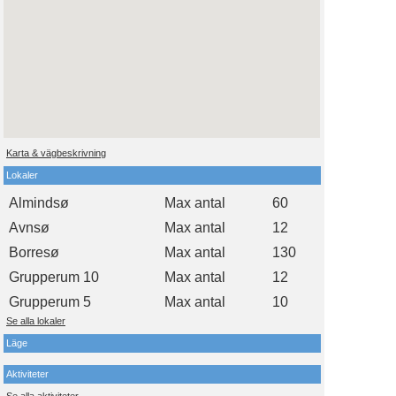
Karta & vägbeskrivning
Lokaler
Almindsø
Max antal
60
Avnsø
Max antal
12
Borresø
Max antal
130
Grupperum 10
Max antal
12
Grupperum 5
Max antal
10
Se alla lokaler
Läge
Aktiviteter
Se alla aktiviteter