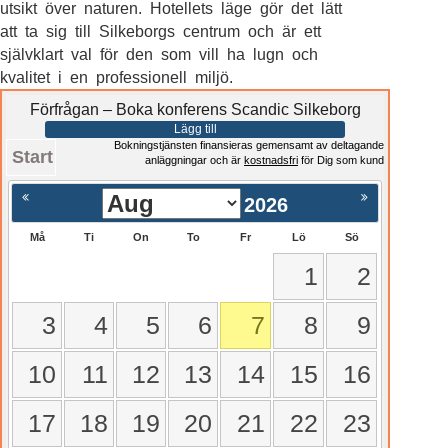
utsikt över naturen. Hotellets läge gör det lätt
att ta sig till Silkeborgs centrum och är ett
självklart val för den som vill ha lugn och
kvalitet i en professionell miljö.
Förfrågan – Boka konferens Scandic Silkeborg
Lägg till
Bokningstjänsten finansieras gemensamt av deltagande
Start
anläggningar och är
kostnadsfri
för Dig som kund
2026
Må
Ti
On
To
Fr
Lö
Sö
1
2
3
4
5
6
7
8
9
10
11
12
13
14
15
16
17
18
19
20
21
22
23