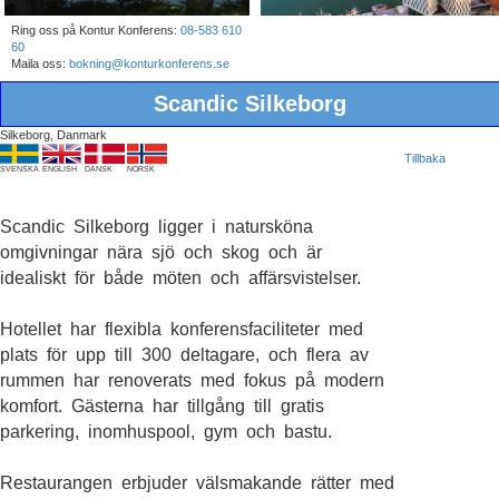
Ring oss på Kontur Konferens:
08-583 610
60
Maila oss:
bokning@konturkonferens.se
Scandic Silkeborg
Silkeborg, Danmark
Tillbaka
SVENSKA
ENGLISH
DANSK
NORSK
Scandic Silkeborg ligger i natursköna
omgivningar nära sjö och skog och är
idealiskt för både möten och affärsvistelser.
Hotellet har flexibla konferensfaciliteter med
plats för upp till 300 deltagare, och flera av
rummen har renoverats med fokus på modern
komfort. Gästerna har tillgång till gratis
parkering, inomhuspool, gym och bastu.
Restaurangen erbjuder välsmakande rätter med