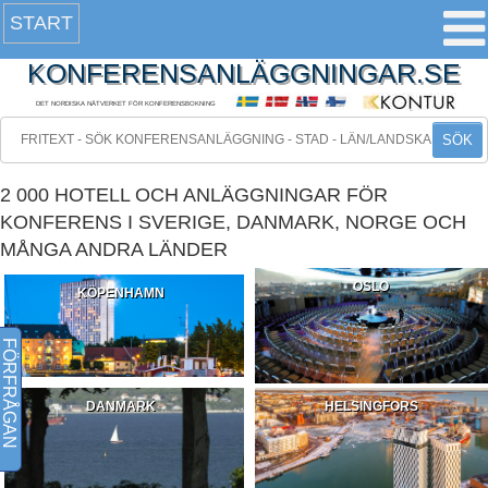
START
KONFERENSANLÄGGNINGAR.SE
DET NORDISKA NÄTVERKET FÖR KONFERENSBOKNING
SÖK
2 000 HOTELL OCH ANLÄGGNINGAR FÖR
KONFERENS I SVERIGE, DANMARK, NORGE OCH
MÅNGA ANDRA LÄNDER
OSLO
KÖPENHAMN
FÖRFRÅGAN
DANMARK
HELSINGFORS