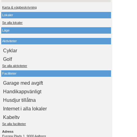
Karta & vägbeskrivning
Lokaler
Se alla lokaler
Läge
Aktiviteter
Cyklar
Golf
Se alla aktiviteter
Faciliteter
Garage med avgift
Handikappvänligt
Husdjur tillåtna
Internet i alla lokaler
Kabeltv
Se alla faciliteter
Adress
Europa Plads 1, 9000 Aalborg