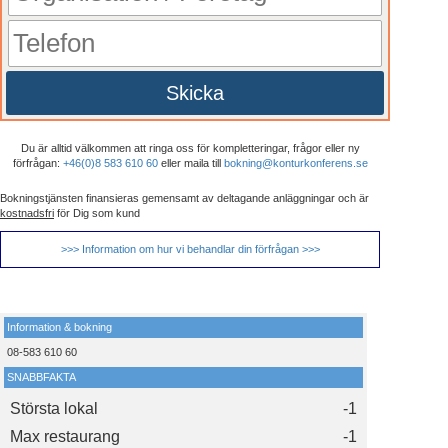
Skicka
Du är alltid välkommen att ringa oss för kompletteringar, frågor eller ny
förfrågan:
+46(0)8 583 610 60
eller maila till
bokning@konturkonferens.se
Bokningstjänsten finansieras gemensamt av deltagande anläggningar och är
kostnadsfri
för Dig som kund
>>> Information om hur vi behandlar din förfrågan >>>
Information & bokning
08-583 610 60
SNABBFAKTA
Största lokal
-1
Max restaurang
-1