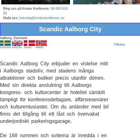
Ring oss på Kontur Konferens:
08-583 610
60
Maila oss:
bokning@konturkonferens.se
Scandic Aalborg City
Aalborg, Danmark
Tillbaka
SVENSKA
ENGLISH
DANSK
NORSK
Scandic Aalborg City erbjuder en vistelse mitt
i Aalborgs stadsliv, med stadens många
attraktioner och butiker precis utanför dörren.
Med sin direkta anslutning till Aalborgs
kongress- och kulturcenter är hotellet särskilt
lämpligt för konferensdeltagare, affärsresenärer
och kulturentusiaster. Om du anländer med bil
finns det tillgång till ett låst och övervakat
underjordiskt parkeringsgarage.
De 168 rummen och sviterna är inredda i en