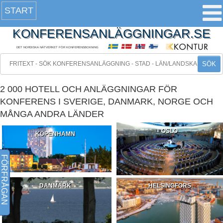
START
KONFERENSANLÄGGNINGAR.SE
DET NORDISKA NÄTVERKET FÖR KONFERENSBOKNING
SÖK
2 000 HOTELL OCH ANLÄGGNINGAR FÖR
KONFERENS I SVERIGE, DANMARK, NORGE OCH
MÅNGA ANDRA LÄNDER
OSLO
KÖPENHAMN
FÖRFRÅGAN
DANMARK
HELSINGFORS