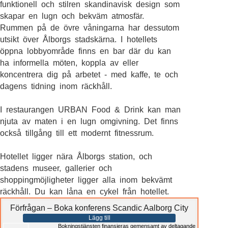
funktionell och stilren skandinavisk design som
skapar en lugn och bekväm atmosfär.
Rummen på de övre våningarna har dessutom
utsikt över Ålborgs stadskärna. I hotellets
öppna lobbyområde finns en bar där du kan
ha informella möten, koppla av eller
koncentrera dig på arbetet - med kaffe, te och
dagens tidning inom räckhåll.
I restaurangen URBAN Food & Drink kan man
njuta av maten i en lugn omgivning. Det finns
också tillgång till ett modernt fitnessrum.
Hotellet ligger nära Ålborgs station, och
stadens museer, gallerier och
shoppingmöjligheter ligger alla inom bekvämt
räckhåll. Du kan låna en cykel från hotellet.
Förfrågan – Boka konferens Scandic Aalborg City
Lägg till
Bokningstjänsten finansieras gemensamt av deltagande