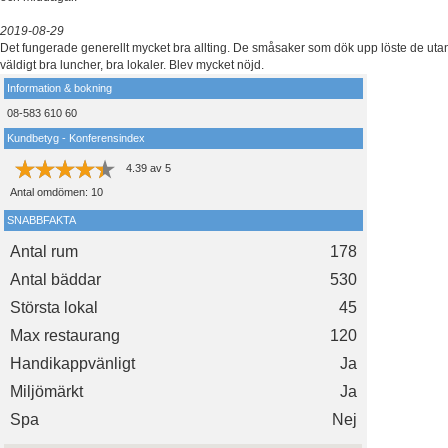
2019-08-29
Det fungerade generellt mycket bra allting. De småsaker som dök upp löste de uta
väldigt bra luncher, bra lokaler. Blev mycket nöjd.
Information & bokning
08-583 610 60
Kundbetyg - Konferensindex
4.39
av
5
Antal omdömen:
10
SNABBFAKTA
Antal rum
178
Antal bäddar
530
Största lokal
45
Max restaurang
120
Handikappvänligt
Ja
Miljömärkt
Ja
Spa
Nej