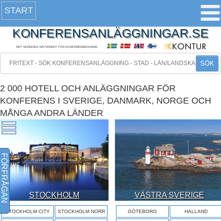
START
KONFERENSANLÄGGNINGAR.SE
DET NORDISKA NÄTVERKET FÖR KONFERENSBOKNING
SÖK
2 000 HOTELL OCH ANLÄGGNINGAR FÖR
KONFERENS I SVERIGE, DANMARK, NORGE OCH
MÅNGA ANDRA LÄNDER
FÖRFRÅGAN
STOCKHOLM
VÄSTRA SVERIGE
STOCKHOLM CITY
STOCKHOLM NORR
GÖTEBORG
HALLAND