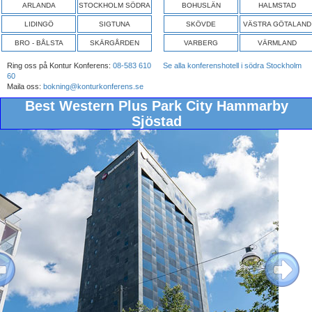
ARLANDA
STOCKHOLM SÖDRA
BOHUSLÄN
HALMSTAD
LIDINGÖ
SIGTUNA
SKÖVDE
VÄSTRA GÖTALAND
BRO - BÅLSTA
SKÄRGÅRDEN
VARBERG
VÄRMLAND
Ring oss på Kontur Konferens:
08-583 610
Se alla konferenshotell i södra Stockholm
60
Maila oss:
bokning@konturkonferens.se
Best Western Plus Park City Hammarby
Sjöstad
ous
Next