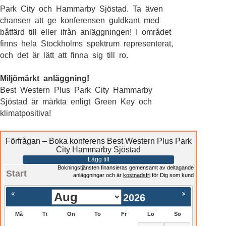
Park City och Hammarby Sjöstad. Ta även
chansen att ge konferensen guldkant med
båtfärd till eller ifrån anläggningen! I området
finns hela Stockholms spektrum representerat,
och det är lätt att finna sig till ro.
Miljömärkt anläggning!
Best Western Plus Park City Hammarby
Sjöstad är märkta enligt Green Key och
klimatpositiva!
Förfrågan – Boka konferens Best Western Plus Park
City Hammarby Sjöstad
Lägg till
Bokningstjänsten finansieras gemensamt av deltagande
Start
anläggningar och är
kostnadsfri
för Dig som kund
2026
Må
Ti
On
To
Fr
Lö
Sö