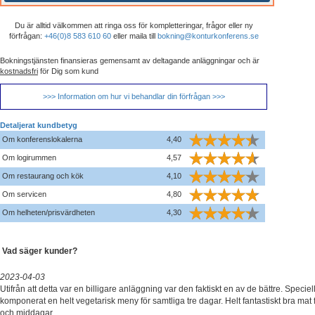
Du är alltid välkommen att ringa oss för kompletteringar, frågor eller ny
förfrågan:
+46(0)8 583 610 60
eller maila till
bokning@konturkonferens.se
Bokningstjänsten finansieras gemensamt av deltagande anläggningar och är
kostnadsfri
för Dig som kund
>>> Information om hur vi behandlar din förfrågan >>>
Detaljerat kundbetyg
Om konferenslokalerna
4,40
Om logirummen
4,57
Om restaurang och kök
4,10
Om servicen
4,80
Om helheten/prisvärdheten
4,30
Vad säger kunder?
2023-04-03
Utifrån att detta var en billigare anläggning var den faktiskt en av de bättre. Speci
komponerat en helt vegetarisk meny för samtliga tre dagar. Helt fantastiskt bra mat frå
och middagar.