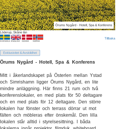
Örums Nygård - Hotell, Spa & Konferens
Löderup, Skåne län
Tillbaka
SVENSKA
ENGLISH
DANSK
NORSK
Exklusivitet & Avskildhet
Örums Nygård - Hotell, Spa & Konferens
Mitt i åkerlandskapet på Österlen mellan Ystad
och Simrishamn ligger Örums Nygård, en lite
mindre anläggning. Här finns 21 rum och två
konferenslokaler, en med plats för 50 deltagare
och en med plats för 12 deltagare. Den större
lokalen har fönster och terrass dörrar ut mot
fälten och möbleras efter önskemål. Den lilla
lokalen står alltid i styrelsesittning. I båda
lokalerna ingår projektor, filmduk, whiteboard,