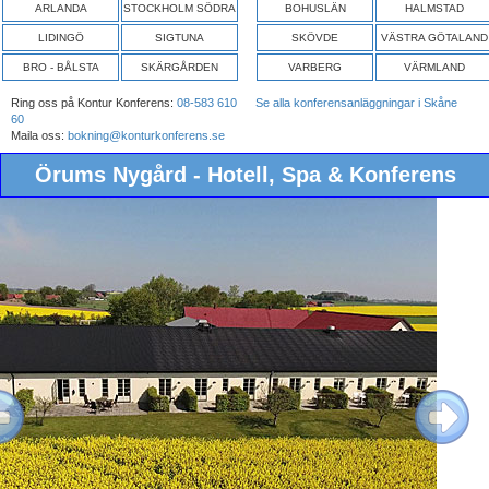
ARLANDA
STOCKHOLM SÖDRA
BOHUSLÄN
HALMSTAD
LIDINGÖ
SIGTUNA
SKÖVDE
VÄSTRA GÖTALAND
BRO - BÅLSTA
SKÄRGÅRDEN
VARBERG
VÄRMLAND
Ring oss på Kontur Konferens:
08-583 610
Se alla konferensanläggningar i Skåne
60
Maila oss:
bokning@konturkonferens.se
Örums Nygård - Hotell, Spa & Konferens
ous
Next