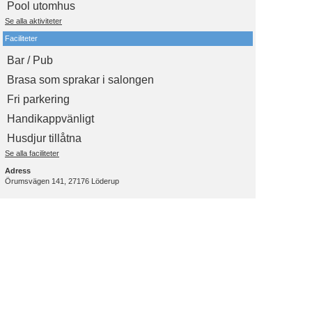
Pool utomhus
Se alla aktiviteter
Faciliteter
Bar / Pub
Brasa som sprakar i salongen
Fri parkering
Handikappvänligt
Husdjur tillåtna
Se alla faciliteter
Adress
Örumsvägen 141, 27176 Löderup