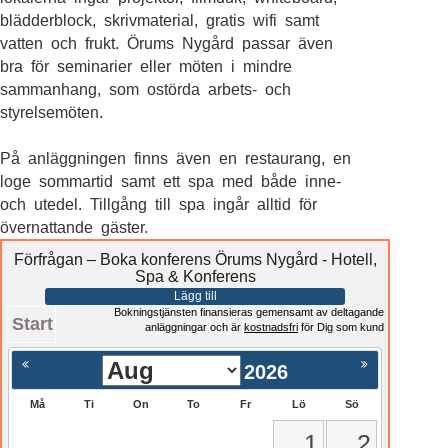
blädderblock, skrivmaterial, gratis wifi samt
vatten och frukt. Örums Nygård passar även
bra för seminarier eller möten i mindre
sammanhang, som ostörda arbets- och
styrelsemöten.
På anläggningen finns även en restaurang, en
loge sommartid samt ett spa med både inne-
och utedel. Tillgång till spa ingår alltid för
övernattande gäster.
Förfrågan – Boka konferens Örums Nygård - Hotell,
Spa & Konferens
Lägg till
Bokningstjänsten finansieras gemensamt av deltagande
Start
anläggningar och är
kostnadsfri
för Dig som kund
2026
Må
Ti
On
To
Fr
Lö
Sö
1
2