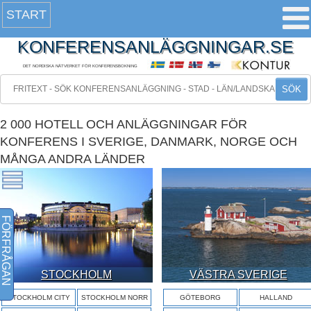
START
KONFERENSANLÄGGNINGAR.SE
DET NORDISKA NÄTVERKET FÖR KONFERENSBOKNING
SÖK
2 000 HOTELL OCH ANLÄGGNINGAR FÖR
KONFERENS I SVERIGE, DANMARK, NORGE OCH
MÅNGA ANDRA LÄNDER
FÖRFRÅGAN
STOCKHOLM
VÄSTRA SVERIGE
STOCKHOLM CITY
STOCKHOLM NORR
GÖTEBORG
HALLAND