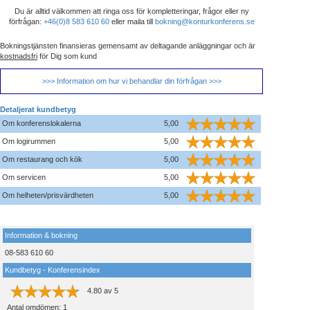
Du är alltid välkommen att ringa oss för kompletteringar, frågor eller ny
förfrågan:
+46(0)8 583 610 60
eller maila till
bokning@konturkonferens.se
Bokningstjänsten finansieras gemensamt av deltagande anläggningar och är
kostnadsfri
för Dig som kund
>>> Information om hur vi behandlar din förfrågan >>>
Detaljerat kundbetyg
Om konferenslokalerna
5,00
Om logirummen
5,00
Om restaurang och kök
5,00
Om servicen
5,00
Om helheten/prisvärdheten
5,00
Information & bokning
08-583 610 60
Kundbetyg - Konferensindex
4.80
av
5
Antal omdömen:
1