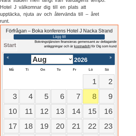
Nära staden men långt från vardagens tempo.
Hotel J välkomnar dig till en plats att
upptäcka, njuta av och återvända till – året
runt.
Förfrågan – Boka konferens Hotel J Nacka Strand
Lägg till
Bokningstjänsten finansieras gemensamt av deltagande
Start
anläggningar och är
kostnadsfri
för Dig som kund
2026
Må
Ti
On
To
Fr
Lö
Sö
1
2
3
4
5
6
7
8
9
10
11
12
13
14
15
16
17
18
19
20
21
22
23