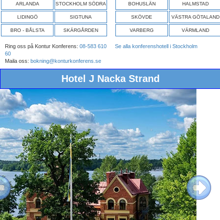
ARLANDA
STOCKHOLM SÖDRA
BOHUSLÄN
HALMSTAD
LIDINGÖ
SIGTUNA
SKÖVDE
VÄSTRA GÖTALAND
BRO - BÅLSTA
SKÄRGÅRDEN
VARBERG
VÄRMLAND
Ring oss på Kontur Konferens:
08-583 610
Se alla konferenshotell i Stockholm
60
Maila oss:
bokning@konturkonferens.se
Hotel J Nacka Strand
ous
Next