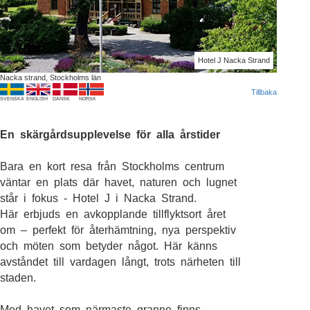
Hotel J Nacka Strand
Nacka strand, Stockholms län
Tillbaka
SVENSKA
ENGLISH
DANSK
NORSK
En skärgårdsupplevelse för alla årstider
Bara en kort resa från Stockholms centrum
väntar en plats där havet, naturen och lugnet
står i fokus - Hotel J i Nacka Strand.
Här erbjuds en avkopplande tillflyktsort året
om – perfekt för återhämtning, nya perspektiv
och möten som betyder något. Här känns
avståndet till vardagen långt, trots närheten till
staden.
Med havet som närmaste granne finns