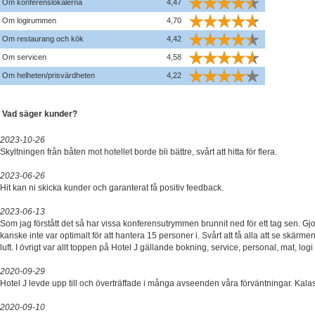
Om konferenslokalerna
4,47
Om logirummen
4,70
Om restaurang och kök
4,42
Om servicen
4,58
Om helheten/prisvärdheten
4,22
Vad säger kunder?
2023-10-26
Skyltningen från båten mot hotellet borde bli bättre, svårt att hitta för flera.
2023-06-26
Hit kan ni skicka kunder och garanterat få positiv feedback.
2023-06-13
Som jag förstått det så har vissa konferensutrymmen brunnit ned för ett tag sen. Gj
kanske inte var optimalt för att hantera 15 personer i. Svårt att få alla att se skärmen
luft. I övrigt var allt toppen på Hotel J gällande bokning, service, personal, mat, logi 
2020-09-29
Hotel J levde upp till och överträffade i många avseenden våra förväntningar. Kalas
2020-09-10