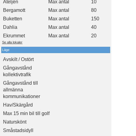
Ateljén
Max antal
10
Bergamott
Max antal
80
Buketten
Max antal
150
Dahlia
Max antal
40
Ekrummet
Max antal
20
Se alla lokaler
Läge
Avskilt / Ostört
Gångavstånd
kollektivtrafik
Gångavstånd till
allmänna
kommunikationer
Hav/Skärgård
Max 15 min bil till golf
Naturskönt
Småstadsidyll