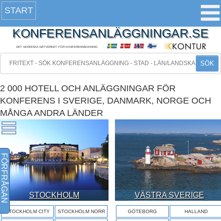
START
KONFERENSANLÄGGNINGAR.SE
DET NORDISKA NÄTVERKET FÖR KONFERENSBOKNING
SÖK
2 000 HOTELL OCH ANLÄGGNINGAR FÖR
KONFERENS I SVERIGE, DANMARK, NORGE OCH
MÅNGA ANDRA LÄNDER
FÖRFRÅGAN
STOCKHOLM
VÄSTRA SVERIGE
STOCKHOLM CITY
STOCKHOLM NORR
GÖTEBORG
HALLAND