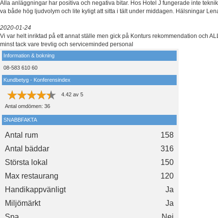
Alla anläggningar har positiva och negativa bitar. Hos Hotel J fungerade inte teknik
va både hög ljudvolym och lite kyligt att sitta i tält under middagen. Hälsningar Len
2020-01-24
Vi var helt inriktad på ett annat ställe men gick på Konturs rekommendation och A
minst tack vare trevlig och serviceminded personal
Information & bokning
08-583 610 60
Kundbetyg - Konferensindex
4.42
av
5
Antal omdömen:
36
SNABBFAKTA
Antal rum
158
Antal bäddar
316
Största lokal
150
Max restaurang
120
Handikappvänligt
Ja
Miljömärkt
Ja
Spa
Nej