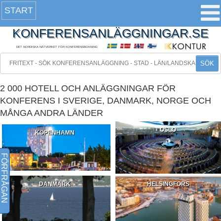
START
KONFERENSANLÄGGNINGAR.SE
DET NORDISKA NÄTVERKET FÖR KONFERENSBOKNING
SÖK
2 000 HOTELL OCH ANLÄGGNINGAR FÖR
KONFERENS I SVERIGE, DANMARK, NORGE OCH
MÅNGA ANDRA LÄNDER
OSLO
KÖPENHAMN
FÖRFRÅGAN
DANMARK
HELSINGFORS