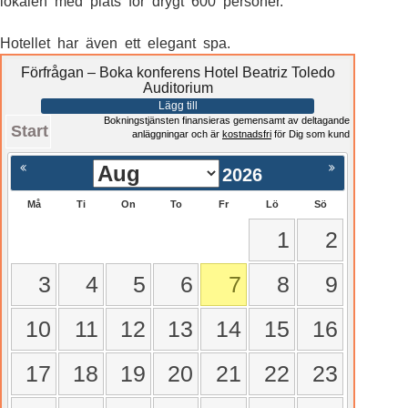
lokalen med plats för drygt 600 personer.
Hotellet har även ett elegant spa.
Förfrågan – Boka konferens Hotel Beatriz Toledo
Auditorium
Lägg till
Bokningstjänsten finansieras gemensamt av deltagande
Start
anläggningar och är
kostnadsfri
för Dig som kund
2026
Må
Ti
On
To
Fr
Lö
Sö
1
2
3
4
5
6
7
8
9
10
11
12
13
14
15
16
17
18
19
20
21
22
23