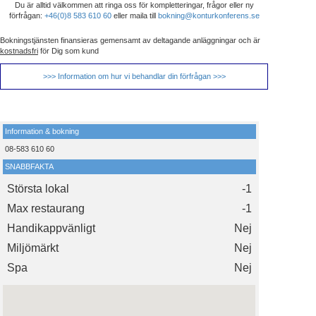
Du är alltid välkommen att ringa oss för kompletteringar, frågor eller ny
förfrågan:
+46(0)8 583 610 60
eller maila till
bokning@konturkonferens.se
Bokningstjänsten finansieras gemensamt av deltagande anläggningar och är
kostnadsfri
för Dig som kund
>>> Information om hur vi behandlar din förfrågan >>>
Information & bokning
08-583 610 60
SNABBFAKTA
Största lokal
-1
Max restaurang
-1
Handikappvänligt
Nej
Miljömärkt
Nej
Spa
Nej