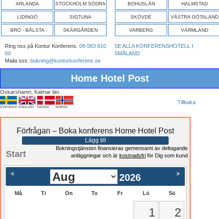
ARLANDA
STOCKHOLM SÖDRA
BOHUSLÄN
HALMSTAD
LIDINGÖ
SIGTUNA
SKÖVDE
VÄSTRA GÖTALAND
BRO - BÅLSTA
SKÄRGÅRDEN
VARBERG
VÄRMLAND
Ring oss på Kontur Konferens:
08-583 610
SE ALLA KONFERENSHOTELL I
60
SMÅLAND
Maila oss:
bokning@konturkonferens.se
Home Hotel Post
Oskarshamn, Kalmar län
Tillbaka
SVENSKA
ENGLISH
DANSK
NORSK
Förfrågan – Boka konferens Home Hotel Post
Lägg till
Bokningstjänsten finansieras gemensamt av deltagande
Start
anläggningar och är
kostnadsfri
för Dig som kund
2026
Må
Ti
On
To
Fr
Lö
Sö
1
2