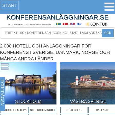
START
KONFERENSANLÄGGNINGAR.SE
DET NORDISKA NÄTVERKET FÖR KONFERENSBOKNING
SÖK
2 000 HOTELL OCH ANLÄGGNINGAR FÖR
KONFERENS I SVERIGE, DANMARK, NORGE OCH
MÅNGA ANDRA LÄNDER
FÖRFRÅGAN
STOCKHOLM
VÄSTRA SVERIGE
STOCKHOLM CITY
STOCKHOLM NORR
GÖTEBORG
HALLAND