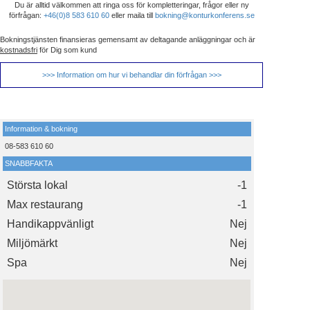
Du är alltid välkommen att ringa oss för kompletteringar, frågor eller ny
förfrågan:
+46(0)8 583 610 60
eller maila till
bokning@konturkonferens.se
Bokningstjänsten finansieras gemensamt av deltagande anläggningar och är
kostnadsfri
för Dig som kund
>>> Information om hur vi behandlar din förfrågan >>>
Information & bokning
08-583 610 60
SNABBFAKTA
Största lokal
-1
Max restaurang
-1
Handikappvänligt
Nej
Miljömärkt
Nej
Spa
Nej