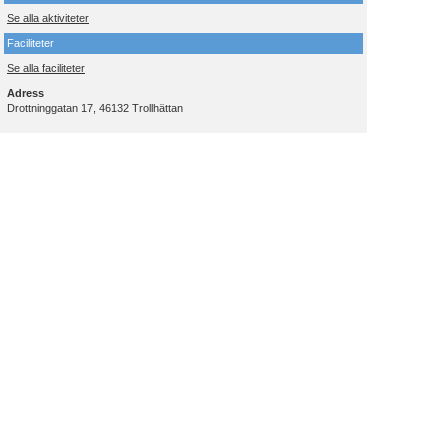
Se alla aktiviteter
Faciliteter
Se alla faciliteter
Adress
Drottninggatan 17, 46132 Trollhättan