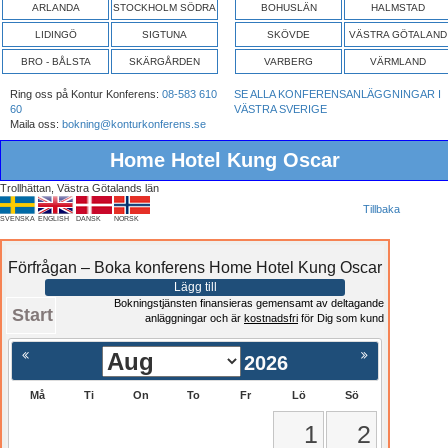
ARLANDA
STOCKHOLM SÖDRA
BOHUSLÄN
HALMSTAD
LIDINGÖ
SIGTUNA
SKÖVDE
VÄSTRA GÖTALAND
BRO - BÅLSTA
SKÄRGÅRDEN
VARBERG
VÄRMLAND
Ring oss på Kontur Konferens:
08-583 610
SE ALLA KONFERENSANLÄGGNINGAR I
60
VÄSTRA SVERIGE
Maila oss:
bokning@konturkonferens.se
Home Hotel Kung Oscar
Trollhättan, Västra Götalands län
Tillbaka
SVENSKA
ENGLISH
DANSK
NORSK
Förfrågan – Boka konferens Home Hotel Kung Oscar
Lägg till
Bokningstjänsten finansieras gemensamt av deltagande
Start
anläggningar och är
kostnadsfri
för Dig som kund
2026
Må
Ti
On
To
Fr
Lö
Sö
1
2