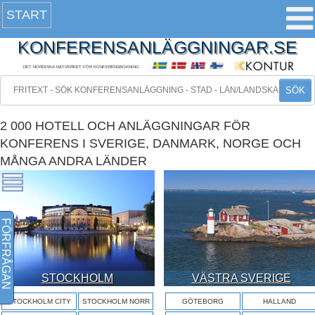
START
KONFERENSANLÄGGNINGAR.SE
DET NORDISKA NÄTVERKET FÖR KONFERENSBOKNING
SÖK
2 000 HOTELL OCH ANLÄGGNINGAR FÖR
KONFERENS I SVERIGE, DANMARK, NORGE OCH
MÅNGA ANDRA LÄNDER
FÖRFRÅGAN
STOCKHOLM
VÄSTRA SVERIGE
STOCKHOLM CITY
STOCKHOLM NORR
GÖTEBORG
HALLAND