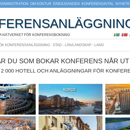
ADMINISTRATION
OM KONTUR
ERBJUDANDEN
KONFERENSAVTAL
NYHETE
FERENSANLÄGGNIN
A NÄTVERKET FÖR KONFERENSBOKNING
ÄR DU SOM BOKAR KONFERENS NÅR UT T
2 000 HOTELL OCH ANLÄGGNINGAR FÖR KONFERE
OSLO
NORGE
LET
INGFORS
TALLINN