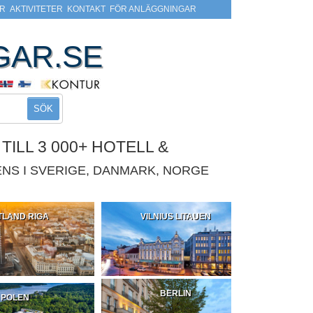
R
AKTIVITETER
KONTAKT
FÖR ANLÄGGNINGAR
GAR.SE
SÖK
ILL 3 000+ HOTELL &
NS I SVERIGE, DANMARK, NORGE
TLAND RIGA
VILNIUS LITAUEN
BERLIN
POLEN