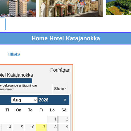
Home Hotel Katajanokka
Tillbaka
Förfrågan
tel Katajanokka
v deltagande anläggningar
Slutar
 som kund
2026
Nästa >
Ti
On
To
Fr
Lö
Sö
1
2
3
4
5
6
7
8
9