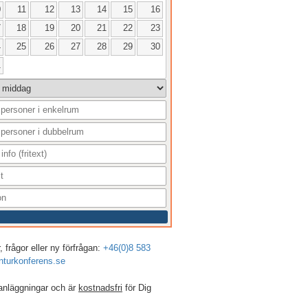
0
11
12
13
14
15
16
7
18
19
20
21
22
23
4
25
26
27
28
29
30
1
 frågor eller ny förfrågan:
+46(0)8 583
turkonferens.se
anläggningar och är
kostnadsfri
för Dig