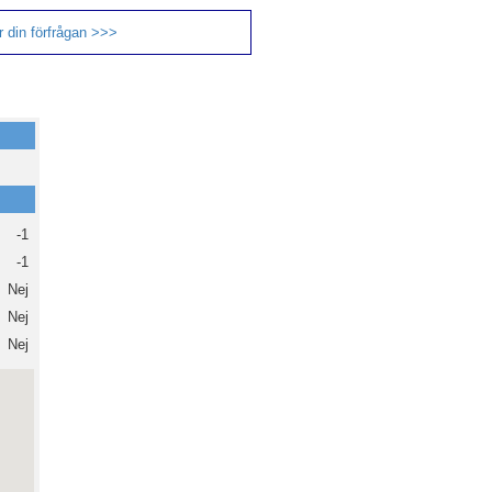
 din förfrågan >>>
-1
-1
Nej
Nej
Nej