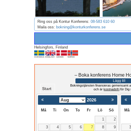
Ring oss på Kontur Konferens:
08-583 610 60
Maila oss:
bokning@konturkonferens.se
Helsingfors, Finland
SVENSKA
ENGLISH
DANSK
NORSK
– Boka konferens Home Ho
Lägg till
Bokningstjänsten finansieras gemensamt a
Start
och är
kostnadsfri
för Dig
2026
< Föregående
Må
Ti
On
To
Fr
Lö
Sö
Må
1
2
3
4
5
6
7
8
9