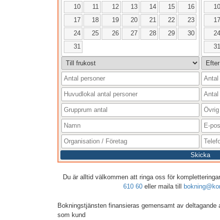
10
11
12
13
14
15
16
1
17
18
19
20
21
22
23
1
24
25
26
27
28
29
30
2
31
3
Skicka
Du är alltid välkommen att ringa oss för kompletteringar,
610 60
eller maila till
bokning@kon
Bokningstjänsten finansieras gemensamt av deltagande 
som kund