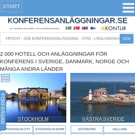
START
KONFERENSANLÄGGNINGAR.SE
DET NORDISKA NÄTVERKET FÖR KONFERENSBOKNING
SÖK
2 000 HOTELL OCH ANLÄGGNINGAR FÖR
KONFERENS I SVERIGE, DANMARK, NORGE OCH
MÅNGA ANDRA LÄNDER
FÖRFRÅGAN
STOCKHOLM
VÄSTRA SVERIGE
STOCKHOLM CITY
STOCKHOLM NORR
GÖTEBORG
HALLAND