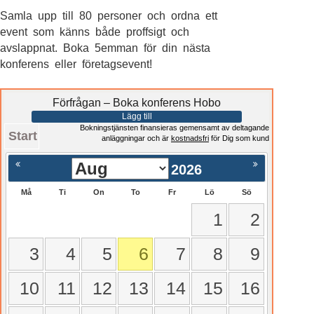
Samla upp till 80 personer och ordna ett
event som känns både proffsigt och
avslappnat. Boka 5emman för din nästa
konferens eller företagsevent!
Förfrågan – Boka konferens Hobo
Lägg till
Bokningstjänsten finansieras gemensamt av deltagande
Start
anläggningar och är
kostnadsfri
för Dig som kund
2026
Må
Ti
On
To
Fr
Lö
Sö
1
2
3
4
5
6
7
8
9
10
11
12
13
14
15
16