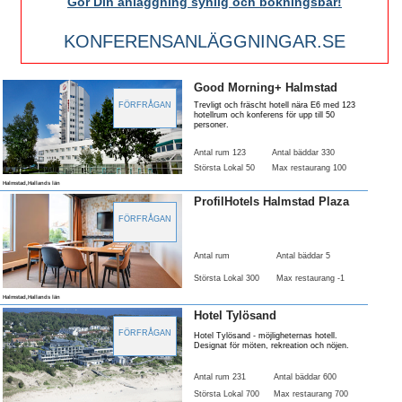
Gör Din anläggning synlig och bokningsbar!
KONFERENSANLÄGGNINGAR.SE
Good Morning+ Halmstad
FÖRFRÅGAN
Trevligt och fräscht hotell nära E6 med 123
hotellrum och konferens för upp till 50
personer.
Antal rum 123
Antal bäddar 330
Största Lokal 50
Max restaurang 100
Halmstad,Hallands län
ProfilHotels Halmstad Plaza
FÖRFRÅGAN
Antal rum
Antal bäddar 5
Största Lokal 300
Max restaurang -1
Halmstad,Hallands län
Hotel Tylösand
FÖRFRÅGAN
Hotel Tylösand - möjligheternas hotell.
Designat för möten, rekreation och nöjen.
Antal rum 231
Antal bäddar 600
Största Lokal 700
Max restaurang 700