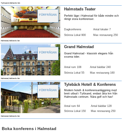
Tylösand,Hallands län
Halmstads Teater
FÖRFRÅGAN
Perfekt läge i Halmstad för både mindre och
riktigt stora konferenser.
Dagkonferens
Antal lokaler 7
Största Lokal 900
Max restaurang 250
Halmstad,Hallands län
Grand Halmstad
FÖRFRÅGAN
Grand Halmstad - klassisk elegans från
svunna tider.
Antal rum 108
Antal bäddar 240
Största Lokal 55
Max restaurang 160
Halmstad,Hallands län
Tylebäck Hotell & Konferens
FÖRFRÅGAN
Modern hotell- & konferensanläggning med
brett utbud i Tylösand, endast åtta km från
Halmstads centrum. Nära golf och hav!
Antal rum 64
Antal bäddar 128
Största Lokal 150
Max restaurang 250
Halmstad,Hallands län
Boka konferens i Halmstad