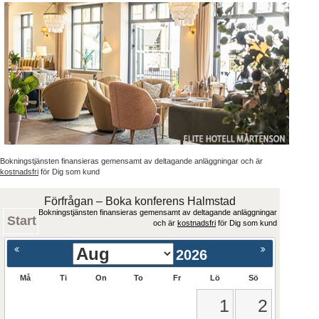
Bokningstjänsten finansieras gemensamt av deltagande anläggningar och är
kostnadsfri
för Dig som kund
Förfrågan – Boka konferens Halmstad
Bokningstjänsten finansieras gemensamt av deltagande anläggningar
Start
och är
kostnadsfri
för Dig som kund
2026
Må
Ti
On
To
Fr
Lö
Sö
1
2