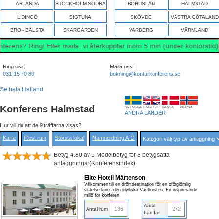
ARLANDA
STOCKHOLM SÖDRA
BOHUSLÄN
HALMSTAD
LIDINGÖ
SIGTUNA
SKÖVDE
VÄSTRA GÖTALAND
BRO - BÅLSTA
SKÄRGÅRDEN
VARBERG
VÄRMLAND
Ring! Eller maila, vi återkopplar inom 5 min (under kontorstid) - du s
Ring oss:
Maila oss:
031-15 70 80
bokning@konturkonferens.se
Se hela Halland
Konferens Halmstad
SVENSKA
ENGLISH
DANSK
NORSK
ANDRA LÄNDER
Hur vill du att de 9 träffarna visas?
Karta
Flest rum
Största lokal
Namnordning A-Ö
Betyg 4.80 av 5 Medelbetyg för 3 betygsatta
anläggningar(Konferensindex)
Elite Hotell Mårtenson
Välkommen till en drömdestination för en oförglömlig
vistelse längs den idylliska Västkusten. En inspirerande
miljö för konferen
Antal
136
272
Antal rum
bäddar