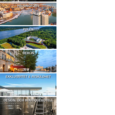
HELSINGFORS
POLEN
BERLIN
EXKLUSIVITET & AVSKILDHET
DESIGN- OCH BOUTIQUEHOTELL