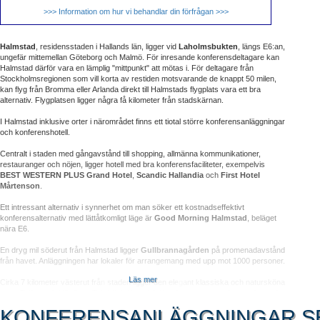
>>> Information om hur vi behandlar din förfrågan >>>
Halmstad
, residensstaden i Hallands län, ligger vid
Laholmsbukten
, längs E6:an,
ungefär mittemellan Göteborg och Malmö. För inresande konferensdeltagare kan
Halmstad därför vara en lämplig "mittpunkt" att mötas i. För deltagare från
Stockholmsregionen som vill korta av restiden motsvarande de knappt 50 milen,
kan flyg från Bromma eller Arlanda direkt till Halmstads flygplats vara ett bra
alternativ. Flygplatsen ligger några få kilometer från stadskärnan.
I Halmstad inklusive orter i närområdet finns ett tiotal större konferensanläggningar
och konferenshotell.
Centralt i staden med gångavstånd till shopping, allmänna kommunikationer,
restauranger och nöjen, ligger hotell med bra konferensfaciliteter, exempelvis
BEST WESTERN PLUS Grand Hotel
,
Scandic Hallandia
och
First Hotel
Mårtenson
.
Ett intressant alternativ i synnerhet om man söker ett kostnadseffektivt
konferensalternativ med lättåtkomligt läge är
Good Morning Halmstad
, beläget
nära E6.
En dryg mil söderut från Halmstad ligger
Gullbrannagården
på promenadavstånd
från havet. Anläggningen har lokaler för arrangemang med upp mot 1000 personer.
Läs mer
Cirka 7 kilometer västerut från staden ligger den elegant klassiska och natursköna
orten
Tylösand
. Här finns
Tylebäck Hotell & Konferens
, en trevlig, uppdaterad
anläggning vars läge innebär gångavstånd till ortens kända begivenheter, däribland
KONFERENSANLÄGGNINGAR.S
de båda högklassiga golfbanorna och den storslagna havsstranden. Tylebäck kan