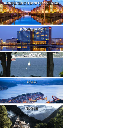
KONFERENS UTANFÖR SVERIGE
KÖPENHAMN
DANMARK
OSLO
NORGE