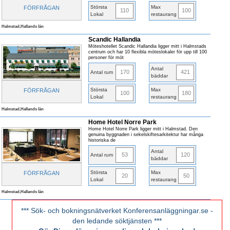
Största
Max
FÖRFRÅGAN
110
100
Lokal
restaurang
Halmstad,Hallands län
Scandic Hallandia
Möteshotellet Scandic Hallandia ligger mitt i Halmstads
centrum och har 10 flexibla möteslokaler för upp till 100
personer för möt
Antal
170
421
Antal rum
bäddar
Största
Max
FÖRFRÅGAN
100
180
Lokal
restaurang
Halmstad,Hallands län
Home Hotel Norre Park
Home Hotel Norre Park ligger mitt i Halmstad. Den
genuina byggnaden i sekelskiftesarkitektur har många
historiska de
Antal
53
120
Antal rum
bäddar
Största
Max
FÖRFRÅGAN
20
50
Lokal
restaurang
Halmstad,Hallands län
*** Sök- och bokningsnätverket Konferensanläggningar.se -
den ledande söktjänsten ***