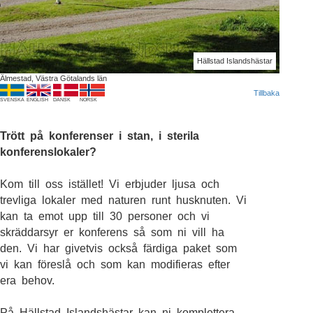
Hällstad Islandshästar
Älmestad, Västra Götalands län
Tillbaka
SVENSKA
ENGLISH
DANSK
NORSK
Trött på konferenser i stan, i sterila
konferenslokaler?
Kom till oss istället! Vi erbjuder ljusa och
trevliga lokaler med naturen runt husknuten. Vi
kan ta emot upp till 30 personer och vi
skräddarsyr er konferens så som ni vill ha
den. Vi har givetvis också färdiga paket som
vi kan föreslå och som kan modifieras efter
era behov.
På Hällstad Islandshästar kan ni komplettera