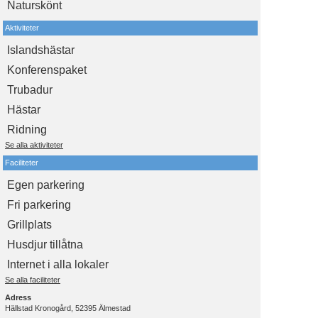
Naturskönt
Aktiviteter
Islandshästar
Konferenspaket
Trubadur
Hästar
Ridning
Se alla aktiviteter
Faciliteter
Egen parkering
Fri parkering
Grillplats
Husdjur tillåtna
Internet i alla lokaler
Se alla faciliteter
Adress
Hällstad Kronogård, 52395 Älmestad