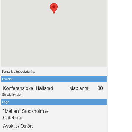
Karta & vägbeskrivning
Lokaler
Konferenslokal Hällstad
Max antal
30
Se alla lokaler
Läge
"Mellan" Stockholm &
Göteborg
Avskilt / Ostört