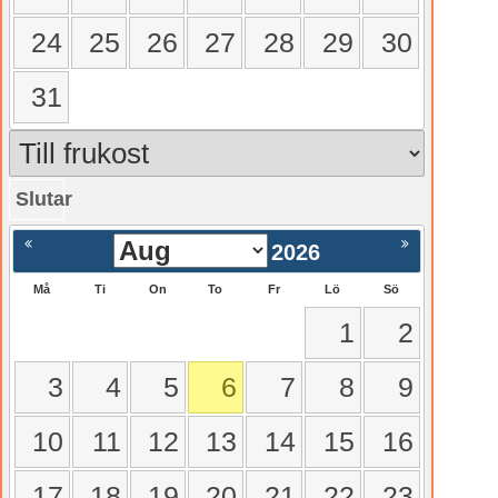
24
25
26
27
28
29
30
31
Slutar
gående
Nästa >
2026
Må
Ti
On
To
Fr
Lö
Sö
1
2
3
4
5
6
7
8
9
10
11
12
13
14
15
16
17
18
19
20
21
22
23