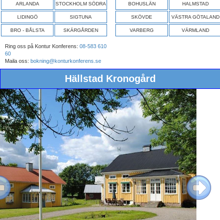
ARLANDA
STOCKHOLM SÖDRA
BOHUSLÄN
HALMSTAD
LIDINGÖ
SIGTUNA
SKÖVDE
VÄSTRA GÖTALAND
BRO - BÅLSTA
SKÄRGÅRDEN
VARBERG
VÄRMLAND
Ring oss på Kontur Konferens:
08-583 610
60
Maila oss:
bokning@konturkonferens.se
Hällstad Kronogård
ous
Next