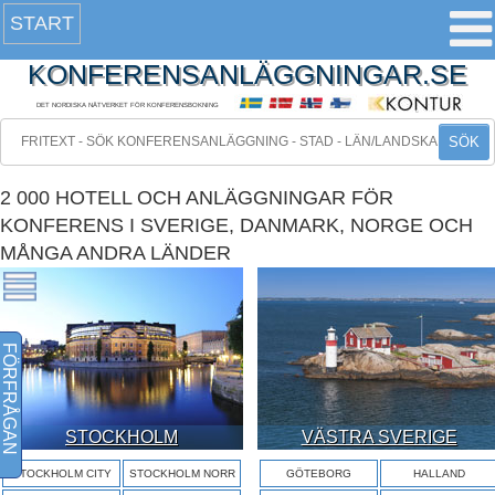
START
KONFERENSANLÄGGNINGAR.SE
DET NORDISKA NÄTVERKET FÖR KONFERENSBOKNING
SÖK
2 000 HOTELL OCH ANLÄGGNINGAR FÖR
KONFERENS I SVERIGE, DANMARK, NORGE OCH
MÅNGA ANDRA LÄNDER
FÖRFRÅGAN
STOCKHOLM
VÄSTRA SVERIGE
STOCKHOLM CITY
STOCKHOLM NORR
GÖTEBORG
HALLAND