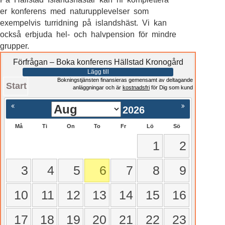
er konferens med naturupplevelser som
exempelvis turridning på islandshäst. Vi kan
också erbjuda hel- och halvpension för mindre
grupper.
Förfrågan – Boka konferens Hällstad Kronogård
Lägg till
Bokningstjänsten finansieras gemensamt av deltagande
Start
anläggningar och är
kostnadsfri
för Dig som kund
2026
Må
Ti
On
To
Fr
Lö
Sö
1
2
3
4
5
6
7
8
9
10
11
12
13
14
15
16
17
18
19
20
21
22
23