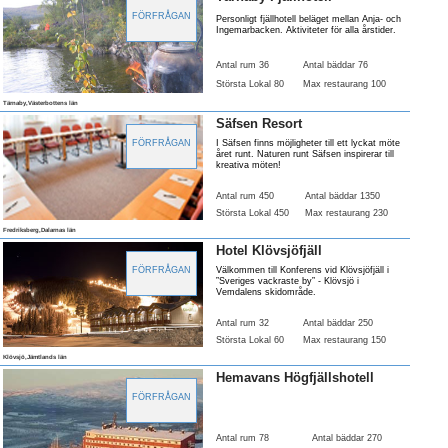
FÖRFRÅGAN
Personligt fjällhotell beläget mellan Anja- och
Ingemarbacken. Aktiviteter för alla årstider.
Antal rum 36
Antal bäddar 76
Största Lokal 80
Max restaurang 100
Tärnaby,Västerbottens län
Säfsen Resort
FÖRFRÅGAN
I Säfsen finns möjligheter till ett lyckat möte
året runt. Naturen runt Säfsen inspirerar till
kreativa möten!
Antal rum 450
Antal bäddar 1350
Största Lokal 450
Max restaurang 230
Fredriksberg,Dalarnas län
Hotel Klövsjöfjäll
FÖRFRÅGAN
Välkommen till Konferens vid Klövsjöfjäll i
”Sveriges vackraste by” - Klövsjö i
Vemdalens skidområde.
Antal rum 32
Antal bäddar 250
Största Lokal 60
Max restaurang 150
Klövsjö,Jämtlands län
Hemavans Högfjällshotell
FÖRFRÅGAN
Antal rum 78
Antal bäddar 270