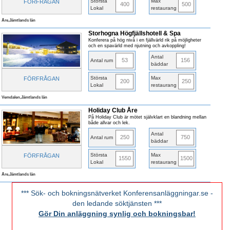
Största
Max
FÖRFRÅGAN
400
500
Lokal
restaurang
Åre,Jämtlands län
Storhogna Högfjällshotell & Spa
Konferera på hög nivå i en fjällvärld rik på möjligheter
och en spavärld med njutning och avkoppling!
Antal
53
156
Antal rum
bäddar
Största
Max
FÖRFRÅGAN
200
250
Lokal
restaurang
Vemdalen,Jämtlands län
Holiday Club Åre
På Holiday Club är mötet självklart en blandning mellan
både allvar och lek.
Antal
250
750
Antal rum
bäddar
Största
Max
FÖRFRÅGAN
1550
1500
Lokal
restaurang
Åre,Jämtlands län
*** Sök- och bokningsnätverket Konferensanläggningar.se -
den ledande söktjänsten ***
Gör Din anläggning synlig och bokningsbar!