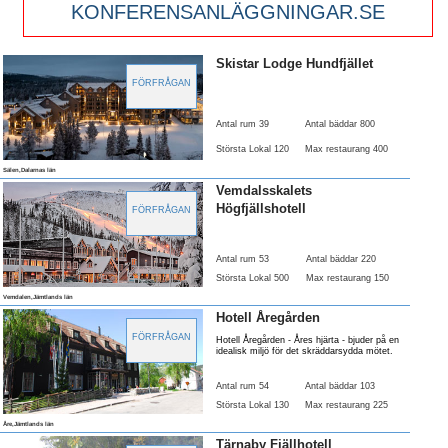
KONFERENSANLÄGGNINGAR.SE
Skistar Lodge Hundfjället
FÖRFRÅGAN
Antal rum 39
Antal bäddar 800
Största Lokal 120
Max restaurang 400
Sälen,Dalarnas län
Vemdalsskalets
Högfjällshotell
FÖRFRÅGAN
Antal rum 53
Antal bäddar 220
Största Lokal 500
Max restaurang 150
Vemdalen,Jämtlands län
Hotell Åregården
FÖRFRÅGAN
Hotell Åregården - Åres hjärta - bjuder på en
idealisk miljö för det skräddarsydda mötet.
Antal rum 54
Antal bäddar 103
Största Lokal 130
Max restaurang 225
Åre,Jämtlands län
Tärnaby Fjällhotell