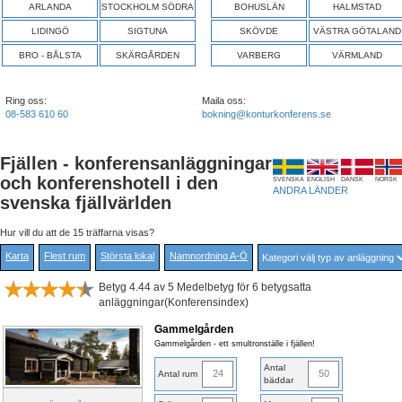
ARLANDA
STOCKHOLM SÖDRA
BOHUSLÄN
HALMSTAD
LIDINGÖ
SIGTUNA
SKÖVDE
VÄSTRA GÖTALAND
BRO - BÅLSTA
SKÄRGÅRDEN
VARBERG
VÄRMLAND
Ring oss:
Maila oss:
08-583 610 60
bokning@konturkonferens.se
Fjällen - konferensanläggningar
och konferenshotell i den
SVENSKA
ENGLISH
DANSK
NORSK
ANDRA LÄNDER
svenska fjällvärlden
Hur vill du att de 15 träffarna visas?
Karta
Flest rum
Största lokal
Namnordning A-Ö
Betyg 4.44 av 5 Medelbetyg för 6 betygsatta
anläggningar(Konferensindex)
Gammelgården
Gammelgården - ett smultronställe i fjällen!
Antal
24
50
Antal rum
bäddar