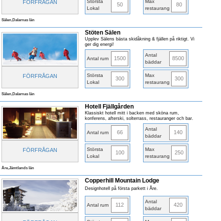
Största
Max
FÖRFRÅGAN
50
80
Lokal
restaurang
Sälen,Dalarnas län
Stöten Sälen
Upplev Sälens bästa skidåkning & fjällen på riktigt. Vi
ger dig energi!
Antal
1500
8500
Antal rum
bäddar
Största
Max
FÖRFRÅGAN
300
300
Lokal
restaurang
Sälen,Dalarnas län
Hotell Fjällgården
Klassiskt hotell mitt i backen med sköna rum,
konferens, afterski, solterrass, restauranger och bar.
Antal
66
140
Antal rum
bäddar
Största
Max
FÖRFRÅGAN
100
250
Lokal
restaurang
Åre,Jämtlands län
Copperhill Mountain Lodge
Designhotell på första parkett i Åre.
Antal
112
420
Antal rum
bäddar