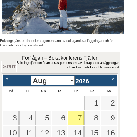
Bokningstjänsten finansieras gemensamt av deltagande anläggningar och är
kostnadsfri
för Dig som kund
Förfrågan – Boka konferens Fjällen
Bokningstjänsten finansieras gemensamt av deltagande anläggningar
Start
och är
kostnadsfri
för Dig som kund
2026
Må
Ti
On
To
Fr
Lö
Sö
1
2
3
4
5
6
7
8
9
10
11
12
13
14
15
16