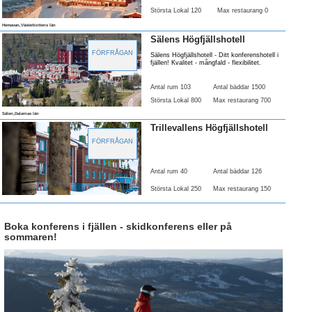
Största Lokal 120
Max restaurang 0
Hemavan,Västerbottens län
Sälens Högfjällshotell
FÖRFRÅGAN
Sälens Högfjällshotell - Ditt konferenshotell i
fjällen! Kvalitet - mångfald - flexibilitet.
Antal rum 103
Antal bäddar 1500
Största Lokal 800
Max restaurang 700
Sälen,Dalarnas län
Trillevallens Högfjällshotell
FÖRFRÅGAN
Antal rum 40
Antal bäddar 126
Största Lokal 250
Max restaurang 150
Boka konferens i fjällen - skidkonferens eller på
sommaren!