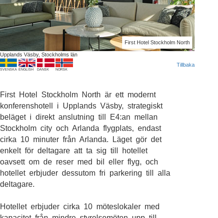
First Hotel Stockholm North
Upplands Väsby, Stockholms län
Tillbaka
SVENSKA
ENGLISH
DANSK
NORSK
First Hotel Stockholm North är ett modernt
konferenshotell i Upplands Väsby, strategiskt
beläget i direkt anslutning till E4:an mellan
Stockholm city och Arlanda flygplats, endast
cirka 10 minuter från Arlanda. Läget gör det
enkelt för deltagare att ta sig till hotellet
oavsett om de reser med bil eller flyg, och
hotellet erbjuder dessutom fri parkering till alla
deltagare.
Hotellet erbjuder cirka 10 möteslokaler med
kapacitet från mindre styrelsemöten upp till