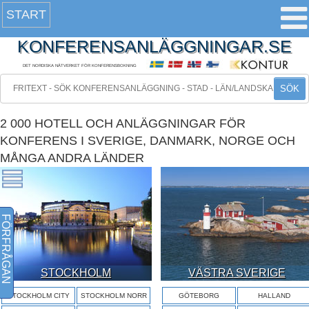
START
KONFERENSANLÄGGNINGAR.SE
DET NORDISKA NÄTVERKET FÖR KONFERENSBOKNING
SÖK
2 000 HOTELL OCH ANLÄGGNINGAR FÖR
KONFERENS I SVERIGE, DANMARK, NORGE OCH
MÅNGA ANDRA LÄNDER
FÖRFRÅGAN
STOCKHOLM
VÄSTRA SVERIGE
STOCKHOLM CITY
STOCKHOLM NORR
GÖTEBORG
HALLAND