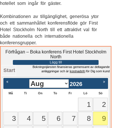
hotellet som ingår för gäster.
Kombinationen av tillgänglighet, generösa ytor
och ett sammanhållet konferensflöde gör First
Hotel Stockholm North till ett attraktivt val för
både nationella och internationella
konferensgrupper.
Förfrågan – Boka konferens First Hotel Stockholm
North
Lägg till
Bokningstjänsten finansieras gemensamt av deltagande
Start
anläggningar och är
kostnadsfri
för Dig som kund
2026
Må
Ti
On
To
Fr
Lö
Sö
1
2
3
4
5
6
7
8
9