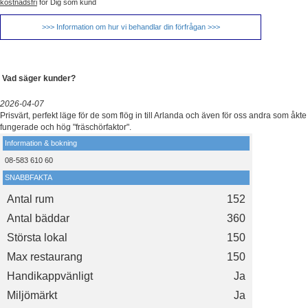
kostnadsfri
för Dig som kund
>>> Information om hur vi behandlar din förfrågan >>>
Vad säger kunder?
2026-04-07
Prisvärt, perfekt läge för de som flög in till Arlanda och även för oss andra som åkte f
fungerade och hög "fräschörfaktor".
Information & bokning
08-583 610 60
SNABBFAKTA
Antal rum
152
Antal bäddar
360
Största lokal
150
Max restaurang
150
Handikappvänligt
Ja
Miljömärkt
Ja