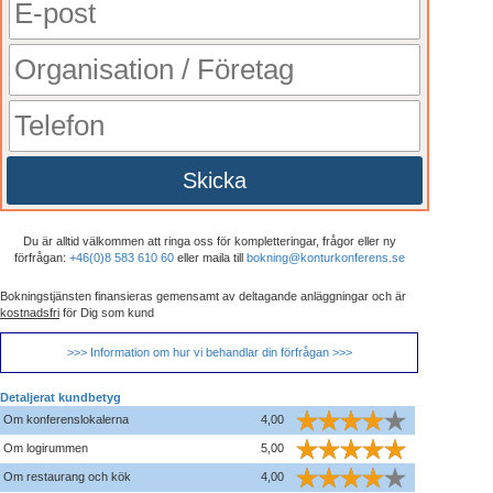
Skicka
Du är alltid välkommen att ringa oss för kompletteringar, frågor eller ny
förfrågan:
+46(0)8 583 610 60
eller maila till
bokning@konturkonferens.se
Bokningstjänsten finansieras gemensamt av deltagande anläggningar och är
kostnadsfri
för Dig som kund
>>> Information om hur vi behandlar din förfrågan >>>
Detaljerat kundbetyg
Om konferenslokalerna
4,00
Om logirummen
5,00
Om restaurang och kök
4,00