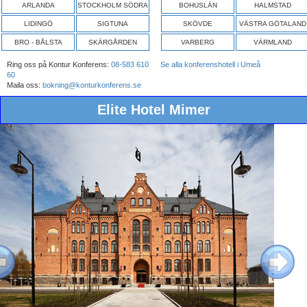
ARLANDA
STOCKHOLM SÖDRA
BOHUSLÄN
HALMSTAD
LIDINGÖ
SIGTUNA
SKÖVDE
VÄSTRA GÖTALAND
BRO - BÅLSTA
SKÄRGÅRDEN
VARBERG
VÄRMLAND
Ring oss på Kontur Konferens:
08-583 610
Se alla konferenshotell i Umeå
60
Maila oss:
bokning@konturkonferens.se
Elite Hotel Mimer
ous
Next