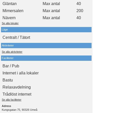
Gläntan
Max antal
40
Mimersalen
Max antal
200
Nävern
Max antal
40
Se alla lokaler
Läge
Centralt / Tätort
Aktiviteter
Se alla aktiviteter
Faciliteter
Bar / Pub
Internet i alla lokaler
Bastu
Relaxavdelning
Trådlöst internet
Se alla faciliteter
Adress
Kungsgatan 75, 90326 Umeå