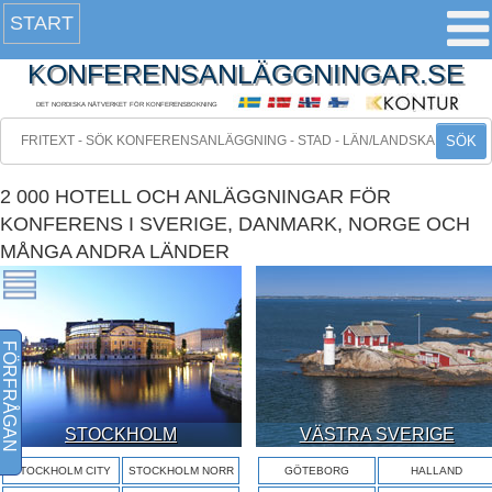
START
KONFERENSANLÄGGNINGAR.SE
DET NORDISKA NÄTVERKET FÖR KONFERENSBOKNING
SÖK
2 000 HOTELL OCH ANLÄGGNINGAR FÖR
KONFERENS I SVERIGE, DANMARK, NORGE OCH
MÅNGA ANDRA LÄNDER
FÖRFRÅGAN
STOCKHOLM
VÄSTRA SVERIGE
STOCKHOLM CITY
STOCKHOLM NORR
GÖTEBORG
HALLAND