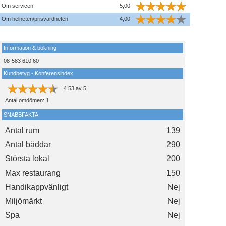
Om servicen
5,00
Om helheten/prisvärdheten
4,00
Information & bokning
08-583 610 60
Kundbetyg - Konferensindex
4.53
av
5
Antal omdömen:
1
SNABBFAKTA
Antal rum
139
Antal bäddar
290
Största lokal
200
Max restaurang
150
Handikappvänligt
Nej
Miljömärkt
Nej
Spa
Nej