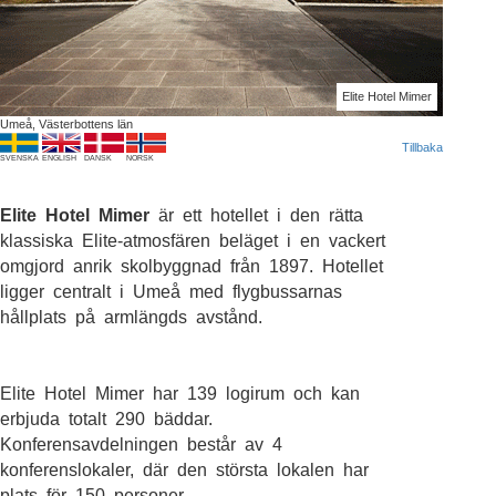
Elite Hotel Mimer
Umeå, Västerbottens län
Tillbaka
SVENSKA
ENGLISH
DANSK
NORSK
Elite Hotel Mimer
är ett hotellet i den rätta
klassiska Elite-atmosfären beläget i en vackert
omgjord anrik skolbyggnad från 1897. Hotellet
ligger centralt i Umeå med flygbussarnas
hållplats på armlängds avstånd.
Elite Hotel Mimer har 139 logirum och kan
erbjuda totalt 290 bäddar.
Konferensavdelningen består av 4
konferenslokaler, där den största lokalen har
plats för 150 personer.