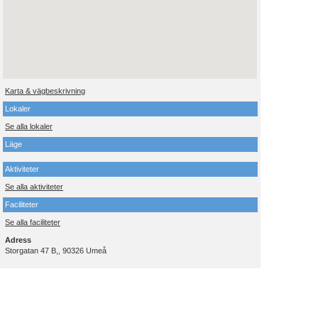
Karta & vägbeskrivning
Lokaler
Se alla lokaler
Läge
Aktiviteter
Se alla aktiviteter
Faciliteter
Se alla faciliteter
Adress
Storgatan 47 B,, 90326 Umeå