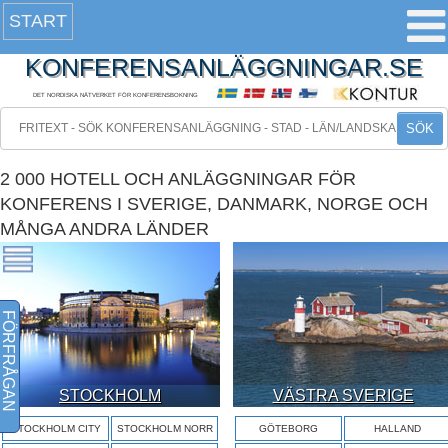
START
KONFERENSANLÄGGNINGAR.SE
DET NORDISKA NÄTVERKET FÖR KONFERENSBOKNING
SÖK
2 000 HOTELL OCH ANLÄGGNINGAR FÖR
KONFERENS I SVERIGE, DANMARK, NORGE OCH
MÅNGA ANDRA LÄNDER
FÖRFRÅGAN
STOCKHOLM
VÄSTRA SVERIGE
STOCKHOLM CITY
STOCKHOLM NORR
GÖTEBORG
HALLAND