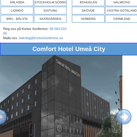
ARLANDA
STOCKHOLM SÖDRA
BOHUSLÄN
HALMSTAD
LIDINGÖ
SIGTUNA
SKÖVDE
VÄSTRA GÖTALAND
BRO - BÅLSTA
SKÄRGÅRDEN
VARBERG
VÄRMLAND
Ring oss på Kontur Konferens:
08-583 610
60
Maila oss:
bokning@konturkonferens.se
Comfort Hotel Umeå City
ous
Next