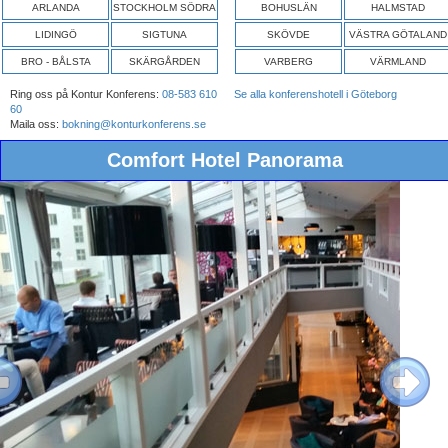
ARLANDA
STOCKHOLM SÖDRA
BOHUSLÄN
HALMSTAD
LIDINGÖ
SIGTUNA
SKÖVDE
VÄSTRA GÖTALAND
BRO - BÅLSTA
SKÄRGÅRDEN
VARBERG
VÄRMLAND
Ring oss på Kontur Konferens:
08-583 610
Se alla konferenshotell i Göteborg
60
Maila oss:
bokning@konturkonferens.se
Comfort Hotel Panorama
ous
Next