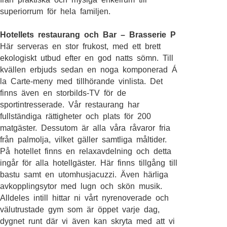
superiorrum för hela familjen.
Hotellets restaurang och Bar – Brasserie P
Här serveras en stor frukost, med ett brett
ekologiskt utbud efter en god natts sömn. Till
kvällen erbjuds sedan en noga komponerad Á
la Carte-meny med tillhörande vinlista. Det
finns även en storbilds-TV för de
sportintresserade. Vår restaurang har
fullständiga rättigheter och plats för 200
matgäster. Dessutom är alla våra råvaror fria
från palmolja, vilket gäller samtliga måltider.
På hotellet finns en relaxavdelning och detta
ingår för alla hotellgäster. Här finns tillgång till
bastu samt en utomhusjacuzzi. Även härliga
avkopplingsytor med lugn och skön musik.
Alldeles intill hittar ni vårt nyrenoverade och
välutrustade gym som är öppet varje dag,
dygnet runt där vi även kan skryta med att vi