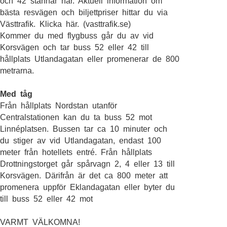
och 42 stannar här. Aktuell information om
bästa resvägen och biljettpriser hittar du via
Västtrafik. Klicka här. (vasttrafik.se)
Kommer du med flygbuss går du av vid
Korsvägen och tar buss 52 eller 42 till
hållplats Utlandagatan eller promenerar de 800
metrarna.
Med tåg
Från hållplats Nordstan utanför
Centralstationen kan du ta buss 52 mot
Linnéplatsen. Bussen tar ca 10 minuter och
du stiger av vid Utlandagatan, endast 100
meter från hotellets entré. Från hållplats
Drottningstorget går spårvagn 2, 4 eller 13 till
Korsvägen. Därifrån är det ca 800 meter att
promenera uppför Eklandagatan eller byter du
till buss 52 eller 42 mot
VARMT VÄLKOMNA!