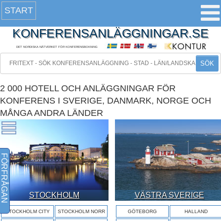
START
KONFERENSANLÄGGNINGAR.SE
DET NORDISKA NÄTVERKET FÖR KONFERENSBOKNING
SÖK
2 000 HOTELL OCH ANLÄGGNINGAR FÖR
KONFERENS I SVERIGE, DANMARK, NORGE OCH
MÅNGA ANDRA LÄNDER
FÖRFRÅGAN
STOCKHOLM
VÄSTRA SVERIGE
STOCKHOLM CITY
STOCKHOLM NORR
GÖTEBORG
HALLAND