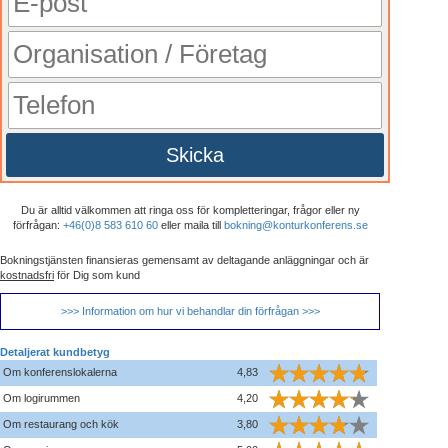
Skicka
Du är alltid välkommen att ringa oss för kompletteringar, frågor eller ny
förfrågan:
+46(0)8 583 610 60
eller maila till
bokning@konturkonferens.se
Bokningstjänsten finansieras gemensamt av deltagande anläggningar och är
kostnadsfri
för Dig som kund
>>> Information om hur vi behandlar din förfrågan >>>
Detaljerat kundbetyg
Om konferenslokalerna
4,83
Om logirummen
4,20
Om restaurang och kök
3,80