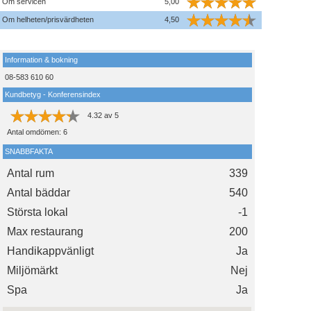
Om servicen
5,00
Om helheten/prisvärdheten
4,50
Information & bokning
08-583 610 60
Kundbetyg - Konferensindex
4.32
av
5
Antal omdömen:
6
SNABBFAKTA
Antal rum
339
Antal bäddar
540
Största lokal
-1
Max restaurang
200
Handikappvänligt
Ja
Miljömärkt
Nej
Spa
Ja