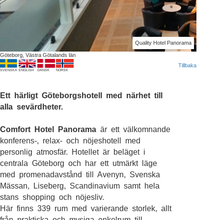
Quality Hotel Panorama
Göteborg, Västra Götalands län
Tillbaka
SVENSKA
ENGLISH
DANSK
NORSK
Ett härligt Göteborgshotell med närhet till
alla sevärdheter.
Comfort Hotel Panorama
är ett välkomnande
konferens-, relax- och nöjeshotell med
personlig atmosfär. Hotellet är beläget i
centrala Göteborg och har ett utmärkt läge
med promenadavstånd till Avenyn, Svenska
Mässan, Liseberg, Scandinavium samt hela
stans shopping och nöjesliv.
Här finns 339 rum med varierande storlek, allt
från praktiska och mysiga enkelrum till