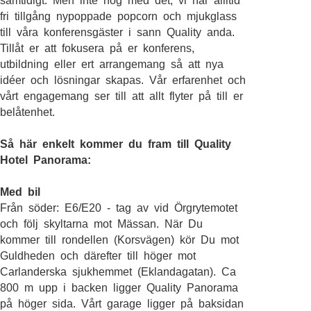
samtidigt. Men inte nog med det, vi har allltid
fri tillgång nypoppade popcorn och mjukglass
till våra konferensgäster i sann Quality anda.
Tillåt er att fokusera på er konferens,
utbildning eller ert arrangemang så att nya
idéer och lösningar skapas. Vår erfarenhet och
vårt engagemang ser till att allt flyter på till er
belåtenhet.
Så här enkelt kommer du fram till Quality
Hotel Panorama:
Med bil
Från söder: E6/E20 - tag av vid Örgrytemotet
och följ skyltarna mot Mässan. När Du
kommer till rondellen (Korsvägen) kör Du mot
Guldheden och därefter till höger mot
Carlanderska sjukhemmet (Eklandagatan). Ca
800 m upp i backen ligger Quality Panorama
på höger sida. Vårt garage ligger på baksidan