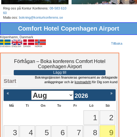
Ring oss på Kontur Konferens:
08-583 610
60
Maila oss:
bokning@konturkonferens.se
Comfort Hotel Copenhagen Airport
Köpenhamn, Danmark
Tillbaka
SVENSKA
ENGLISH
DANSK
NORSK
Förfrågan – Boka konferens Comfort Hotel
Copenhagen Airport
Lägg till
Bokningstjänsten finansieras gemensamt av deltagande
Start
anläggningar och är
kostnadsfri
för Dig som kund
2026
Må
Ti
On
To
Fr
Lö
Sö
1
2
3
4
5
6
7
8
9