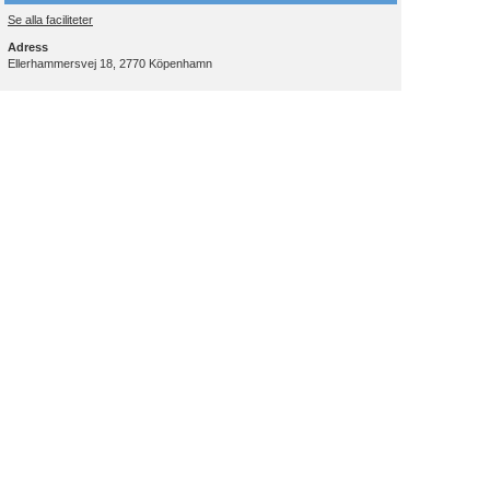
Se alla faciliteter
Adress
Ellerhammersvej 18, 2770 Köpenhamn