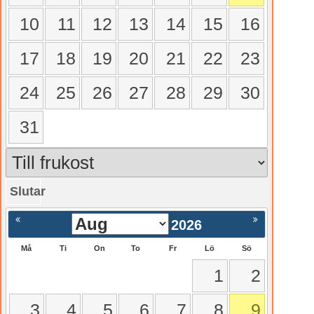
10
11
12
13
14
15
16
17
18
19
20
21
22
23
24
25
26
27
28
29
30
31
Slutar
gående
Nästa >
2026
Må
Ti
On
To
Fr
Lö
Sö
1
2
3
4
5
6
7
8
9