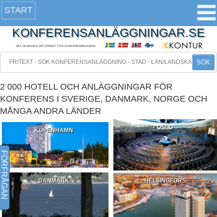
START
KONFERENSANLÄGGNINGAR.SE
DET NORDISKA NÄTVERKET FÖR KONFERENSBOKNING
SÖK
2 000 HOTELL OCH ANLÄGGNINGAR FÖR
KONFERENS I SVERIGE, DANMARK, NORGE OCH
MÅNGA ANDRA LÄNDER
OSLO
KÖPENHAMN
FÖRFRÅGAN
DANMARK
HELSINGFORS