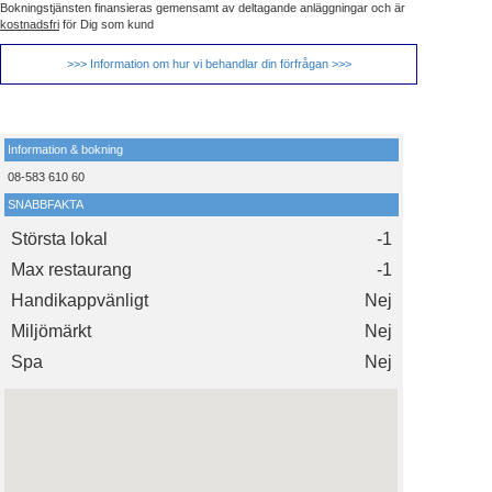
Bokningstjänsten finansieras gemensamt av deltagande anläggningar och är
kostnadsfri
för Dig som kund
>>> Information om hur vi behandlar din förfrågan >>>
Information & bokning
08-583 610 60
SNABBFAKTA
Största lokal
-1
Max restaurang
-1
Handikappvänligt
Nej
Miljömärkt
Nej
Spa
Nej