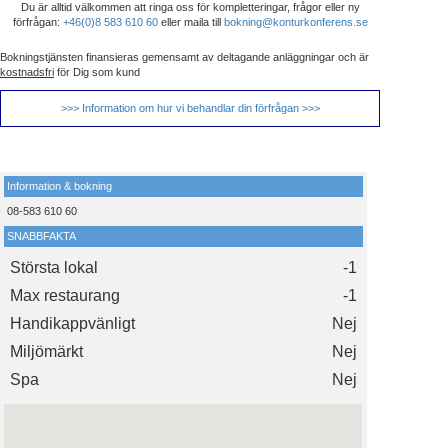
Du är alltid välkommen att ringa oss för kompletteringar, frågor eller ny
förfrågan:
+46(0)8 583 610 60
eller maila till
bokning@konturkonferens.se
Bokningstjänsten finansieras gemensamt av deltagande anläggningar och är
kostnadsfri
för Dig som kund
>>> Information om hur vi behandlar din förfrågan >>>
Information & bokning
08-583 610 60
SNABBFAKTA
Största lokal
-1
Max restaurang
-1
Handikappvänligt
Nej
Miljömärkt
Nej
Spa
Nej