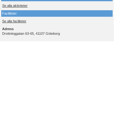
Se alla aktiviteter
Faciliteter
Se alla faciliteter
Adress
Drottninggatan 63-65, 41107 Göteborg