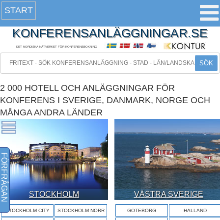
START
KONFERENSANLÄGGNINGAR.SE
DET NORDISKA NÄTVERKET FÖR KONFERENSBOKNING
SÖK
2 000 HOTELL OCH ANLÄGGNINGAR FÖR
KONFERENS I SVERIGE, DANMARK, NORGE OCH
MÅNGA ANDRA LÄNDER
FÖRFRÅGAN
STOCKHOLM
VÄSTRA SVERIGE
STOCKHOLM CITY
STOCKHOLM NORR
GÖTEBORG
HALLAND