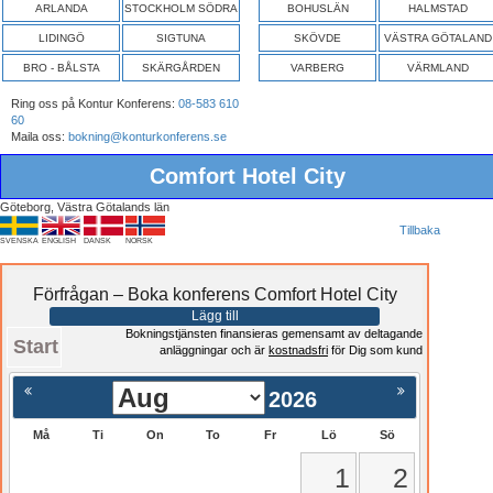
ARLANDA
STOCKHOLM SÖDRA
BOHUSLÄN
HALMSTAD
LIDINGÖ
SIGTUNA
SKÖVDE
VÄSTRA GÖTALAND
BRO - BÅLSTA
SKÄRGÅRDEN
VARBERG
VÄRMLAND
Ring oss på Kontur Konferens:
08-583 610
60
Maila oss:
bokning@konturkonferens.se
Comfort Hotel City
Göteborg, Västra Götalands län
Tillbaka
SVENSKA
ENGLISH
DANSK
NORSK
Förfrågan – Boka konferens Comfort Hotel City
Lägg till
Bokningstjänsten finansieras gemensamt av deltagande
Start
anläggningar och är
kostnadsfri
för Dig som kund
2026
Må
Ti
On
To
Fr
Lö
Sö
1
2