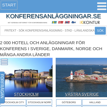
START
KONFERENSANLÄGGNINGAR.SE
DET NORDISKA NÄTVERKET FÖR KONFERENSBOKNING
SÖK
2 000 HOTELL OCH ANLÄGGNINGAR FÖR
KONFERENS I SVERIGE, DANMARK, NORGE OCH
MÅNGA ANDRA LÄNDER
FÖRFRÅGAN
STOCKHOLM
VÄSTRA SVERIGE
STOCKHOLM CITY
STOCKHOLM NORR
GÖTEBORG
HALLAND