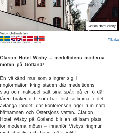
Clarion Hotel Wisby
Visby, Gotlands län
Tillbaka
SVENSKA
ENGLISH
DANSK
NORSK
Clarion Hotel Wisby – medeltidens moderna
möten på Gotland!
En välkänd mur som slingrar sig i
ringformation kring staden där medeltidens
slag och maktspel satt sina spår; på en ö där
fåren bräker och som har flest soltimmar i det
avlånga landet; där konferensen äger rum nära
båthamnen och Östersjöns vatten. Clarion
Hotel Wisby på Gotland blir en sällsam plats
för moderna möten – innanför Visbys ringmur
med stadsliv och havet nära intill!