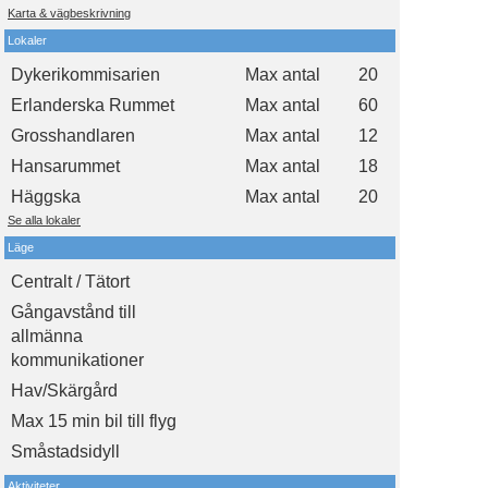
Karta & vägbeskrivning
Lokaler
Dykerikommisarien
Max antal
20
Erlanderska Rummet
Max antal
60
Grosshandlaren
Max antal
12
Hansarummet
Max antal
18
Häggska
Max antal
20
Se alla lokaler
Läge
Centralt / Tätort
Gångavstånd till
allmänna
kommunikationer
Hav/Skärgård
Max 15 min bil till flyg
Småstadsidyll
Aktiviteter