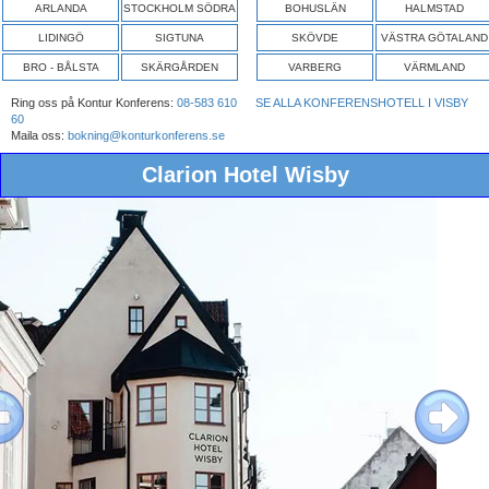
ARLANDA
STOCKHOLM SÖDRA
BOHUSLÄN
HALMSTAD
LIDINGÖ
SIGTUNA
SKÖVDE
VÄSTRA GÖTALAND
BRO - BÅLSTA
SKÄRGÅRDEN
VARBERG
VÄRMLAND
Ring oss på Kontur Konferens:
08-583 610
SE ALLA KONFERENSHOTELL I VISBY
60
Maila oss:
bokning@konturkonferens.se
Clarion Hotel Wisby
ous
Next