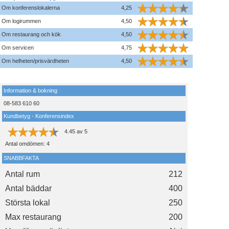
Om konferenslokalerna
4,25
Om logirummen
4,50
Om restaurang och kök
4,50
Om servicen
4,75
Om helheten/prisvärdheten
4,50
Information & bokning
08-583 610 60
Kundbetyg - Konferensindex
4.45
av
5
Antal omdömen:
4
SNABBFAKTA
Antal rum
212
Antal bäddar
400
Största lokal
250
Max restaurang
200