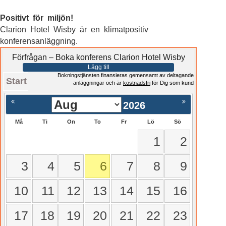
Positivt för miljön!
Clarion Hotel Wisby är en klimatpositiv
konferensanläggning.
Förfrågan – Boka konferens Clarion Hotel Wisby
Lägg till
Bokningstjänsten finansieras gemensamt av deltagande
Start
anläggningar och är
kostnadsfri
för Dig som kund
2026
Må
Ti
On
To
Fr
Lö
Sö
1
2
3
4
5
6
7
8
9
10
11
12
13
14
15
16
17
18
19
20
21
22
23