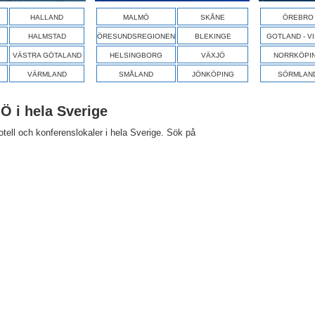
HALLAND
MALMÖ
SKÅNE
ÖREBRO
HALMSTAD
ÖRESUNDSREGIONEN
BLEKINGE
GOTLAND - V
VÄSTRA GÖTALAND
HELSINGBORG
VÄXJÖ
NORRKÖPI
VÄRMLAND
SMÅLAND
JÖNKÖPING
SÖRMLAN
Ö i hela Sverige
ell och konferenslokaler i hela Sverige. Sök på