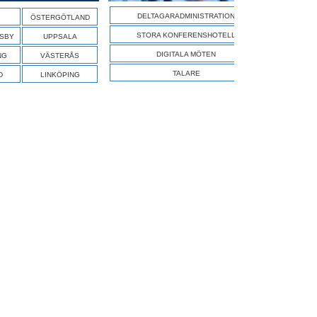
SÖK A
DELTAGARADMINISTRATION
ÖSTERGÖTLAND
STORA KONFERENSHOTELL
ISBY
UPPSALA
DIGITALA MÖTEN
NG
VÄSTERÅS
TALARE
D
LINKÖPING