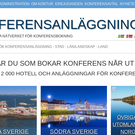
ADMINISTRATION
OM KONTUR
ERBJUDANDEN
KONFERENSAVTAL
NYHETE
FERENSANLÄGGNIN
A NÄTVERKET FÖR KONFERENSBOKNING
ÄR DU SOM BOKAR KONFERENS NÅR UT T
2 000 HOTELL OCH ANLÄGGNINGAR FÖR KONFERE
ÖVRIG
UTOMLAN
 SVERIGE
SÖDRA SVERIGE
NORGE