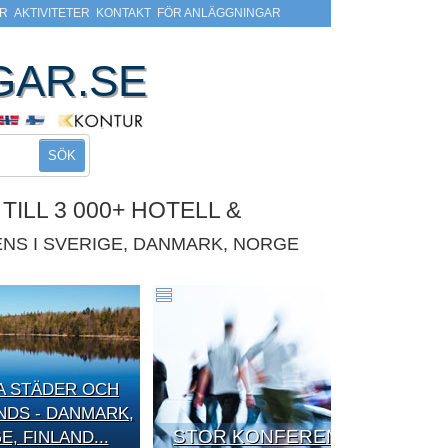
R
AKTIVITETER
KONTAKT
FÖR ANLÄGGNINGAR
GAR.SE
SÖK
ILL 3 000+ HOTELL &
NS I SVERIGE, DANMARK, NORGE
A STÄDER OCH
DS - DANMARK,
STOR KONFERENS
, FINLAND...