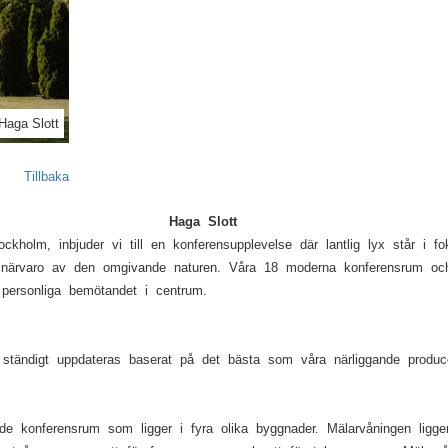
Next
Haga Slott
Tillbaka
Haga Slott
kholm, inbjuder vi till en konferensupplevelse där lantlig lyx står i 
g närvaro av den omgivande naturen. Våra 18 moderna konferensrum oc
 personliga bemötandet i centrum.
tändigt uppdateras baserat på det bästa som våra närliggande producen
e konferensrum som ligger i fyra olika byggnader. Mälarvåningen ligge