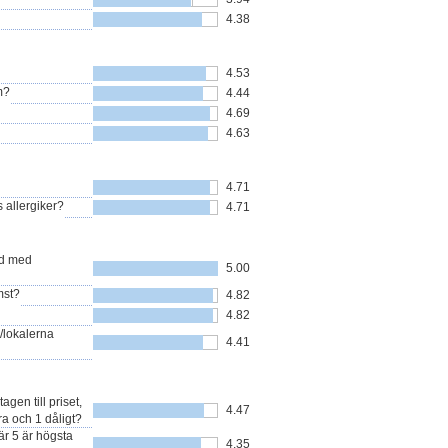
4.38
4.53
m?
4.44
4.69
4.63
4.71
 allergiker?
4.71
nd med
5.00
mst?
4.82
4.82
/lokalerna
4.41
en till priset,
4.47
a och 1 dåligt?
r 5 är högsta
4.35