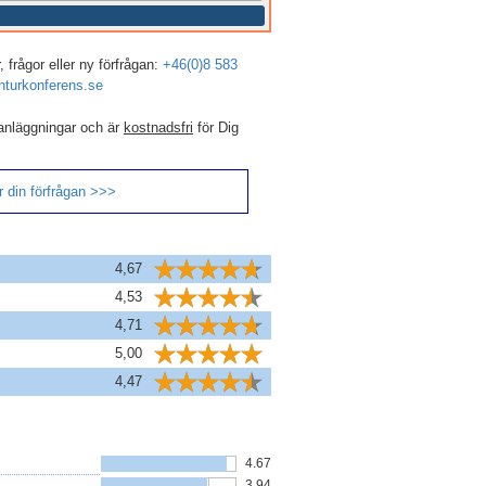
 frågor eller ny förfrågan:
+46(0)8 583
turkonferens.se
anläggningar och är
kostnadsfri
för Dig
 din förfrågan >>>
4,67
4,53
4,71
5,00
4,47
4.67
3.94