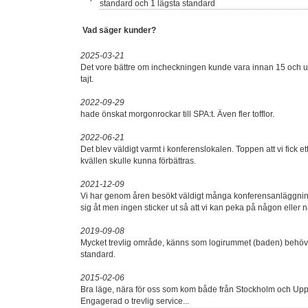
standard och 1 lägsta standard
Vad säger kunder?
2025-03-21
Det vore bättre om incheckningen kunde vara innan 15 och u
tajt.
2022-09-29
hade önskat morgonrockar till SPA:t. Även fler tofflor.
2022-06-21
Det blev väldigt varmt i konferenslokalen. Toppen att vi fick et
kvällen skulle kunna förbättras.
2021-12-09
Vi har genom åren besökt väldigt många konferensanläggningar
sig åt men ingen sticker ut så att vi kan peka på någon eller n
2019-09-08
Mycket trevlig område, känns som logirummet (baden) behöver
standard.
2015-02-06
Bra läge, nära för oss som kom både från Stockholm och Uppsala
Engagerad o trevlig service...