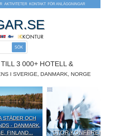
R
AKTIVITETER
KONTAKT
FÖR ANLÄGGNINGAR
GAR.SE
SÖK
ILL 3 000+ HOTELL &
NS I SVERIGE, DANMARK, NORGE
A STÄDER OCH
DS - DANMARK,
STOR KONFERENS
, FINLAND...