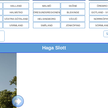
HALLAND
MALMÖ
SKÅNE
ÖREBRO
HALMSTAD
ÖRESUNDSREGIONEN
BLEKINGE
GOTLAND - V
VÄSTRA GÖTALAND
HELSINGBORG
VÄXJÖ
NORRKÖPI
VÄRMLAND
SMÅLAND
JÖNKÖPING
SÖRMLAN
S
Haga Slott