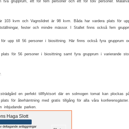
n två grupprum, ett för fem personer och ett för tolv personer. Mälar
är 103 kvm och Vagnslidret är 98 kvm. Båda har vardera plats för upp t
tällningar, fester och mindre mässor. I Stallet finns också fem grupp
för upp till 56 personer i biosittning. Här finns också fyra grupprum oc
ats för 56 personer i biosittning samt fyra grupprum i varierande stor
.
ksträdgård en perfekt tillflyktsort där en solmogen tomat kan plockas
 plats för återhämtning med gratis tillgång för alla våra konferensgäs
n inbjudande parken.
ens Haga Slott
v deltagande anläggningar