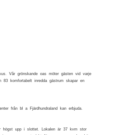
fokus. Vår grönskande oas möter gästen vid varje
h 83 komfortabelt inredda gästrum skapar en
ter från bl a Fjärdhundraland kan erbjuda.
r högst upp i slottet. Lokalen är 37 kvm stor