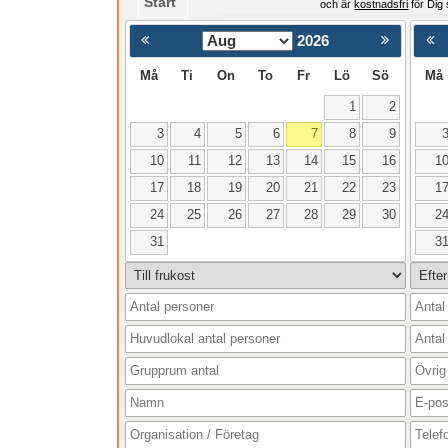
Start
och är
kostnadsfri
för Dig
2026
< Föregående
Må
Ti
On
To
Fr
Lö
Sö
Må
1
2
3
4
5
6
7
8
9
10
11
12
13
14
15
16
1
17
18
19
20
21
22
23
1
24
25
26
27
28
29
30
2
31
3