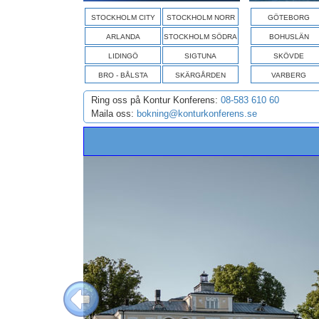
STOCKHOLM CITY
STOCKHOLM NORR
GÖTEBORG
ARLANDA
STOCKHOLM SÖDRA
BOHUSLÄN
LIDINGÖ
SIGTUNA
SKÖVDE
BRO - BÅLSTA
SKÄRGÅRDEN
VARBERG
Ring oss på Kontur Konferens:
08-583 610 60
Maila oss:
bokning@konturkonferens.se