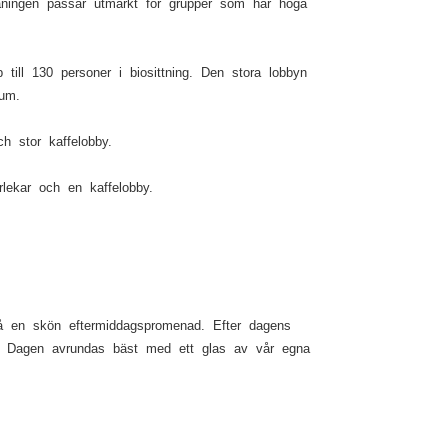
våningen passar utmärkt för grupper som har höga
ill 130 personer i biosittning. Den stora lobbyn
rum.
h stor kaffelobby.
lekar och en kaffelobby.
 på en skön eftermiddagspromenad. Efter dagens
ter. Dagen avrundas bäst med ett glas av vår egna