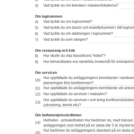
Vad tyckte du om tekniken i lokalen/lokalerna?
3)
Om logirummen
Vad tyckte du om logirummet?
4)
Vad tyckte du om dusch och toalettutrymmet i ditt logiru
5)
Vad tyckte du om städningen i logirummet?
6)
Vad tyckte du som sängen?
7)
Om restaurang och kök
Hur skulle du vilja klassificera "köket"?
8)
Hur behandlades era särskilda önskemål för exempelvis
9)
Om servicen
Hur uppfattade du anläggningens bemötande i samba
10)
planeringen före konferensen?
Hur uppfattade du anläggningens bemötande vid anko
11)
Hur uppfattade du servicen i matsalen?
12)
Hur uppfattade du servicen i och kring konferenslokalen
13)
(utrustning, teknik etc)?
Om helheten/prisvärdheten
Helheten - prisvärdheten Hur bedömer du, med hänsyn tag
14)
anläggningen som helhet på en skala där 5 är mycket br
Hur bedömer du anläggningens standard på en skala dä
15)