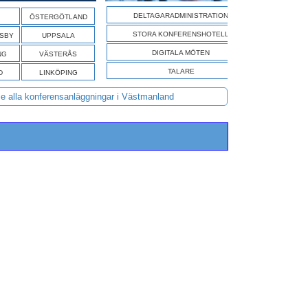
SÖK A
DELTAGARADMINISTRATION
ÖSTERGÖTLAND
STORA KONFERENSHOTELL
ISBY
UPPSALA
DIGITALA MÖTEN
NG
VÄSTERÅS
TALARE
D
LINKÖPING
e alla konferensanläggningar i Västmanland