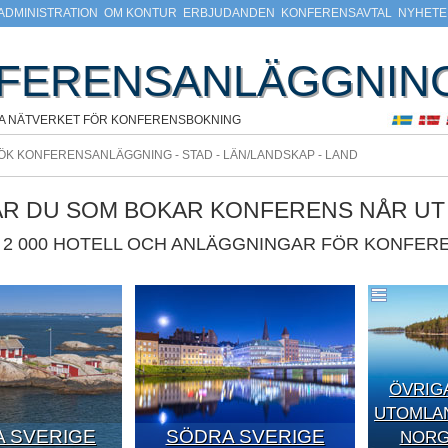
ADMINISTRATION
OM KONTUR
ERBJUDANDEN
KONFERENSAVTAL
NYHETE
FERENSANLÄGGNIN
A NÄTVERKET FÖR KONFERENSBOKNING
ÄR DU SOM BOKAR KONFERENS NÅR UT T
2 000 HOTELL OCH ANLÄGGNINGAR FÖR KONFERE
ÖVRIG
UTOMLAN
 SVERIGE
SÖDRA SVERIGE
NORGE