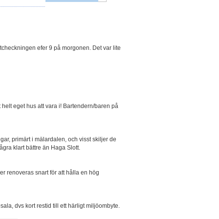
tcheckningen efer 9 på morgonen. Det var lite
t helt eget hus att vara i! Bartendern/baren på
, primärt i mälardalen, och visst skiljer de
ågra klart bättre än Haga Slott.
 renoveras snart för att hålla en hög
, dvs kort restid till ett härligt miljöombyte.