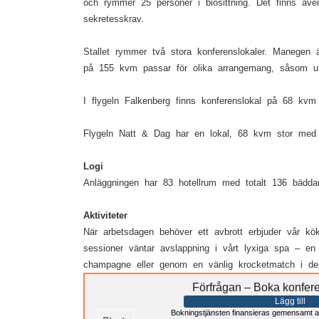
och rymmer 25 personer i biosittning. Det finns äve
sekretesskrav.
Stallet rymmer två stora konferenslokaler. Manegen 
på 155 kvm passar för olika arrangemang, såsom uts
I flygeln Falkenberg finns konferenslokal på 68 kvm 
Flygeln Natt & Dag har en lokal, 68 kvm stor med pl
Logi
Anläggningen har 83 hotellrum med totalt 136 bäddar
Aktiviteter
När arbetsdagen behöver ett avbrott erbjuder vår kö
sessioner väntar avslappning i vårt lyxiga spa – en
champagne eller genom en vänlig krocketmatch i de
Förfrågan – Boka konfer
Lägg till
Bokningstjänsten finansieras gemensamt a