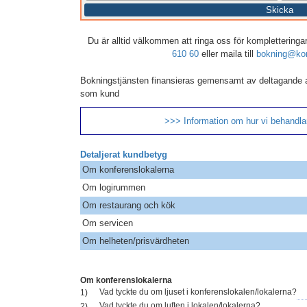
Skicka
Du är alltid välkommen att ringa oss för kompletteringar,
610 60
eller maila till
bokning@kon
Bokningstjänsten finansieras gemensamt av deltagande 
som kund
>>> Information om hur vi behandlar
Detaljerat kundbetyg
Om konferenslokalerna
Om logirummen
Om restaurang och kök
Om servicen
Om helheten/prisvärdheten
Om konferenslokalerna
Vad tyckte du om ljuset i konferenslokalen/lokalerna?
1)
Vad tyckte du om luften i lokalen/lokalerna?
2)