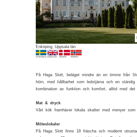
Previous
Enköping, Uppsala län
SVENSKA
ENGLISH
DANSK
NORSK
På Haga Slott, beläget mindre än en timme från Stoc
hörn, med hållbarhet som ledstjärna och en ständi
kombination av funktion och komfort, alltid med det
Mat & dryck
Vårt kök framhäver lokala skatter med menyer som s
Möteslokaler
På Haga Slott finns 18 fräscha och modernt utrustad