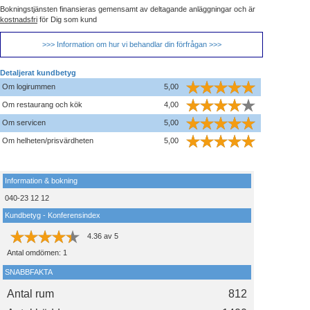
Bokningstjänsten finansieras gemensamt av deltagande anläggningar och är
kostnadsfri
för Dig som kund
>>> Information om hur vi behandlar din förfrågan >>>
Detaljerat kundbetyg
Om logirummen
5,00
Om restaurang och kök
4,00
Om servicen
5,00
Om helheten/prisvärdheten
5,00
Information & bokning
040-23 12 12
Kundbetyg - Konferensindex
4.36
av
5
Antal omdömen:
1
SNABBFAKTA
Antal rum
812