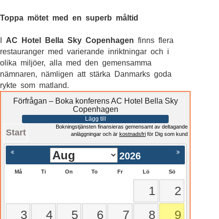
Toppa mötet med en superb måltid
I
AC Hotel Bella Sky Copenhagen
finns flera
restauranger med varierande inriktningar och i
olika miljöer, alla med den gemensamma
nämnaren, nämligen att stärka Danmarks goda
rykte som matland.
Förfrågan – Boka konferens AC Hotel Bella Sky
Copenhagen
Lägg till
Bokningstjänsten finansieras gemensamt av deltagande
Start
anläggningar och är
kostnadsfri
för Dig som kund
2026
Må
Ti
On
To
Fr
Lö
Sö
1
2
3
4
5
6
7
8
9