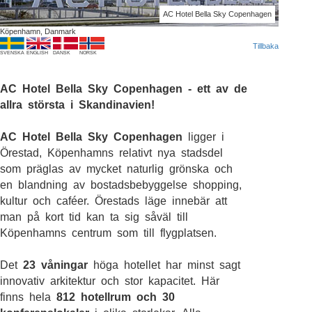
AC Hotel Bella Sky Copenhagen
Köpenhamn, Danmark
Tillbaka
SVENSKA
ENGLISH
DANSK
NORSK
AC Hotel Bella Sky Copenhagen - ett av de
allra största i Skandinavien!
AC Hotel Bella Sky Copenhagen
ligger i
Örestad, Köpenhamns relativt nya stadsdel
som präglas av mycket naturlig grönska och
en blandning av bostadsbebyggelse shopping,
kultur och caféer. Örestads läge innebär att
man på kort tid kan ta sig såväl till
Köpenhamns centrum som till flygplatsen.
Det
23 våningar
höga hotellet har minst sagt
innovativ arkitektur och stor kapacitet. Här
finns hela
812 hotellrum och 30