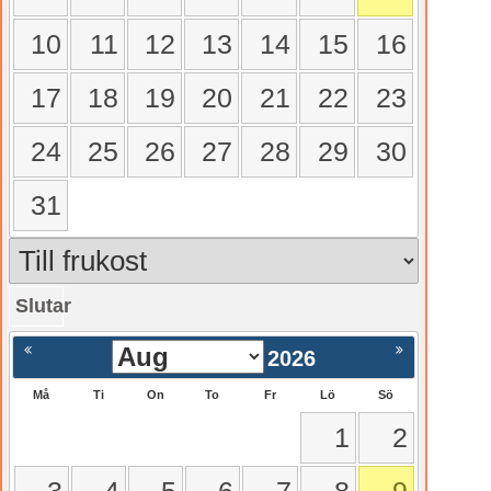
10
11
12
13
14
15
16
17
18
19
20
21
22
23
24
25
26
27
28
29
30
31
Slutar
gående
Nästa >
2026
Må
Ti
On
To
Fr
Lö
Sö
1
2