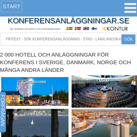
START
KONFERENSANLÄGGNINGAR.SE
DET NORDISKA NÄTVERKET FÖR KONFERENSBOKNING
SÖK
2 000 HOTELL OCH ANLÄGGNINGAR FÖR
KONFERENS I SVERIGE, DANMARK, NORGE OCH
MÅNGA ANDRA LÄNDER
OSLO
KÖPENHAMN
FÖRFRÅGAN
DANMARK
HELSINGFORS