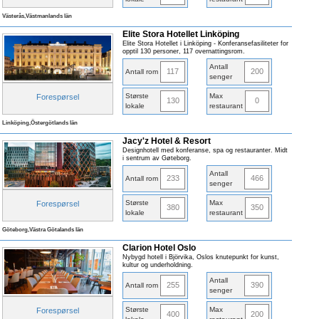
Västerås,Västmanlands län
Elite Stora Hotellet Linköping
Elite Stora Hotellet i Linköping - Konferansefasiliteter for
opptil 130 personer, 117 overnattingsrom.
Antall
117
200
Antall rom
senger
Største
Max
Forespørsel
130
0
lokale
restaurant
Linköping,Östergötlands län
Jacy'z Hotel & Resort
Designhotell med konferanse, spa og restauranter. Midt
i sentrum av Gøteborg.
Antall
233
466
Antall rom
senger
Største
Max
Forespørsel
380
350
lokale
restaurant
Göteborg,Västra Götalands län
Clarion Hotel Oslo
Nybygd hotell i Björvika, Oslos knutepunkt for kunst,
kultur og underholdning.
Antall
255
390
Antall rom
senger
Største
Max
Forespørsel
400
200