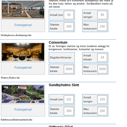
Ädelfors Hotell och Konferens skreddersyr ditt møte ut
fra dine krav, behov og ønsker. Smålandske møter på
sitt beste.
Antall
55
95
Antall rom
senger
Største
Max
Forespørsel
200
230
lokale
restaurant
Holsbybrunn,Jönköpings län
Conventum
Et av Sveriges største og mest moderne anlegg for
kongresser, konferanser, konserter og messer.
Antall
24
Dagskonferanse
lokaler
Største
Max
Forespørsel
3000
2500
lokale
restaurant
Örebro,Örebro län
Sundbyholms Slott
Antall
115
233
Antall rom
senger
Største
Max
Forespørsel
250
250
lokale
restaurant
Eskilstuna,Södermanlands län