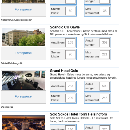
senger
Største
Max
Forespørsel
60
35
lokale
restaurant
Holsbybrunn,Jönköpings län
Scandic CH Gävle
Scandic CH - Konferanse i Gävle sentrum med plass til
186 personer i enkeltrom og 92 konferansedeltakere
Antall
185
302
Antall rom
senger
Største
Max
Forespørsel
90
221
lokale
restaurant
Gävle,Gävleborgs län
Grand Hotel Oslo
Grand Hotel - Oslos mest berømte, luksuriøse og
prestisjefylte hotell og Nobels fredsprisvinneres favoritt.
Antall
283
500
Antall rom
senger
Største
Max
Forespørsel
290
245
lokale
restaurant
Oslo,Norge
Solo Sokos Hotel Torni Helsingfors
Solo Sokos Hotel Torni i Helsinki - En restaurant, tre
barer, fire konferanserom.
Antall
150
270
Antall rom