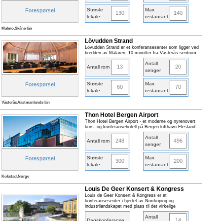
Største
Max
Forespørsel
130
140
lokale
restaurant
Malmö,Skåne län
Lövudden Strand
Lövudden Strand er et konferansesenter som ligger ved
bredden av Mälaren, 10 minutter fra Västerås sentrum.
Antall
13
20
Antall rom
senger
Største
Max
Forespørsel
60
70
lokale
restaurant
Västerås,Västmanlands län
Thon Hotel Bergen Airport
Thon Hotel Bergen Airport - et moderne og nyrenovert
kurs- og konferansehotell på Bergen lufthavn Flesland
Antall
248
496
Antall rom
senger
Største
Max
Forespørsel
300
200
lokale
restaurant
Kokstad,Norge
Louis De Geer Konsert & Kongress
Louis de Geer Konsert & Kongress er et
konferansesenter i hjertet av Norrköping og
industrilandskapet med plass til det virkelige
Antall
14
Dagskonferanse