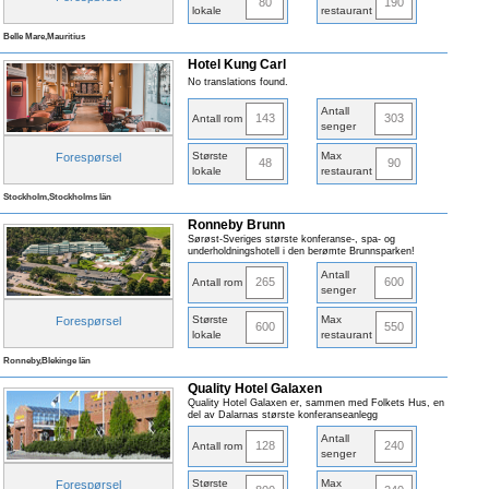
80
190
lokale
restaurant
Belle Mare,Mauritius
Hotel Kung Carl
No translations found.
Antall
143
303
Antall rom
senger
Største
Max
Forespørsel
48
90
lokale
restaurant
Stockholm,Stockholms län
Ronneby Brunn
Sørøst-Sveriges største konferanse-, spa- og
underholdningshotell i den berømte Brunnsparken!
Antall
265
600
Antall rom
senger
Største
Max
Forespørsel
600
550
lokale
restaurant
Ronneby,Blekinge län
Quality Hotel Galaxen
Quality Hotel Galaxen er, sammen med Folkets Hus, en
del av Dalarnas største konferanseanlegg
Antall
128
240
Antall rom
senger
Største
Max
Forespørsel