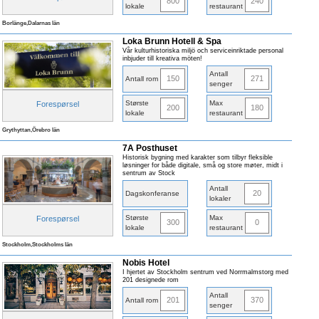
800
240
lokale
restaurant
Borlänge,Dalarnas län
Loka Brunn Hotell & Spa
Vår kulturhistoriska miljö och serviceinriktade personal
inbjuder till kreativa möten!
Antall
150
271
Antall rom
senger
Største
Max
Forespørsel
200
180
lokale
restaurant
Grythyttan,Örebro län
7A Posthuset
Historisk bygning med karakter som tilbyr fleksible
løsninger for både digitale, små og store møter, midt i
sentrum av Stock
Antall
20
Dagskonferanse
lokaler
Største
Max
Forespørsel
300
0
lokale
restaurant
Stockholm,Stockholms län
Nobis Hotel
I hjertet av Stockholm sentrum ved Norrmalmstorg med
201 designede rom
Antall
201
370
Antall rom
senger