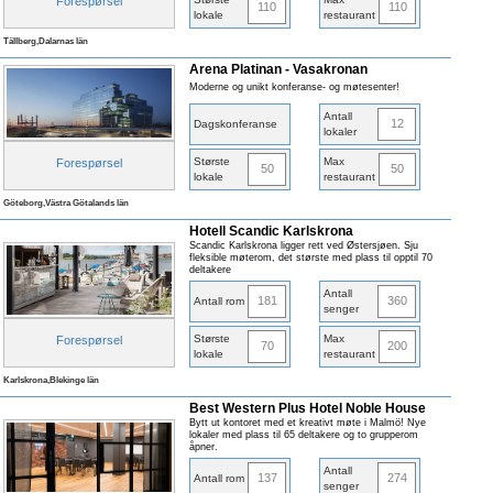
Forespørsel
110
110
lokale
restaurant
Tällberg,Dalarnas län
Arena Platinan - Vasakronan
Moderne og unikt konferanse- og møtesenter!
Antall
12
Dagskonferanse
lokaler
Største
Max
Forespørsel
50
50
lokale
restaurant
Göteborg,Västra Götalands län
Hotell Scandic Karlskrona
Scandic Karlskrona ligger rett ved Østersjøen. Sju
fleksible møterom, det største med plass til opptil 70
deltakere
Antall
181
360
Antall rom
senger
Største
Max
Forespørsel
70
200
lokale
restaurant
Karlskrona,Blekinge län
Best Western Plus Hotel Noble House
Bytt ut kontoret med et kreativt møte i Malmö! Nye
lokaler med plass til 65 deltakere og to grupperom
åpner.
Antall
137
274
Antall rom
senger