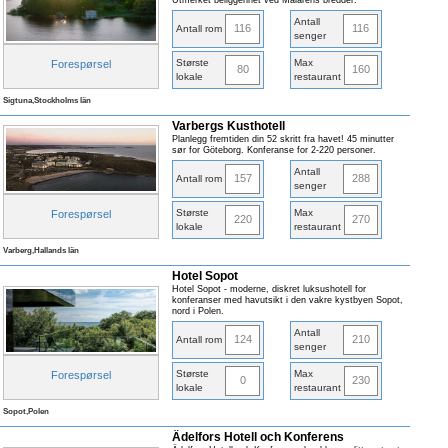
Utmerket beliggenhet ved Mälarens bredder.
Antall
116
116
Antall rom
senger
Største
Max
Forespørsel
80
160
lokale
restaurant
Sigtuna,Stockholms län
Varbergs Kusthotell
Planlegg fremtiden din 52 skritt fra havet! 45 minutter
sør for Göteborg. Konferanse for 2-220 personer.
Antall
157
288
Antall rom
senger
Største
Max
Forespørsel
220
270
lokale
restaurant
Varberg,Hallands län
Hotel Sopot
Hotel Sopot - moderne, diskret luksushotell for
konferanser med havutsikt i den vakre kystbyen Sopot,
nord i Polen.
Antall
124
210
Antall rom
senger
Største
Max
Forespørsel
0
230
lokale
restaurant
Sopot,Polen
Ädelfors Hotell och Konferens