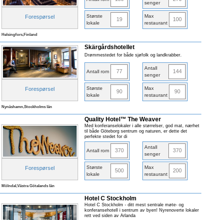
senger
Største
Max
Forespørsel
19
100
lokale
restaurant
Helsingfors,Finland
Skärgårdshotellet
Drømmestedet for både sjøfolk og landkrabber.
Antall
77
144
Antall rom
senger
Største
Max
Forespørsel
90
90
lokale
restaurant
Nynäshamn,Stockholms län
Quality Hotel™ The Weaver
Med konferanselokaler i alle størrelser, god mat, nærhet
til både Göteborg sentrum og naturen, er dette det
perfekte stedet for di
Antall
370
370
Antall rom
senger
Største
Max
Forespørsel
500
200
lokale
restaurant
Mölndal,Västra Götalands län
Hotel C Stockholm
Hotel C Stockholm - ditt mest sentrale møte- og
konferansehotell i sentrum av byen! Nyrenoverte lokaler
rett ved siden av Arlanda