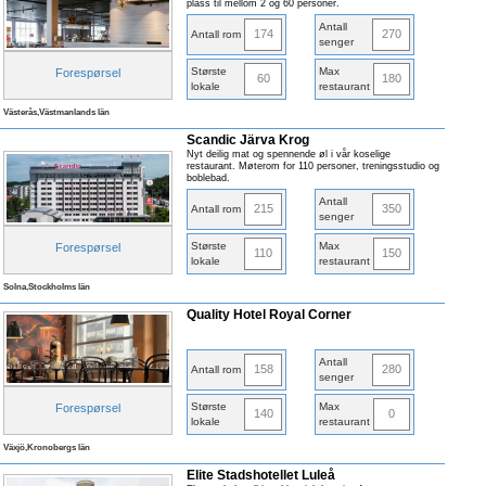
plass til mellom 2 og 60 personer.
Antall
174
270
Antall rom
senger
Største
Max
Forespørsel
60
180
lokale
restaurant
Västerås,Västmanlands län
Scandic Järva Krog
Nyt deilig mat og spennende øl i vår koselige
restaurant. Møterom for 110 personer, treningsstudio og
boblebad.
Antall
215
350
Antall rom
senger
Største
Max
Forespørsel
110
150
lokale
restaurant
Solna,Stockholms län
Quality Hotel Royal Corner
Antall
158
280
Antall rom
senger
Største
Max
Forespørsel
140
0
lokale
restaurant
Växjö,Kronobergs län
Elite Stadshotellet Luleå