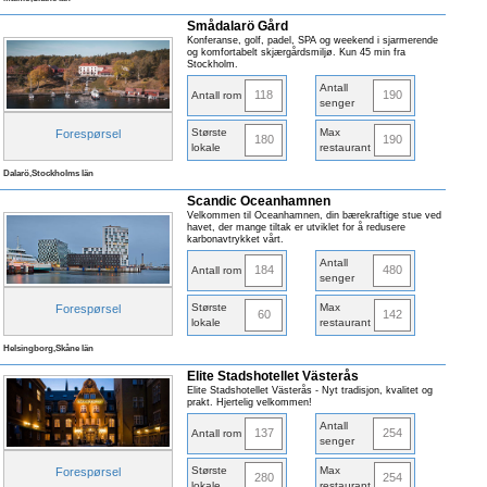
Smådalarö Gård
Konferanse, golf, padel, SPA og weekend i sjarmerende
og komfortabelt skjærgårdsmiljø. Kun 45 min fra
Stockholm.
Antall
118
190
Antall rom
senger
Største
Max
Forespørsel
180
190
lokale
restaurant
Dalarö,Stockholms län
Scandic Oceanhamnen
Velkommen til Oceanhamnen, din bærekraftige stue ved
havet, der mange tiltak er utviklet for å redusere
karbonavtrykket vårt.
Antall
184
480
Antall rom
senger
Største
Max
Forespørsel
60
142
lokale
restaurant
Helsingborg,Skåne län
Elite Stadshotellet Västerås
Elite Stadshotellet Västerås - Nyt tradisjon, kvalitet og
prakt. Hjertelig velkommen!
Antall
137
254
Antall rom
senger
Største
Max
Forespørsel
280
254
lokale
restaurant