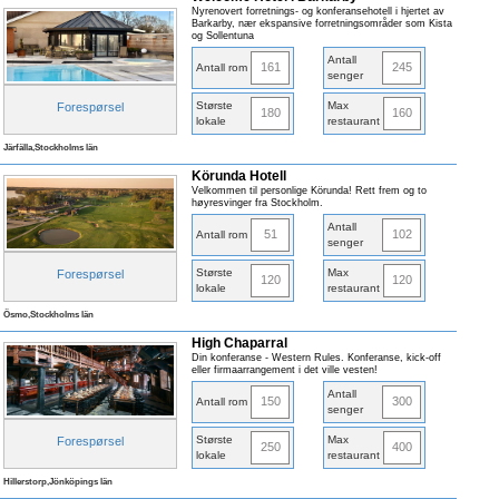
Nyrenovert forretnings- og konferansehotell i hjertet av
Barkarby, nær ekspansive forretningsområder som Kista
og Sollentuna
Antall
161
245
Antall rom
senger
Største
Max
Forespørsel
180
160
lokale
restaurant
Järfälla,Stockholms län
Körunda Hotell
Velkommen til personlige Körunda! Rett frem og to
høyresvinger fra Stockholm.
Antall
51
102
Antall rom
senger
Største
Max
Forespørsel
120
120
lokale
restaurant
Ösmo,Stockholms län
High Chaparral
Din konferanse - Western Rules. Konferanse, kick-off
eller firmaarrangement i det ville vesten!
Antall
150
300
Antall rom
senger
Største
Max
Forespørsel
250
400
lokale
restaurant
Hillerstorp,Jönköpings län