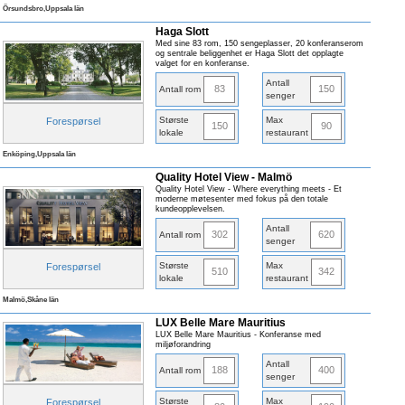
Örsundsbro,Uppsala län
Haga Slott
Med sine 83 rom, 150 sengeplasser, 20 konferanserom
og sentrale beliggenhet er Haga Slott det opplagte
valget for en konferanse.
Antall
83
150
Antall rom
senger
Største
Max
Forespørsel
150
90
lokale
restaurant
Enköping,Uppsala län
Quality Hotel View - Malmö
Quality Hotel View - Where everything meets - Et
moderne møtesenter med fokus på den totale
kundeopplevelsen.
Antall
302
620
Antall rom
senger
Største
Max
Forespørsel
510
342
lokale
restaurant
Malmö,Skåne län
LUX Belle Mare Mauritius
LUX Belle Mare Mauritius - Konferanse med
miljøforandring
Antall
188
400
Antall rom
senger
Største
Max
Forespørsel