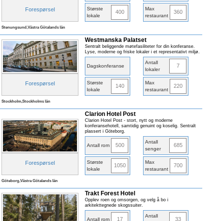
Største
Max
Forespørsel
400
360
lokale
restaurant
Stenungsund,Västra Götalands län
Westmanska Palatset
Sentralt beliggende møtefasiliteter for din konferanse.
Lyse, moderne og friske lokaler i et representativt miljø.
Antall
7
Dagskonferanse
lokaler
Største
Max
Forespørsel
140
220
lokale
restaurant
Stockholm,Stockholms län
Clarion Hotel Post
Clarion Hotel Post - stort, nytt og moderne
konferansehotell, samtidig genuint og koselig. Sentralt
plassert i Göteborg.
Antall
500
685
Antall rom
senger
Største
Max
Forespørsel
1050
700
lokale
restaurant
Göteborg,Västra Götalands län
Trakt Forest Hotel
Opplev roen og omsorgen, og velg å bo i
arkitekttegnede skogssuiter.
Antall
17
33
Antall rom