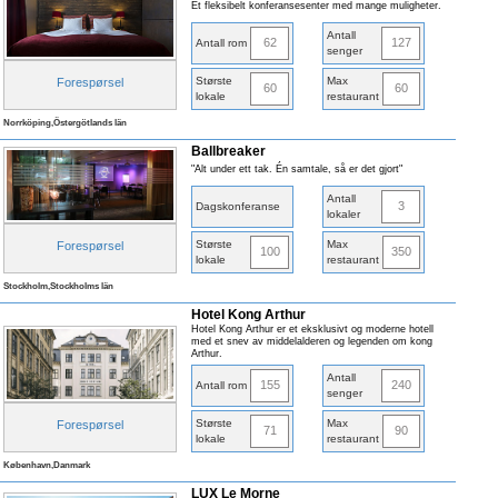
Et fleksibelt konferansesenter med mange muligheter.
Antall
62
127
Antall rom
senger
Største
Max
Forespørsel
60
60
lokale
restaurant
Norrköping,Östergötlands län
Ballbreaker
"Alt under ett tak. Én samtale, så er det gjort"
Antall
3
Dagskonferanse
lokaler
Største
Max
Forespørsel
100
350
lokale
restaurant
Stockholm,Stockholms län
Hotel Kong Arthur
Hotel Kong Arthur er et eksklusivt og moderne hotell
med et snev av middelalderen og legenden om kong
Arthur.
Antall
155
240
Antall rom
senger
Største
Max
Forespørsel
71
90
lokale
restaurant
København,Danmark
LUX Le Morne