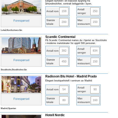
Elegant byhotell i en klassisk bygning fra
århundreskiftet, sentralt beliggende i byen.
Antall
159
250
Antall rom
senger
Største
Max
Forespørsel
200
150
lokale
restaurant
Luleå,Norrbottens län
Scandic Continental
På Scandic Continental møtes du i hjertet av Stockholm
i moderne møtelokaler for opptil 500 personer.
Antall
392
834
Antall rom
senger
Største
Max
Forespørsel
450
150
lokale
restaurant
Stockholm,Stockholms län
Radisson Blu Hotel - Madrid Prado
Elegant boutiquehotell i sentrum av Madrid
Antall
54
90
Antall rom
senger
Største
Max
Forespørsel
80
160
lokale
restaurant
Madrid,Spanien
Hotell Nordic