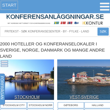
START
KONFERENSANLÄGGNINGAR.SE
DET NORDISKE NETTVERKET FOR KONFERANSEBOOKING
SØK
2000 HOTELLER OG KONFERANSELOKALER I
SVERIGE, NORGE, DANMARK OG MANGE ANDRE
LAND
FÖRFRÅGAN
STOCKHOLM
VEST-SVERIGE
STOCKHOLM CITY
STOCKHOLM NORR
GØTEBORG
HALLAND