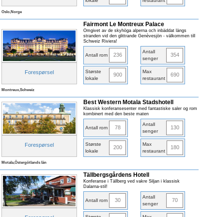
lokale
restaurant
Oslo,Norge
Fairmont Le Montreux Palace
Omgivet av de skyhöga alperna och inbäddat längs
stranden vid den glittrande Genèvesjön - välkommen till
Schweiz Riviera!
Antall
236
354
Antall rom
senger
Største
Max
Forespørsel
900
690
lokale
restaurant
Montreux,Schweiz
Best Western Motala Stadshotell
Klassisk konferansesenter med fantastiske saler og rom
kombinert med den beste maten
Antall
78
130
Antall rom
senger
Største
Max
Forespørsel
200
180
lokale
restaurant
Motala,Östergötlands län
Tällbergsgårdens Hotell
Konferanse i Tällberg ved vakre Siljan i klassisk
Dalarna-stil!
Antall
30
70
Antall rom
senger
Største
Max