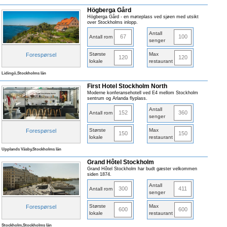
Högberga Gård
Högberga Gård - en møteplass ved sjøen med utsikt
over Stockholms inlopp.
Antall
67
100
Antall rom
senger
Største
Max
Forespørsel
120
120
lokale
restaurant
Lidingö,Stockholms län
First Hotel Stockholm North
Moderne konferansehotell ved E4 mellom Stockholm
sentrum og Arlanda flyplass.
Antall
152
360
Antall rom
senger
Største
Max
Forespørsel
150
150
lokale
restaurant
Upplands Väsby,Stockholms län
Grand Hôtel Stockholm
Grand Hôtel Stockholm har budt gæster velkommen
siden 1874.
Antall
300
411
Antall rom
senger
Største
Max
Forespørsel
600
600
lokale
restaurant
Stockholm,Stockholms län