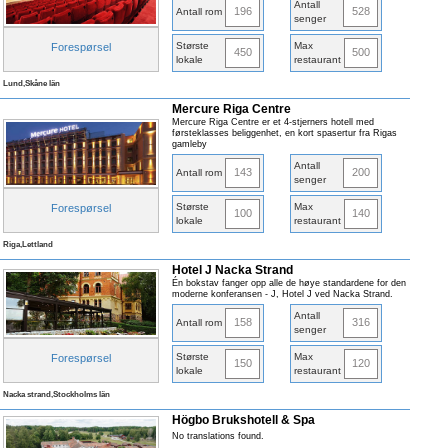
Antall
196
528
Antall rom
senger
Største
Max
Forespørsel
450
500
lokale
restaurant
Lund,Skåne län
Mercure Riga Centre
Mercure Riga Centre er et 4-stjerners hotell med
førsteklasses beliggenhet, en kort spasertur fra Rigas
gamleby
Antall
143
200
Antall rom
senger
Største
Max
Forespørsel
100
140
lokale
restaurant
Riga,Lettland
Hotel J Nacka Strand
Én bokstav fanger opp alle de høye standardene for den
moderne konferansen - J, Hotel J ved Nacka Strand.
Antall
158
316
Antall rom
senger
Største
Max
Forespørsel
150
120
lokale
restaurant
Nacka strand,Stockholms län
Högbo Brukshotell & Spa
No translations found.