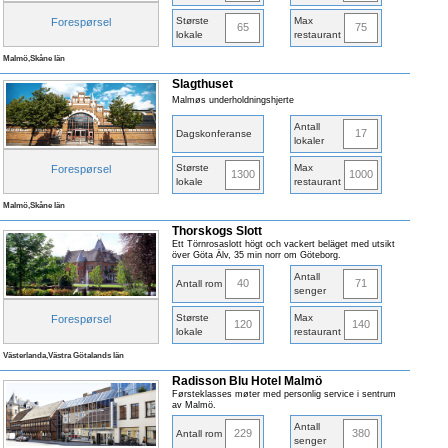
Største
Max
Forespørsel
65
75
lokale
restaurant
Malmö,Skåne län
Slagthuset
Malmøs underholdningshjerte
Antall
17
Dagskonferanse
lokaler
Største
Max
Forespørsel
1300
1000
lokale
restaurant
Malmö,Skåne län
Thorskogs Slott
Ett Törnrosaslott högt och vackert beläget med utsikt
över Göta Älv, 35 min norr om Göteborg.
Antall
40
71
Antall rom
senger
Største
Max
Forespørsel
120
140
lokale
restaurant
Västerlanda,Västra Götalands län
Radisson Blu Hotel Malmö
Førsteklasses møter med personlig service i sentrum
av Malmö.
Antall
229
380
Antall rom
senger