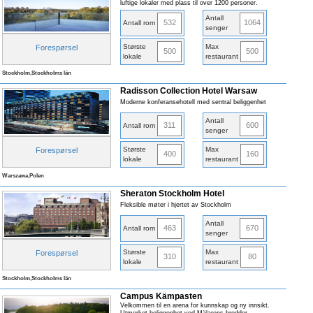
luftige lokaler med plass til over 1200 personer.
Antall
532
1064
Antall rom
senger
Største
Max
Forespørsel
500
500
lokale
restaurant
Stockholm,Stockholms län
Radisson Collection Hotel Warsaw
Moderne konferansehotell med sentral beliggenhet
Antall
311
600
Antall rom
senger
Største
Max
Forespørsel
400
160
lokale
restaurant
Warszawa,Polen
Sheraton Stockholm Hotel
Fleksible møter i hjertet av Stockholm
Antall
463
670
Antall rom
senger
Største
Max
Forespørsel
310
80
lokale
restaurant
Stockholm,Stockholms län
Campus Kämpasten
Velkommen til en arena for kunnskap og ny innsikt.