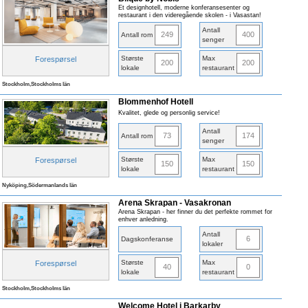
Et designhotell, moderne konferansesenter og
restaurant i den videregående skolen - i Vasastan!
Antall
249
400
Antall rom
senger
Største
Max
Forespørsel
200
200
lokale
restaurant
Stockholm,Stockholms län
Blommenhof Hotell
Kvalitet, glede og personlig service!
Antall
73
174
Antall rom
senger
Største
Max
Forespørsel
150
150
lokale
restaurant
Nyköping,Södermanlands län
Arena Skrapan - Vasakronan
Arena Skrapan - her finner du det perfekte rommet for
enhver anledning.
Antall
6
Dagskonferanse
lokaler
Største
Max
Forespørsel
40
0
lokale
restaurant
Stockholm,Stockholms län
Welcome Hotel i Barkarby