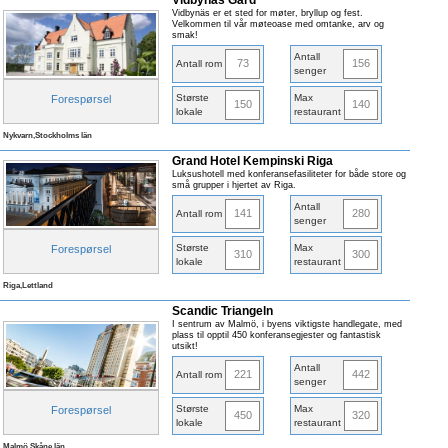
Vidbynäs Gård
Vidbynäs er et sted for møter, bryllup og fest.
Velkommen til vår møteoase med omtanke, arv og
smak!
Antall
73
156
Antall rom
senger
Største
Max
Forespørsel
150
140
lokale
restaurant
Nykvarn,Stockholms län
Grand Hotel Kempinski Riga
Luksushotell med konferansefasiliteter for både store og
små grupper i hjertet av Riga.
Antall
141
280
Antall rom
senger
Største
Max
Forespørsel
310
300
lokale
restaurant
Riga,Lettland
Scandic Triangeln
I sentrum av Malmö, i byens viktigste handlegate, med
plass til opptil 450 konferansegjester og fantastisk
utsikt!
Antall
221
442
Antall rom
senger
Største
Max
Forespørsel
450
320
lokale
restaurant
Malmö,Skåne län