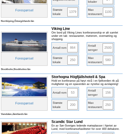
lokaler
Største
Max
Forespørsel
1379
1100
lokale
restaurant
Norrköping,Östergötlands län
Viking Line
Om bord på Viking Lines konferanseskip er alt samlet
under ett tak: restauranter, møterom, overnatting og
shopping.
Antall
864
2500
Antall rom
senger
Største
Max
Forespørsel
250
580
lokale
restaurant
Stockholm,Stockholms län
Storhogna Högfjällshotell & Spa
Hold en konferanse på høyt nivå i en fjellverden rik på
muligheter og en spaverden av nytelse og avslapning!
Antall
53
156
Antall rom
senger
Største
Max
Forespørsel
200
250
lokale
restaurant
Vemdalen,Jämtlands län
Scandic Star Lund
En av Sør-Sveriges ledende møteplasser i hjertet av
Lund, med konferansefasiliteter for over 400 deltakere.