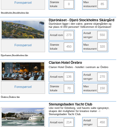
Største
Max
Forespørsel
0
85
lokale
restaurant
Stockholm,Stockholms län
Djurönäset - Djurö Stockholms Skärgård
Djurönäset ligger i den vakre, grønne skjærgården og
har plass til 450 personer! Velkommen til Djurönäset!
Antall
273
550
Antall rom
senger
Største
Max
Forespørsel
450
320
lokale
restaurant
Djurhamn,Stockholms län
Clarion Hotel Örebro
Clarion Hotel Örebro - hotellet i sentrum av Örebro
Antall
136
270
Antall rom
senger
Største
Max
Forespørsel
70
150
lokale
restaurant
Örebro,Örebro län
Stenungsbaden Yacht Club
Like nord for Göteborg, ved havets salte sjøsprøyt,
skapes det muligheter for kreative møter - i
Stenungsbaden Yacht Club.
Antall
214
450
Antall rom
senger