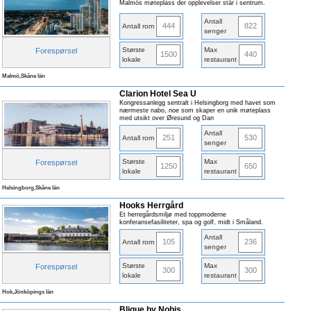
Malmös møteplass der opplevelser står i sentrum.
Antall
444
822
Antall rom
senger
Største
Max
Forespørsel
1500
440
lokale
restaurant
Malmö,Skåne län
Clarion Hotel Sea U
Kongressanlegg sentralt i Helsingborg med havet som
nærmeste nabo, noe som skaper en unik møteplass
med utsikt over Øresund og Dan
Antall
251
530
Antall rom
senger
Største
Max
Forespørsel
1250
650
lokale
restaurant
Helsingborg,Skåne län
Hooks Herrgård
Et herregårdsmiljø med toppmoderne
konferansefasiliteter, spa og golf, midt i Småland.
Antall
105
236
Antall rom
senger
Største
Max
Forespørsel
300
300
lokale
restaurant
Hok,Jönköpings län
Blique by Nobis