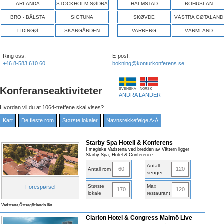
ARLANDA
STOCKHOLM SØDRA
HALMSTAD
BOHUSLÄN
BRO - BÅLSTA
SIGTUNA
SKØVDE
VÄSTRA GØTALAND
LIDINGØ
SKÄRGÅRDEN
VARBERG
VÄRMLAND
Ring oss:
E-post:
+46 8-583 610 60
bokning@konturkonferens.se
Konferanseaktiviteter
SVENSKA
NORSK
ANDRA LÄNDER
Hvordan vil du at 1064-treffene skal vises?
Kart
De fleste rom
Største lokaler
Navnsrekkefølge A-Å
Starby Spa Hotell & Konferens
I magiske Vadstena ved bredden av Vättern ligger
Starby Spa, Hotel & Conference.
Antall
60
120
Antall rom
senger
Største
Max
Forespørsel
170
120
lokale
restaurant
Vadstena,Östergötlands län
Clarion Hotel & Congress Malmö Live