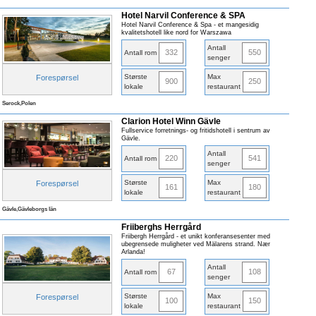
Hotel Narvil Conference & SPA
Hotel Narvil Conference & Spa - et mangesidig
kvalitetshotell like nord for Warszawa
Antall
332
550
Antall rom
senger
Største
Max
Forespørsel
900
250
lokale
restaurant
Serock,Polen
Clarion Hotel Winn Gävle
Fullservice forretnings- og fritidshotell i sentrum av
Gävle.
Antall
220
541
Antall rom
senger
Største
Max
Forespørsel
161
180
lokale
restaurant
Gävle,Gävleborgs län
Friiberghs Herrgård
Friibergh Herrgård - et unikt konferansesenter med
ubegrensede muligheter ved Mälarens strand. Nær
Arlanda!
Antall
67
108
Antall rom
senger
Største
Max
Forespørsel
100
150
lokale
restaurant