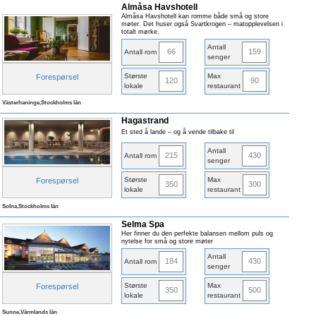
Almåsa Havshotell
Almåsa Havshotell kan romme både små og store
møter. Det huser også Svartkrogen – matopplevelsen i
totalt mørke.
Antall
66
159
Antall rom
senger
Største
Max
Forespørsel
120
90
lokale
restaurant
Västerhaninge,Stockholms län
Hagastrand
Et sted å lande – og å vende tilbake til
Antall
215
430
Antall rom
senger
Største
Max
Forespørsel
350
300
lokale
restaurant
Solna,Stockholms län
Selma Spa
Her finner du den perfekte balansen mellom puls og
nytelse for små og store møter
Antall
184
430
Antall rom
senger
Største
Max
Forespørsel
350
500
lokale
restaurant
Sunne,Värmlands län