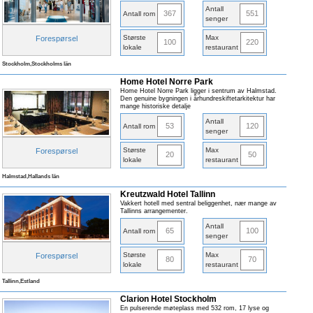
Antall
367
551
Antall rom
senger
Største
Max
Forespørsel
100
220
lokale
restaurant
Stockholm,Stockholms län
Home Hotel Norre Park
Home Hotel Norre Park ligger i sentrum av Halmstad.
Den genuine bygningen i århundreskiftetarkitektur har
mange historiske detalje
Antall
53
120
Antall rom
senger
Største
Max
Forespørsel
20
50
lokale
restaurant
Halmstad,Hallands län
Kreutzwald Hotel Tallinn
Vakkert hotell med sentral beliggenhet, nær mange av
Tallinns arrangementer.
Antall
65
100
Antall rom
senger
Største
Max
Forespørsel
80
70
lokale
restaurant
Tallinn,Estland
Clarion Hotel Stockholm
En pulserende møteplass med 532 rom, 17 lyse og