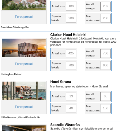
Antall
109
232
Antall rom
senger
Største
Max
Forespørsel
200
200
lokale
restaurant
Sandviken,Gävleborgs län
Clarion Hotel Helsinki
Clarion Hotel Helsinki i Jätkäsaari, Helsinki, kan være
vertskap for konferanser og kongresser for opptil 1000
personer
Antall
425
700
Antall rom
senger
Største
Max
Forespørsel
700
800
lokale
restaurant
Helsingfors,Finland
Hotel Strana
Møt havet, spaet og sjelefreden - Hotel Strana!
Antall
13
65
Antall rom
senger
Største
Max
Forespørsel
40
150
lokale
restaurant
Hälleviksstrand,Västra Götalands län
Scandic Västerås
Scandic Västerås tilbyr syv fleksible møterom med