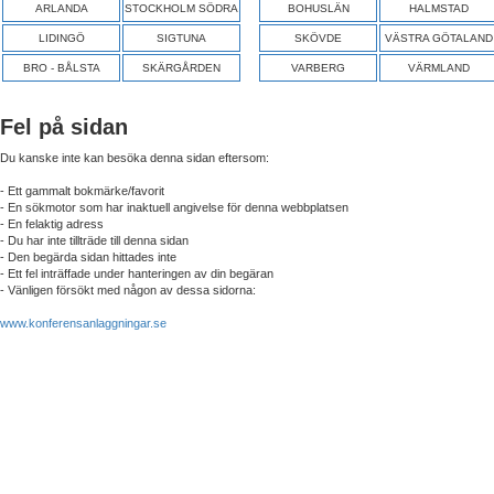
ARLANDA
STOCKHOLM SÖDRA
BOHUSLÄN
HALMSTAD
LIDINGÖ
SIGTUNA
SKÖVDE
VÄSTRA GÖTALAND
BRO - BÅLSTA
SKÄRGÅRDEN
VARBERG
VÄRMLAND
Fel på sidan
Du kanske inte kan besöka denna sidan eftersom:
- Ett gammalt bokmärke/favorit
- En sökmotor som har inaktuell angivelse för denna webbplatsen
- En felaktig adress
- Du har inte tillträde till denna sidan
- Den begärda sidan hittades inte
- Ett fel inträffade under hanteringen av din begäran
- Vänligen försökt med någon av dessa sidorna:
www.konferensanlaggningar.se