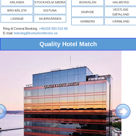
ARLANDA
STOCKHOLM SØDRA
BOHUSLÄN
HALMSTAD
VESTLIGE
BRO-BÅLSTA
SIGTUNA
SKØVDE
GØTALAND
LIDINGØ
SKÆRGÅRDEN
VARBERG
VÄRMLAND
Ring til Central Booking:
+46(0)8 583 610 60
E-mail:
bokning@konturkonferens.se
Quality Hotel Match
ous
Next