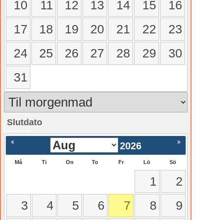
10
11
12
13
14
15
16
17
18
19
20
21
22
23
24
25
26
27
28
29
30
31
Slutdato
gående
Nästa >
2026
Må
Ti
On
To
Fr
Lö
Sö
1
2
3
4
5
6
7
8
9