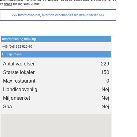
er
gratis
for dig som kunde.
>>> Information om, hvordan vi behandler din henvendelse >>>
Information og booking
+46 (0)8 583 610 60
Hurtige fakta
Antal værelser
229
Største lokaler
150
Max restaurant
0
Handicapvenlig
Nej
Miljømærket
Nej
Spa
Nej