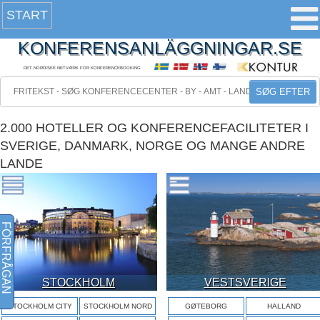
START
KONFERENSANLÄGGNINGAR.SE
DET NORDISKE NETVÆRK FOR KONFERENCEBOOKING
SØG EFTER
2.000 HOTELLER OG KONFERENCEFACILITETER I
SVERIGE, DANMARK, NORGE OG MANGE ANDRE
LANDE
FÖRFRÅGAN
STOCKHOLM
VESTSVERIGE
STOCKHOLM CITY
STOCKHOLM NORD
GØTEBORG
HALLAND