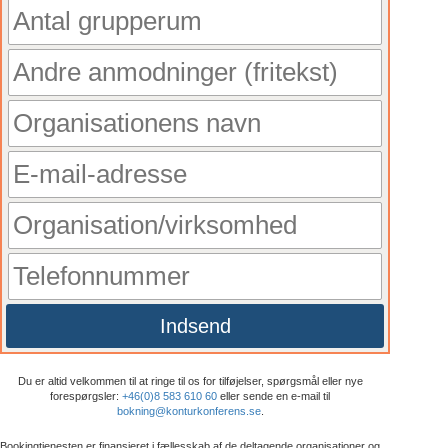
Indsend
Du er altid velkommen til at ringe til os for tilføjelser, spørgsmål eller nye
forespørgsler:
+46(0)8 583 610 60
eller sende en e-mail til
bokning@konturkonferens.se
.
Bookingtjenesten er finansieret i fællesskab af de deltagende organisationer og