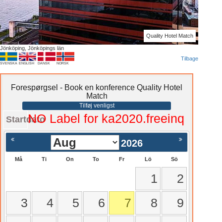
Quality Hotel Match
Jönköping, Jönköpings län
Tilbage
SVENSKA
ENGLISH
DANSK
NORSK
Forespørgsel - Book en konference Quality Hotel
Match
Tilføj venligst
NO Label for ka2020.freeinq
Startdato
2026
Må
Ti
On
To
Fr
Lö
Sö
1
2
3
4
5
6
7
8
9