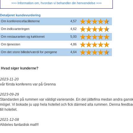
>>> Information om, hvordan vi behandler din henvendelse >>>
Detaljeret kundevurdering
Om konferencefaciliteterne
4,57
Om indkvarteringen
4,62
Om restauranten og køkkenet
5,00
Om tjenesten
4,86
Om det store billede/værdi for pengene
4,64
Hvad siger kunderne?
2023-11-20
vår första konferens var på Grenna
2023-09-29
Standarden på rummen var väldigt varierande. En del jättefina medan andra gans
mögel. Vi bokade ju upp hela hotellet och fick därmed alla rummen. Denna feedba
till hotellet.
2021-12-08
Alldeles fantastisk mat!!!