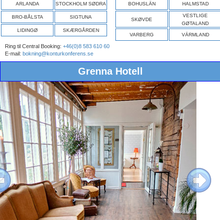
ARLANDA
STOCKHOLM SØDRA
BOHUSLÄN
HALMSTAD
VESTLIGE
BRO-BÅLSTA
SIGTUNA
SKØVDE
GØTALAND
LIDINGØ
SKÆRGÅRDEN
VARBERG
VÄRMLAND
Ring til Central Booking:
+46(0)8 583 610 60
E-mail:
bokning@konturkonferens.se
Grenna Hotell
ous
Next