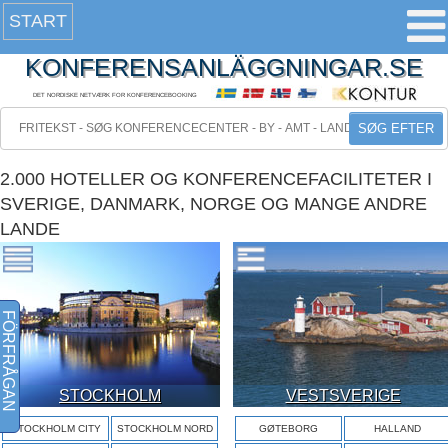
START
KONFERENSANLÄGGNINGAR.SE
DET NORDISKE NETVÆRK FOR KONFERENCEBOOKING
SØG EFTER
2.000 HOTELLER OG KONFERENCEFACILITETER I
SVERIGE, DANMARK, NORGE OG MANGE ANDRE
LANDE
FÖRFRÅGAN
STOCKHOLM
VESTSVERIGE
STOCKHOLM CITY
STOCKHOLM NORD
GØTEBORG
HALLAND