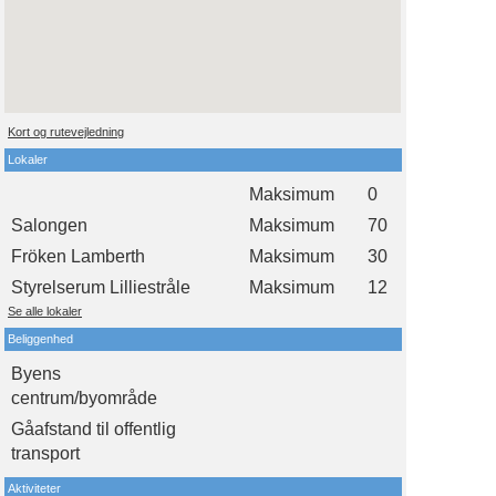
Kort og rutevejledning
Lokaler
Maksimum
0
Salongen
Maksimum
70
Fröken Lamberth
Maksimum
30
Styrelserum Lilliestråle
Maksimum
12
Se alle lokaler
Beliggenhed
Byens
centrum/byområde
Gåafstand til offentlig
transport
Aktiviteter