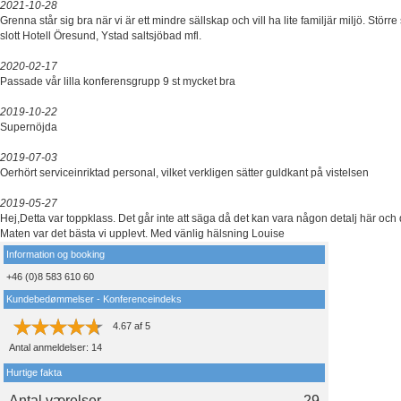
2021-10-28
Grenna står sig bra när vi är ett mindre sällskap och vill ha lite familjär miljö. Störr
slott Hotell Öresund, Ystad saltsjöbad mfl.
2020-02-17
Passade vår lilla konferensgrupp 9 st mycket bra
2019-10-22
Supernöjda
2019-07-03
Oerhört serviceinriktad personal, vilket verkligen sätter guldkant på vistelsen
2019-05-27
Hej,Detta var toppklass. Det går inte att säga då det kan vara någon detalj här och 
Maten var det bästa vi upplevt. Med vänlig hälsning Louise
Information og booking
+46 (0)8 583 610 60
Kundebedømmelser - Konferenceindeks
4.67
af
5
Antal anmeldelser:
14
Hurtige fakta
Antal værelser
29