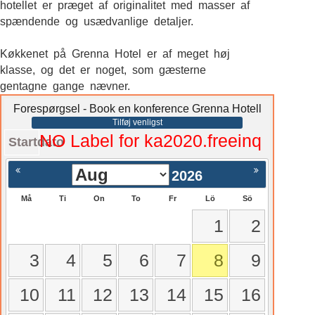
hotellet er præget af originalitet med masser af
spændende og usædvanlige detaljer.
Køkkenet på Grenna Hotel er af meget høj
klasse, og det er noget, som gæsterne
gentagne gange nævner.
Forespørgsel - Book en konference Grenna Hotell
Tilføj venligst
NO Label for ka2020.freeinq
Startdato
2026
Må
Ti
On
To
Fr
Lö
Sö
1
2
3
4
5
6
7
8
9
10
11
12
13
14
15
16