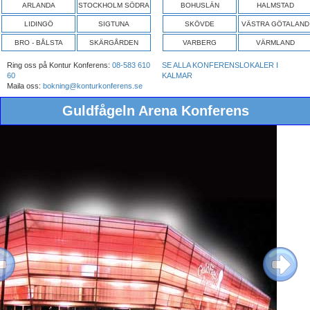
ARLANDA
STOCKHOLM SÖDRA
BOHUSLÄN
HALMSTAD
LIDINGÖ
SIGTUNA
SKÖVDE
VÄSTRA GÖTALAND
BRO - BÅLSTA
SKÄRGÅRDEN
VARBERG
VÄRMLAND
Ring oss på Kontur Konferens:
08-583 610
SE ALLA KONFERENSLOKALER I
60
KALMAR
Maila oss:
bokning@konturkonferens.se
Guldfågeln Arena Konferens
ous
Next