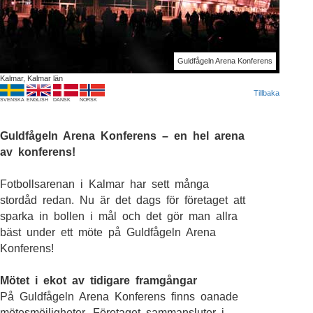
Guldfågeln Arena Konferens
Kalmar, Kalmar län
Tillbaka
SVENSKA
ENGLISH
DANSK
NORSK
Guldfågeln Arena Konferens – en hel arena
av konferens!
Fotbollsarenan i Kalmar har sett många
stordåd redan. Nu är det dags för företaget att
sparka in bollen i mål och det gör man allra
bäst under ett möte på Guldfågeln Arena
Konferens!
Mötet i ekot av tidigare framgångar
På Guldfågeln Arena Konferens finns oanade
mötesmöjligheter. Företaget sammansluter i