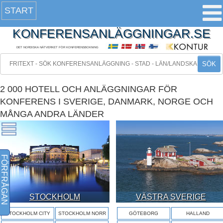
START
KONFERENSANLÄGGNINGAR.SE
DET NORDISKA NÄTVERKET FÖR KONFERENSBOKNING
SÖK
2 000 HOTELL OCH ANLÄGGNINGAR FÖR
KONFERENS I SVERIGE, DANMARK, NORGE OCH
MÅNGA ANDRA LÄNDER
FÖRFRÅGAN
STOCKHOLM
VÄSTRA SVERIGE
STOCKHOLM CITY
STOCKHOLM NORR
GÖTEBORG
HALLAND