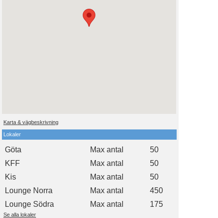
Karta & vägbeskrivning
Lokaler
Göta
Max antal
50
KFF
Max antal
50
Kis
Max antal
50
Lounge Norra
Max antal
450
Lounge Södra
Max antal
175
Se alla lokaler