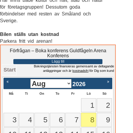
Här finns både kultur och hav, stad och natur
för företagsgruppen! Dessutom goda
förbindelser med resten av Småland och
Sverige.
Bilen ställs utan kostnad
Parkera fritt vid arenan!
Förfrågan – Boka konferens Guldfågeln Arena
Konferens
Lägg till
Bokningstjänsten finansieras gemensamt av deltagande
Start
anläggningar och är
kostnadsfri
för Dig som kund
2026
Må
Ti
On
To
Fr
Lö
Sö
1
2
3
4
5
6
7
8
9