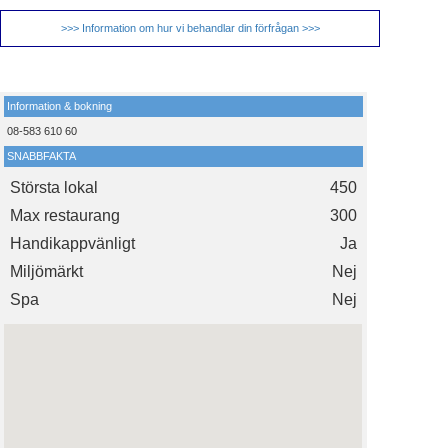
>>> Information om hur vi behandlar din förfrågan >>>
Information & bokning
08-583 610 60
SNABBFAKTA
Största lokal
450
Max restaurang
300
Handikappvänligt
Ja
Miljömärkt
Nej
Spa
Nej