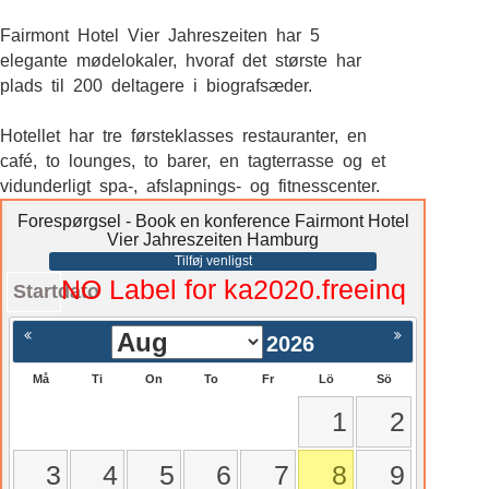
Fairmont Hotel Vier Jahreszeiten har 5
elegante mødelokaler, hvoraf det største har
plads til 200 deltagere i biografsæder.
Hotellet har tre førsteklasses restauranter, en
café, to lounges, to barer, en tagterrasse og et
vidunderligt spa-, afslapnings- og fitnesscenter.
Forespørgsel - Book en konference Fairmont Hotel
Vier Jahreszeiten Hamburg
Tilføj venligst
NO Label for ka2020.freeinq
Startdato
2026
Må
Ti
On
To
Fr
Lö
Sö
1
2
3
4
5
6
7
8
9