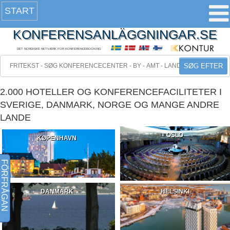
START
KONFERENSANLÄGGNINGAR.SE
DET NORDISKE NETVÆRK FOR KONFERENCEBOOKING
SØG EFTER
2.000 HOTELLER OG KONFERENCEFACILITETER I
SVERIGE, DANMARK, NORGE OG MANGE ANDRE
LANDE
OSLO
KØPENHAVN
FÖRFRÅGAN
DANMARK
HELSINKI