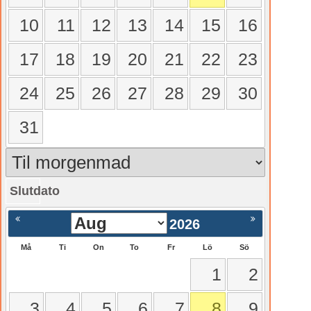
10
11
12
13
14
15
16
17
18
19
20
21
22
23
24
25
26
27
28
29
30
31
Slutdato
gående
Nästa >
2026
Må
Ti
On
To
Fr
Lö
Sö
1
2
3
4
5
6
7
8
9