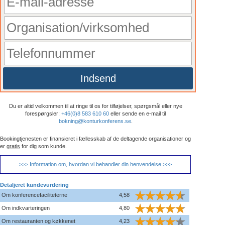
Indsend
Du er altid velkommen til at ringe til os for tilføjelser, spørgsmål eller nye
forespørgsler:
+46(0)8 583 610 60
eller sende en e-mail til
bokning@konturkonferens.se
.
Bookingtjenesten er finansieret i fællesskab af de deltagende organisationer og
er
gratis
for dig som kunde.
>>> Information om, hvordan vi behandler din henvendelse >>>
Detaljeret kundevurdering
Om konferencefaciliteterne
4,58
Om indkvarteringen
4,80
Om restauranten og køkkenet
4,23