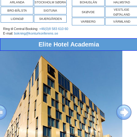
ARLANDA
STOCKHOLM SØDRA
BOHUSLÄN
HALMSTAD
VESTLIGE
BRO-BÅLSTA
SIGTUNA
SKØVDE
GØTALAND
LIDINGØ
SKÆRGÅRDEN
VARBERG
VÄRMLAND
Ring til Central Booking:
+46(0)8 583 610 60
E-mail:
bokning@konturkonferens.se
Elite Hotel Academia
ous
Next