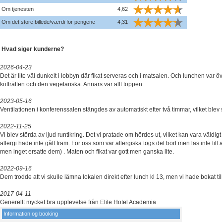
Om tjenesten
4,62
Om det store billede/værdi for pengene
4,31
Hvad siger kunderne?
2026-04-23
Det är lite väl dunkelt i lobbyn där fikat serveras och i matsalen. Och lunchen var öv
kötträtten och den vegetariska. Annars var allt toppen.
2023-05-16
Ventilationen i konferenssalen stängdes av automatiskt efter två timmar, vilket blev
2022-11-25
Vi blev störda av ljud runtikring. Det vi pratade om hördes ut, vilket kan vara väldig
allergi hade inte gått fram. För oss som var allergiska togs det bort men las inte till 
men inget ersatte dem) . Maten och fikat var gott men ganska lite.
2022-09-16
Dem trodde att vi skulle lämna lokalen direkt efter lunch kl 13, men vi hade bokat till
2017-04-11
Generellt mycket bra upplevelse från Elite Hotel Academia
Information og booking