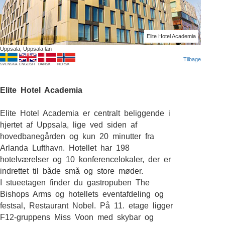
Elite Hotel Academia
Uppsala, Uppsala län
Tilbage
SVENSKA
ENGLISH
DANSK
NORSK
Elite Hotel Academia
Elite Hotel Academia er centralt beliggende i
hjertet af Uppsala, lige ved siden af
hovedbanegården og kun 20 minutter fra
Arlanda Lufthavn. Hotellet har 198
hotelværelser og 10 konferencelokaler, der er
indrettet til både små og store møder.
I stueetagen finder du gastropuben The
Bishops Arms og hotellets eventafdeling og
festsal, Restaurant Nobel. På 11. etage ligger
F12-gruppens Miss Voon med skybar og