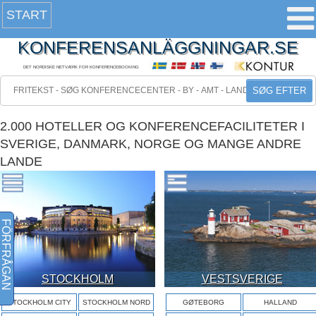
START
KONFERENSANLÄGGNINGAR.SE
DET NORDISKE NETVÆRK FOR KONFERENCEBOOKING
SØG EFTER
2.000 HOTELLER OG KONFERENCEFACILITETER I
SVERIGE, DANMARK, NORGE OG MANGE ANDRE
LANDE
FÖRFRÅGAN
STOCKHOLM
VESTSVERIGE
STOCKHOLM CITY
STOCKHOLM NORD
GØTEBORG
HALLAND