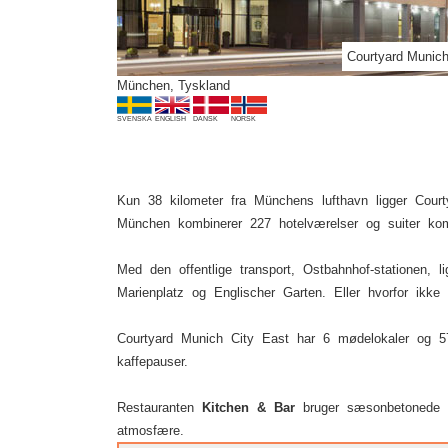
Courtyard Munich
München, Tyskland
SVENSKA
ENGLISH
DANSK
NORSK
Kun 38 kilometer fra Münchens lufthavn ligger Court
München kombinerer 227 hotelværelser og suiter komfo
Med den offentlige transport, Ostbahnhof-stationen,
Marienplatz og Englischer Garten. Eller hvorfor ikk
Courtyard Munich City East har 6 mødelokaler og 57
kaffepauser.
Restauranten
Kitchen & Bar
bruger sæsonbetonede og
atmosfære.