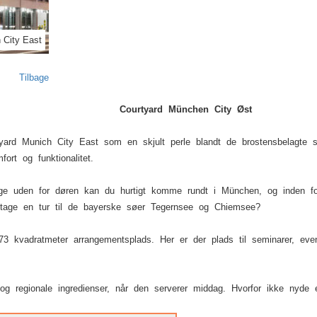
 City East
Tilbage
Courtyard München City Øst
yard Munich City East som en skjult perle blandt de brostensbelagte st
rt og funktionalitet.
 lige uden for døren kan du hurtigt komme rundt i München, og inden fo
e tage en tur til de bayerske søer Tegernsee og Chiemsee?
3 kvadratmeter arrangementsplads. Her er der plads til seminarer, eve
 regionale ingredienser, når den serverer middag. Hvorfor ikke nyde 