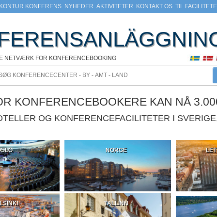
KONTUR KONFERENS
NYHEDER
AKTIVITETER
KONTAKT OS
TIL FACILITET
FERENSANLÄGGNIN
KE NETVÆRK FOR KONFERENCEBOOKING
VOR KONFERENCEBOOKERE KAN NÅ 3.00
HOTELLER OG KONFERENCEFACILITETER I SVERIG
OSLO
NORGE
LET
LSINKI
TALLINN