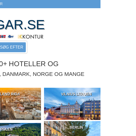
ER
GAR.SE
SØG EFTER
0+ HOTELLER OG
E, DANMARK, NORGE OG MANGE
LAND RIGA
VILNIUS LITAUEN
BERLIN
POLEN