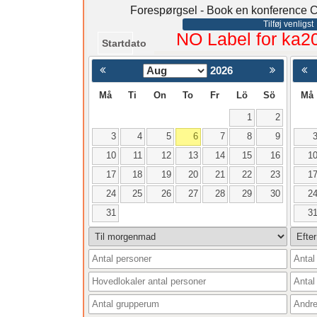
Forespørgsel - Book en konference C
Tilføj venligst
NO Label for ka2
Startdato
2026
< Föregående
Må
Ti
On
To
Fr
Lö
Sö
Må
1
2
3
4
5
6
7
8
9
10
11
12
13
14
15
16
1
17
18
19
20
21
22
23
1
24
25
26
27
28
29
30
2
31
3