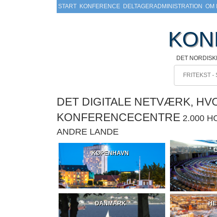
START
KONFERENCE
DELTAGERADMINISTRATION
OM 
KON
DET NORDIS
DET DIGITALE NETVÆRK, H
KONFERENCECENTRE
2.000 
ANDRE LANDE
KØPENHAVN
DANMARK
HE