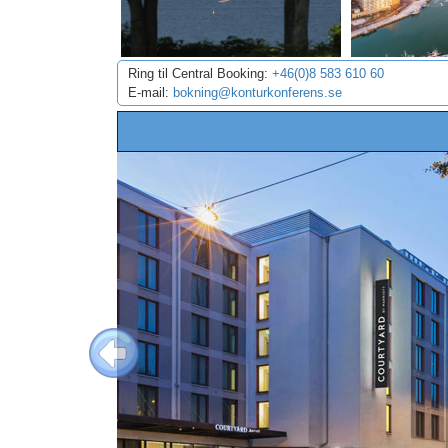
Ring til Central Booking:
+46(0)8 583 610 60
E-mail:
bokning@konturkonferens.se
Previous