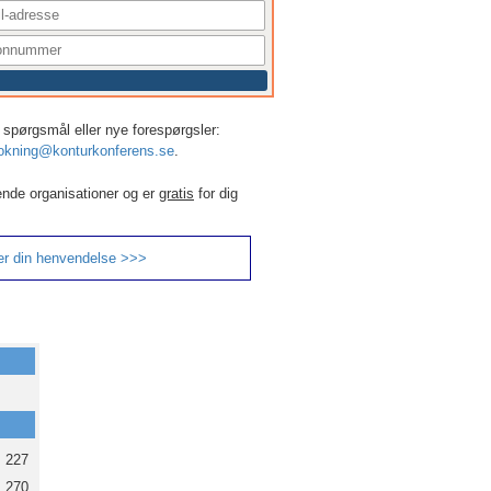
er, spørgsmål eller nye forespørgsler:
okning@konturkonferens.se
.
ende organisationer og er
gratis
for dig
er din henvendelse >>>
227
270