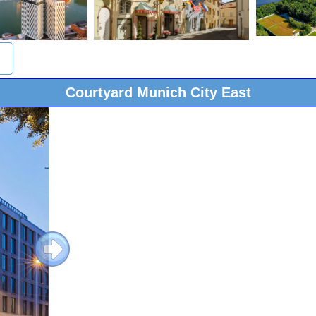
Courtyard Munich City East
Next