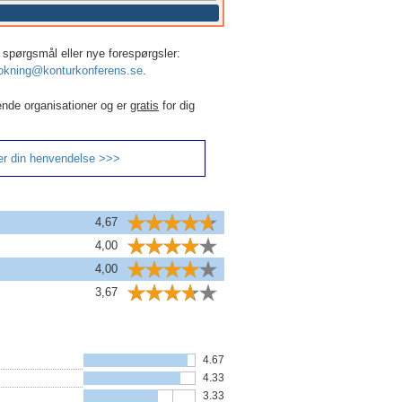
er, spørgsmål eller nye forespørgsler:
okning@konturkonferens.se
.
ende organisationer og er
gratis
for dig
er din henvendelse >>>
4,67
4,00
4,00
3,67
4.67
4.33
3.33