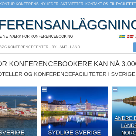
KONTUR KONFERENS
NYHEDER
AKTIVITETER
KONTAKT OS
TIL FACILITET
FERENSANLÄGGNIN
KE NETVÆRK FOR KONFERENCEBOOKING
VOR KONFERENCEBOOKERE KAN NÅ 3.00
HOTELLER OG KONFERENCEFACILITETER I SVERIG
ANDRE 
LAND
SVERIGE
SYDLIGE SVERIGE
NORGE