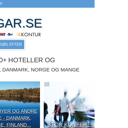
ER
GAR.SE
SØG EFTER
0+ HOTELLER OG
E, DANMARK, NORGE OG MANGE
BYER OG ANDRE
E - DANMARK,
STOR KONFERENCE
, FINLAND...