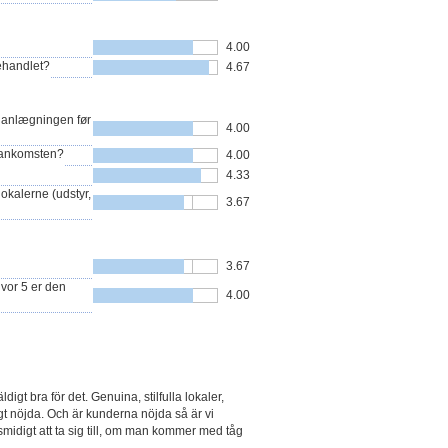
4.00
behandlet?
4.67
lanlægningen før
4.00
 ankomsten?
4.00
4.33
okalerne (udstyr,
3.67
3.67
hvor 5 er den
4.00
igt bra för det. Genuina, stilfulla lokaler,
t nöjda. Och är kunderna nöjda så är vi
 smidigt att ta sig till, om man kommer med tåg