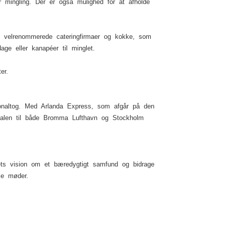
ler mingling. Der er også mulighed for at afholde
d velrenommerede cateringfirmaer og kokke, som
e eller kanapéer til minglet.
er.
ionaltog. Med Arlanda Express, som afgår på den
inalen til både Bromma Lufthavn og Stockholm
kets vision om et bæredygtigt samfund og bidrage
lle møder.