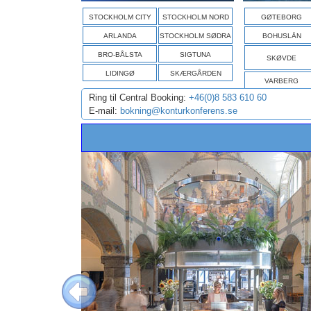
STOCKHOLM CITY
STOCKHOLM NORD
GØTEBORG
ARLANDA
STOCKHOLM SØDRA
BOHUSLÄN
BRO-BÅLSTA
SIGTUNA
SKØVDE
LIDINGØ
SKÆRGÅRDEN
VARBERG
Ring til Central Booking:
+46(0)8 583 610 60
E-mail:
bokning@konturkonferens.se