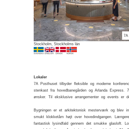
Previous
Biblioteket
7A
Stockholm, Stockholms län
SVENSKA
ENGLISH
DANSK
NORSK
Lokaler
7A Posthuset tilbyder fleksible og moderne konferen
stenkast fra hovedbanegården og Arlanda Express. 7A
ønsker. Til eksklusive arrangementer og events er d
Bygningen er et arkitektonisk mesterværk og blev in
smukt klokketårn højt over hovedindgangen. Længere
fantastisk lysindfald gennem det smukke glasloft. Lo