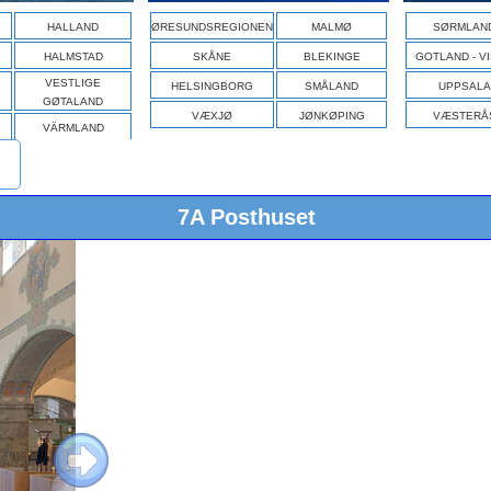
HALLAND
ØRESUNDSREGIONEN
MALMØ
SØRMLAN
HALMSTAD
SKÅNE
BLEKINGE
GOTLAND - V
VESTLIGE
HELSINGBORG
SMÅLAND
UPPSALA
GØTALAND
VÆXJØ
JØNKØPING
VÆSTERÅ
VÄRMLAND
7A Posthuset