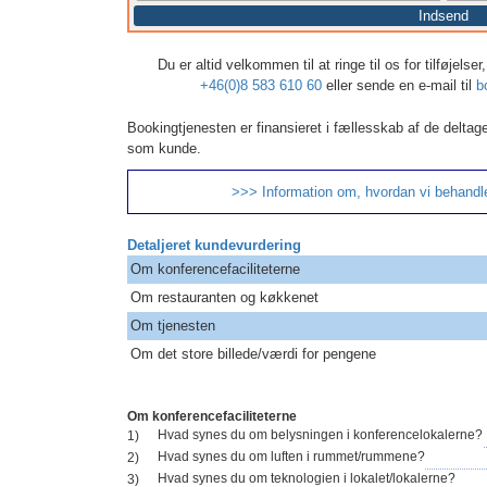
Indsend
Du er altid velkommen til at ringe til os for tilføjels
+46(0)8 583 610 60
eller sende en e-mail til
b
Bookingtjenesten er finansieret i fællesskab af de deltag
som kunde.
>>> Information om, hvordan vi behandl
Detaljeret kundevurdering
Om konferencefaciliteterne
Om restauranten og køkkenet
Om tjenesten
Om det store billede/værdi for pengene
Om konferencefaciliteterne
Hvad synes du om belysningen i konferencelokalerne?
1)
Hvad synes du om luften i rummet/rummene?
2)
Hvad synes du om teknologien i lokalet/lokalerne?
3)