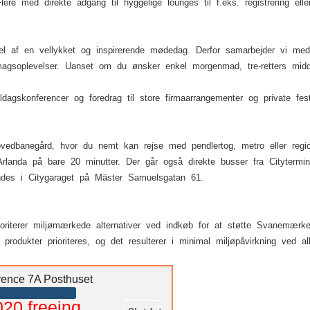
lere med direkte adgang til hyggelige lounges til f.eks. registrering el
el af en vellykket og inspirerende mødedag. Derfor samarbejder vi me
gsoplevelser. Uanset om du ønsker enkel morgenmad, tre-retters middag
ldagskonferencer og foredrag til store firmaarrangementer og private fest
vedbanegård, hvor du nemt kan rejse med pendlertog, metro eller reg
landa på bare 20 minutter. Der går også direkte busser fra Cityterm
indes i Citygaraget på Mäster Samuelsgatan 61.
ioriterer miljømærkede alternativer ved indkøb for at støtte Svanemær
 produkter prioriteres, og det resulterer i minimal miljøpåvirkning ved a
rence 7A Posthuset
020.freeinq