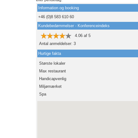
eller pendeltåg.
Information og booking
+46 (0)8 583 610 60
Kundebedømmelser - Konferenceindeks
4.06
af
5
Antal anmeldelser:
3
Hurtige fakta
Største lokaler
Max restaurant
Handicapvenlig
Miljømærket
Spa