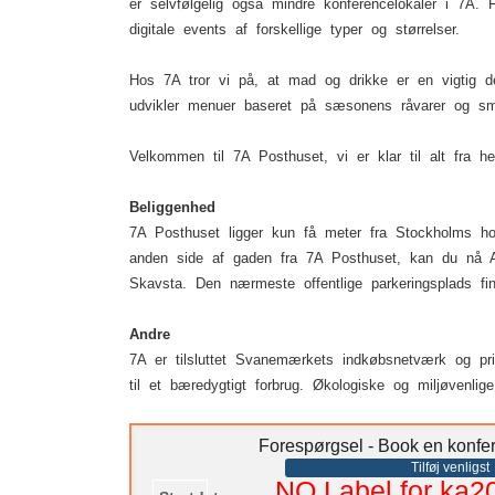
er selvfølgelig også mindre konferencelokaler i 7A. F
digitale events af forskellige typer og størrelser.
Hos 7A tror vi på, at mad og drikke er en vigtig d
udvikler menuer baseret på sæsonens råvarer og sma
Velkommen til 7A Posthuset, vi er klar til alt fra he
Beliggenhed
7A Posthuset ligger kun få meter fra Stockholms ho
anden side af gaden fra 7A Posthuset, kan du nå Ar
Skavsta. Den nærmeste offentlige parkeringsplads f
Andre
7A er tilsluttet Svanemærkets indkøbsnetværk og pr
til et bæredygtigt forbrug. Økologiske og miljøvenlige
Forespørgsel - Book en konfe
Tilføj venligst
NO Label for ka2