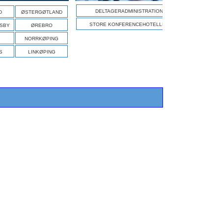
DELTAGERADMINISTRATION
D
ØSTERGØTLAND
STORE KONFERENCEHOTELLER
ISBY
ØREBRO
NORRKØPING
S
LINKØPING