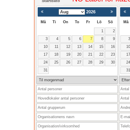
Startdato
2026
< Föregående
Må
Ti
On
To
Fr
Lö
Sö
Må
1
2
3
4
5
6
7
8
9
10
11
12
13
14
15
16
1
17
18
19
20
21
22
23
1
24
25
26
27
28
29
30
2
31
3