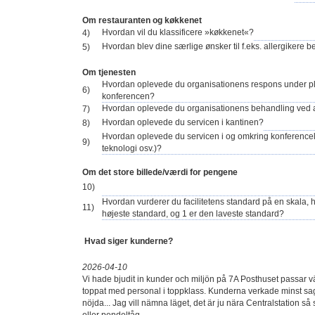
Om restauranten og køkkenet
Hvordan vil du klassificere »køkkenet«?
4)
Hvordan blev dine særlige ønsker til f.eks. allergikere 
5)
Om tjenesten
Hvordan oplevede du organisationens respons under p
6)
konferencen?
Hvordan oplevede du organisationens behandling ved
7)
Hvordan oplevede du servicen i kantinen?
8)
Hvordan oplevede du servicen i og omkring konferencel
9)
teknologi osv.)?
Om det store billede/værdi for pengene
10)
Hvordan vurderer du facilitetens standard på en skala, 
11)
højeste standard, og 1 er den laveste standard?
Hvad siger kunderne?
2026-04-10
Vi hade bjudit in kunder och miljön på 7A Posthuset passar väld
toppat med personal i toppklass. Kunderna verkade minst sag
nöjda... Jag vill nämna läget, det är ju nära Centralstation så