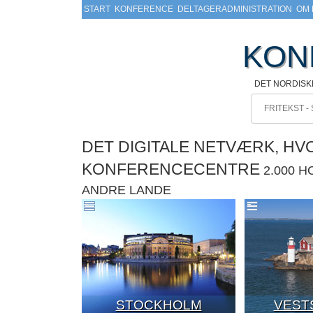
START
KONFERENCE
DELTAGERADMINISTRATION
OM 
KON
DET NORDIS
DET DIGITALE NETVÆRK, H
KONFERENCECENTRE
2.000 
ANDRE LANDE
STOCKHOLM
VEST