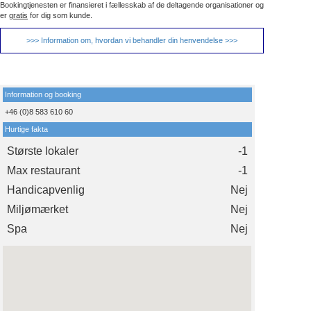
Bookingtjenesten er finansieret i fællesskab af de deltagende organisationer og
er
gratis
for dig som kunde.
>>> Information om, hvordan vi behandler din henvendelse >>>
Information og booking
+46 (0)8 583 610 60
Hurtige fakta
Største lokaler
-1
Max restaurant
-1
Handicapvenlig
Nej
Miljømærket
Nej
Spa
Nej