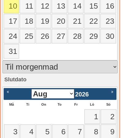
10
11
12
13
14
15
16
17
18
19
20
21
22
23
24
25
26
27
28
29
30
31
Slutdato
gående
Nästa >
2026
Må
Ti
On
To
Fr
Lö
Sö
1
2
3
4
5
6
7
8
9