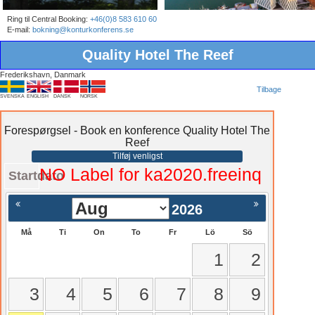
Ring til Central Booking:
+46(0)8 583 610 60
E-mail:
bokning@konturkonferens.se
Quality Hotel The Reef
Frederikshavn, Danmark
Tilbage
SVENSKA
ENGLISH
DANSK
NORSK
Forespørgsel - Book en konference Quality Hotel The
Reef
Tilføj venligst
NO Label for ka2020.freeinq
Startdato
2026
Må
Ti
On
To
Fr
Lö
Sö
1
2
3
4
5
6
7
8
9