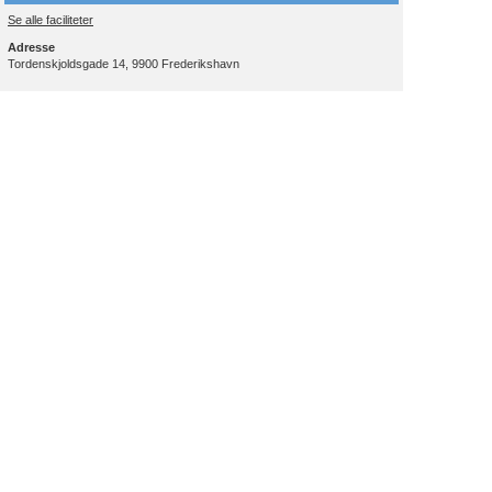
Se alle faciliteter
Adresse
Tordenskjoldsgade 14, 9900 Frederikshavn