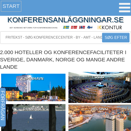
START
KONFERENSANLÄGGNINGAR.SE
DET NORDISKE NETVÆRK FOR KONFERENCEBOOKING
SØG EFTER
2.000 HOTELLER OG KONFERENCEFACILITETER I
SVERIGE, DANMARK, NORGE OG MANGE ANDRE
LANDE
OSLO
KØPENHAVN
FÖRFRÅGAN
DANMARK
HELSINKI