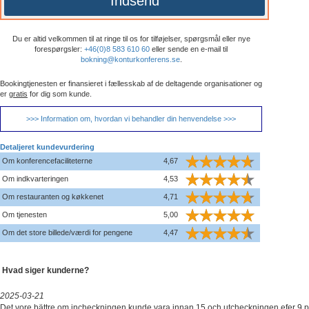
Indsend
Du er altid velkommen til at ringe til os for tilføjelser, spørgsmål eller nye
forespørgsler:
+46(0)8 583 610 60
eller sende en e-mail til
bokning@konturkonferens.se
.
Bookingtjenesten er finansieret i fællesskab af de deltagende organisationer og
er
gratis
for dig som kunde.
>>> Information om, hvordan vi behandler din henvendelse >>>
Detaljeret kundevurdering
Om konferencefaciliteterne
4,67
Om indkvarteringen
4,53
Om restauranten og køkkenet
4,71
Om tjenesten
5,00
Om det store billede/værdi for pengene
4,47
Hvad siger kunderne?
2025-03-21
Det vore bättre om incheckningen kunde vara innan 15 och utcheckningen efer 9 p