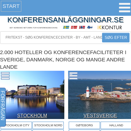
START
KONFERENSANLÄGGNINGAR.SE
DET NORDISKE NETVÆRK FOR KONFERENCEBOOKING
SØG EFTER
2.000 HOTELLER OG KONFERENCEFACILITETER I
SVERIGE, DANMARK, NORGE OG MANGE ANDRE
LANDE
FÖRFRÅGAN
STOCKHOLM
VESTSVERIGE
STOCKHOLM CITY
STOCKHOLM NORD
GØTEBORG
HALLAND