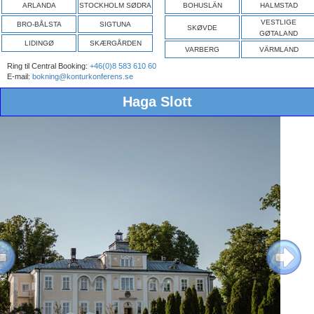
ARLANDA
STOCKHOLM SØDRA
BOHUSLÄN
HALMSTAD
VESTLIGE
BRO-BÅLSTA
SIGTUNA
SKØVDE
GØTALAND
LIDINGØ
SKÆRGÅRDEN
VARBERG
VÄRMLAND
Ring til Central Booking:
+46(0)8 583 610 60
E-mail:
bokning@konturkonferens.se
Haga Slott
ous
Next