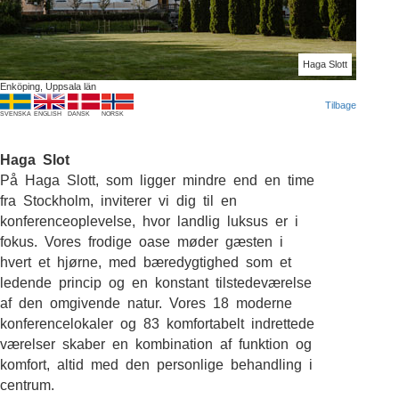
Haga Slott
Enköping, Uppsala län
Tilbage
SVENSKA
ENGLISH
DANSK
NORSK
Haga Slot
På Haga Slott, som ligger mindre end en time
fra Stockholm, inviterer vi dig til en
konferenceoplevelse, hvor landlig luksus er i
fokus. Vores frodige oase møder gæsten i
hvert et hjørne, med bæredygtighed som et
ledende princip og en konstant tilstedeværelse
af den omgivende natur. Vores 18 moderne
konferencelokaler og 83 komfortabelt indrettede
værelser skaber en kombination af funktion og
komfort, altid med den personlige behandling i
centrum.