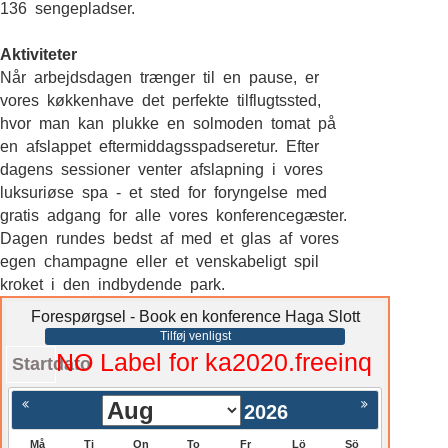
136 sengepladser.
Aktiviteter
Når arbejdsdagen trænger til en pause, er
vores køkkenhave det perfekte tilflugtssted,
hvor man kan plukke en solmoden tomat på
en afslappet eftermiddagsspadseretur. Efter
dagens sessioner venter afslapning i vores
luksuriøse spa - et sted for foryngelse med
gratis adgang for alle vores konferencegæster.
Dagen rundes bedst af med et glas af vores
egen champagne eller et venskabeligt spil
kroket i den indbydende park.
Forespørgsel - Book en konference Haga Slott
Tilføj venligst
NO Label for ka2020.freeinq
Startdato
2026
Må
Ti
On
To
Fr
Lö
Sö