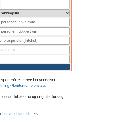
1
r, spørsmål eller nye henvendelser:
kning@konturkonferens.se
.
jonene i fellesskap og er
gratis
for deg
r henvendelsen din >>>