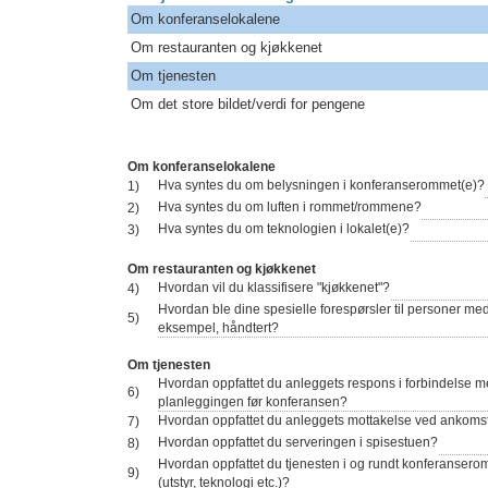
Om konferanselokalene
Om restauranten og kjøkkenet
Om tjenesten
Om det store bildet/verdi for pengene
Om konferanselokalene
Hva syntes du om belysningen i konferanserommet(e)?
1)
Hva syntes du om luften i rommet/rommene?
2)
Hva syntes du om teknologien i lokalet(e)?
3)
Om restauranten og kjøkkenet
Hvordan vil du klassifisere "kjøkkenet"?
4)
Hvordan ble dine spesielle forespørsler til personer med 
5)
eksempel, håndtert?
Om tjenesten
Hvordan oppfattet du anleggets respons i forbindelse 
6)
planleggingen før konferansen?
Hvordan oppfattet du anleggets mottakelse ved ankoms
7)
Hvordan oppfattet du serveringen i spisestuen?
8)
Hvordan oppfattet du tjenesten i og rundt konferanser
9)
(utstyr, teknologi etc.)?