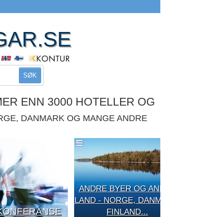
GAR.SE
SØK
MER ENN 3000 HOTELLER OG
ORGE, DANMARK OG MANGE ANDRE
ANDRE BYER OG ANDRE
LAND - NORGE, DANMARK,
KONFERANSE
FINLAND...