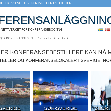
HETER
AKTIVITETER
KONTAKT
FOR FASILITETER
FERENSANLÄGGNIN
E NETTVERKET FOR KONFERANSEBOOKING
DER KONFERANSEBESTILLERE KAN NÅ 
OTELLER OG KONFERANSELOKALER I SVERIGE, N
-SVERIGE
SØR-SVERIGE
STOR 