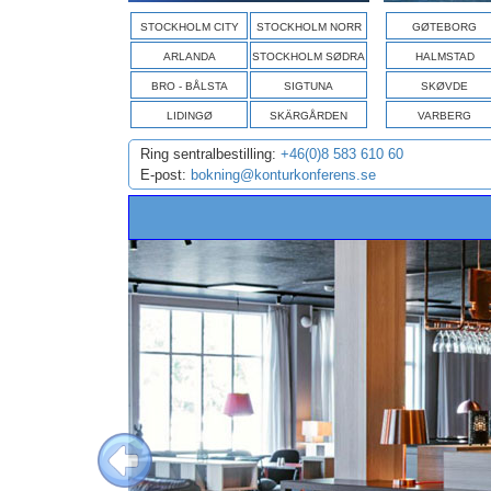
STOCKHOLM CITY
STOCKHOLM NORR
GØTEBORG
ARLANDA
STOCKHOLM SØDRA
HALMSTAD
BRO - BÅLSTA
SIGTUNA
SKØVDE
LIDINGØ
SKÄRGÅRDEN
VARBERG
Ring sentralbestilling:
+46(0)8 583 610 60
E-post:
bokning@konturkonferens.se