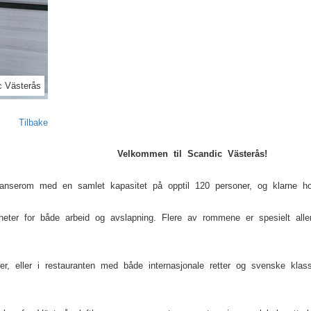
Next
c Västerås
Tilbake
Velkommen til Scandic Västerås!
anserom med en samlet kapasitet på opptil 120 personer, og klarne ho
ter for både arbeid og avslapning. Flere av rommene er spesielt allerg
ter, eller i restauranten med både internasjonale retter og svenske kla