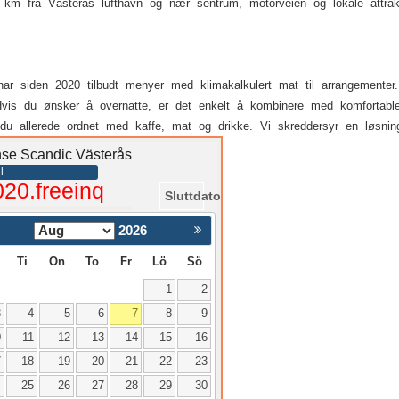
 km fra Västerås lufthavn og nær sentrum, motorveien og lokale attrak
ar siden 2020 tilbudt menyer med klimakalkulert mat til arrangementer. 
vis du ønsker å overnatte, er det enkelt å kombinere med komfortable o
 du allerede ordnet med kaffe, mat og drikke. Vi skreddersyr en løsni
anse Scandic Västerås
l
020.freeinq
Sluttdato
2026
Nästa >
Ti
On
To
Fr
Lö
Sö
1
2
3
4
5
6
7
8
9
0
11
12
13
14
15
16
7
18
19
20
21
22
23
4
25
26
27
28
29
30