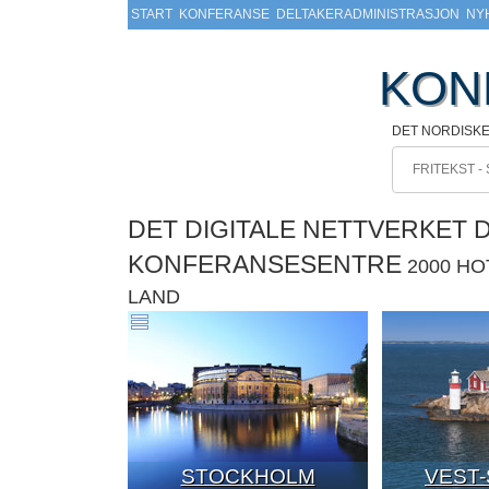
START
KONFERANSE
DELTAKERADMINISTRASJON
NY
KON
DET NORDISK
DET DIGITALE NETTVERKET 
KONFERANSESENTRE
2000 H
LAND
STOCKHOLM
VEST