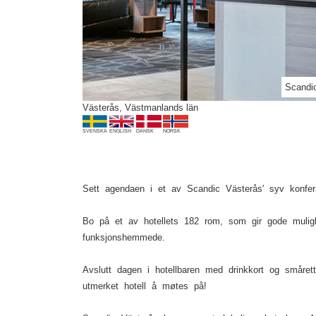
Previous
Scandi
Västerås, Västmanlands län
SVENSKA
ENGLISH
DANSK
NORSK
Sett agendaen i et av Scandic Västerås' syv konfer
Bo på et av hotellets 182 rom, som gir gode mulighe
funksjonshemmede.
Avslutt dagen i hotellbaren med drinkkort og småret
utmerket hotell å møtes på!