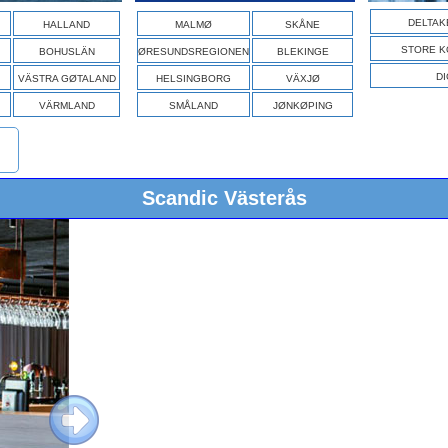
DELTAK
HALLAND
MALMØ
SKÅNE
STORE K
BOHUSLÄN
ØRESUNDSREGIONEN
BLEKINGE
DI
VÄSTRA GØTALAND
HELSINGBORG
VÄXJØ
VÄRMLAND
SMÅLAND
JØNKØPING
Scandic Västerås