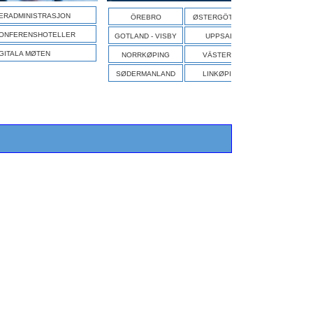
S
ERADMINISTRASJON
ÖREBRO
ØSTERGÖTLAND
ONFERENSHOTELLER
GOTLAND - VISBY
UPPSALA
GITALA MØTEN
NORRKØPING
VÄSTERÅS
SØDERMANLAND
LINKØPING