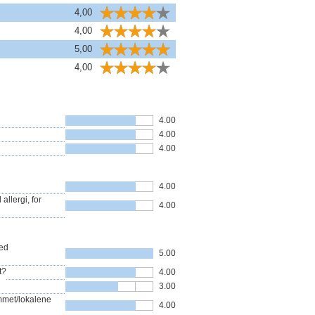
4,00
4,00
5,00
4,00
4.00
4.00
4.00
4.00
allergi, for
4.00
med
5.00
t?
4.00
3.00
ommet/lokalene
4.00