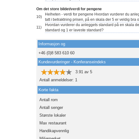
Om det store bildet/verdi for pengene
Helheten - verdi for pengene Hvordan vurderer du anle
10)
tatt i betraktning prisen, på en skala der 5 er veldig bra 
Hvordan vurderer du anleggets standard på en skala de
11)
standard og 1 er laveste standard?
Informasjon og
+46 (0)8 583 610 60
Kundevurderinger - Konferanseindeks
3.91
av
5
Antall anmeldelser:
1
Korte fakta
Antall rom
Antall senger
Største lokaler
Max restaurant
Handikapvennlig
Miljømerket