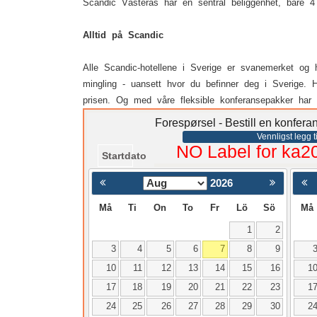
Scandic Västerås har en sentral beliggenhet, bare 4
Alltid på Scandic
Alle Scandic-hotellene i Sverige er svanemerket og h
mingling - uansett hvor du befinner deg i Sverige. H
prisen. Og med våre fleksible konferansepakker har
Forespørsel - Bestill en konfer
Vennligst legg ti
NO Label for ka2
Startdato
2026
< Föregående
Må
Ti
On
To
Fr
Lö
Sö
Må
1
2
3
4
5
6
7
8
9
10
11
12
13
14
15
16
1
17
18
19
20
21
22
23
1
24
25
26
27
28
29
30
2