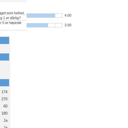
gget som helhet,
4.00
og 1 er dårlig?
r 5 er høyeste
3.00
174
270
60
180
Ja
Ja