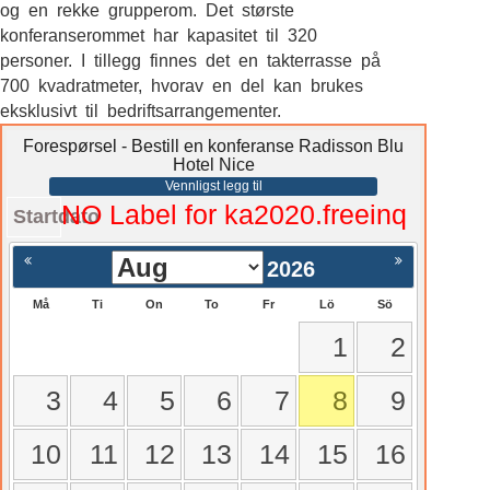
og en rekke grupperom. Det største
konferanserommet har kapasitet til 320
personer. I tillegg finnes det en takterrasse på
700 kvadratmeter, hvorav en del kan brukes
eksklusivt til bedriftsarrangementer.
Forespørsel - Bestill en konferanse Radisson Blu
Hotel Nice
Vennligst legg til
NO Label for ka2020.freeinq
Startdato
2026
Må
Ti
On
To
Fr
Lö
Sö
1
2
3
4
5
6
7
8
9
10
11
12
13
14
15
16