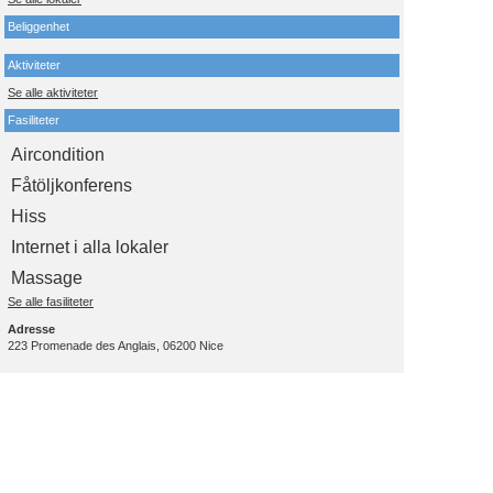
Beliggenhet
Aktiviteter
Se alle aktiviteter
Fasiliteter
Aircondition
Fåtöljkonferens
Hiss
Internet i alla lokaler
Massage
Se alle fasiliteter
Adresse
223 Promenade des Anglais, 06200 Nice