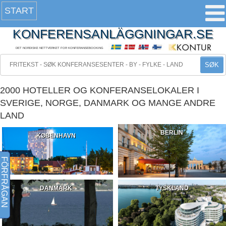
START
KONFERENSANLÄGGNINGAR.SE
DET NORDISKE NETTVERKET FOR KONFERANSEBOOKING
SØK
2000 HOTELLER OG KONFERANSELOKALER I
SVERIGE, NORGE, DANMARK OG MANGE ANDRE
LAND
BERLIN
KØBENHAVN
FÖRFRÅGAN
DANMARK
TYSKLAND