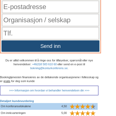
Send inn
Du er alltid velkommen til å ringe oss for tilføyelser, spørsmål eller nye
henvendelser:
+46(0)8 583 610 60
eller send en e-post til
bokning@konturkonferens.se
.
Bookingtjenesten finansieres av de deltakende organisasjonene i fellesskap og
er
gratis
for deg som kunde
>>> Informasjon om hvordan vi behandler henvendelsen din >>>
Detaljert kundevurdering
Om konferanselokalene
4,50
Om innkvarteringen
5,00