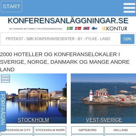
START
KONFERENSANLÄGGNINGAR.SE
DET NORDISKE NETTVERKET FOR KONFERANSEBOOKING
SØK
2000 HOTELLER OG KONFERANSELOKALER I
SVERIGE, NORGE, DANMARK OG MANGE ANDRE
LAND
FÖRFRÅGAN
STOCKHOLM
VEST-SVERIGE
STOCKHOLM CITY
STOCKHOLM NORR
GØTEBORG
HALLAND