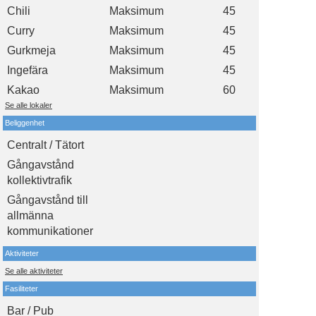
Chili
Maksimum
45
Curry
Maksimum
45
Gurkmeja
Maksimum
45
Ingefära
Maksimum
45
Kakao
Maksimum
60
Se alle lokaler
Beliggenhet
Centralt / Tätort
Gångavstånd
kollektivtrafik
Gångavstånd till
allmänna
kommunikationer
Aktiviteter
Se alle aktiviteter
Fasiliteter
Bar / Pub