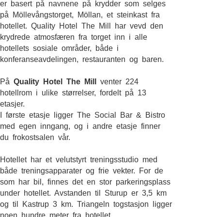
er basert på navnene på krydder som selges
på Möllevångstorget, Möllan, et steinkast fra
hotellet. Quality Hotel The Mill har vevd den
krydrede atmosfæren fra torget inn i alle
hotellets sosiale områder, både i
konferanseavdelingen, restauranten og baren.
På
Quality Hotel The Mill
venter 224
hotellrom i ulike størrelser, fordelt på 13
etasjer.
I første etasje ligger The Social Bar & Bistro
med egen inngang, og i andre etasje finner
du frokostsalen vår.
Hotellet har et velutstyrt treningsstudio med
både treningsapparater og frie vekter. For de
som har bil, finnes det en stor parkeringsplass
under hotellet. Avstanden til Sturup er 3,5 km
og til Kastrup 3 km. Triangeln togstasjon ligger
noen hundre meter fra hotellet.