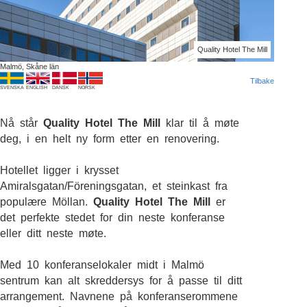
Quality Hotel The Mill
Malmö, Skåne län
Tilbake
SVENSKA
ENGLISH
DANSK
NORSK
Nå står
Quality Hotel The Mill
klar til å møte
deg, i en helt ny form etter en renovering.
Hotellet ligger i krysset
Amiralsgatan/Föreningsgatan, et steinkast fra
populære Möllan.
Quality Hotel The Mill
er
det perfekte stedet for din neste konferanse
eller ditt neste møte.
Med 10 konferanselokaler midt i Malmö
sentrum kan alt skreddersys for å passe til ditt
arrangement. Navnene på konferanserommene