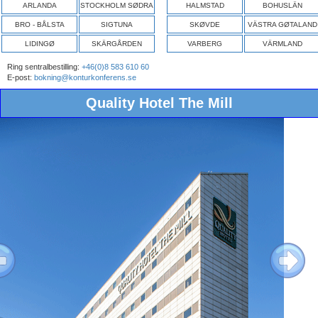
ARLANDA
STOCKHOLM SØDRA
HALMSTAD
BOHUSLÄN
BRO - BÅLSTA
SIGTUNA
SKØVDE
VÄSTRA GØTALAND
LIDINGØ
SKÄRGÅRDEN
VARBERG
VÄRMLAND
Ring sentralbestilling:
+46(0)8 583 610 60
E-post:
bokning@konturkonferens.se
Quality Hotel The Mill
ous
Next