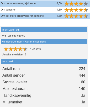
Om restauranten og kjøkkenet
4,00
Om tjenesten
4,50
Om det store bildet/verdi for pengene
4,50
Informasjon og
+46 (0)8 583 610 60
Kundevurderinger - Konferanseindeks
4.37
av
5
Antall anmeldelser:
2
Korte fakta
Antall rom
224
Antall senger
444
Største lokaler
60
Max restaurant
140
Handikapvennlig
Ja
Miljømerket
Ja