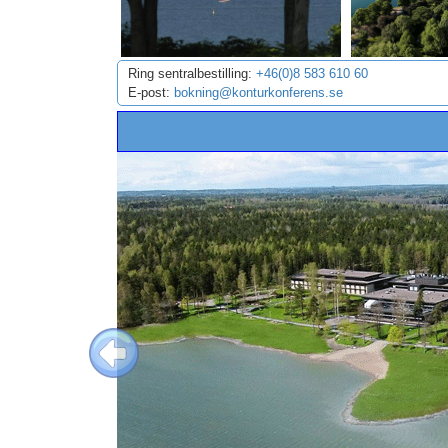
Ring sentralbestilling:
+46(0)8 583 610 60
E-post:
bokning@konturkonferens.se
Previous