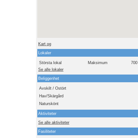
Kart og
Lokaler
Största lokal
Maksimum
700
Se alle lokaler
Beliggenhet
Avskilt / Ostört
Hav/Skärgård
Naturskönt
Aktiviteter
Se alle aktiviteter
Fasiliteter