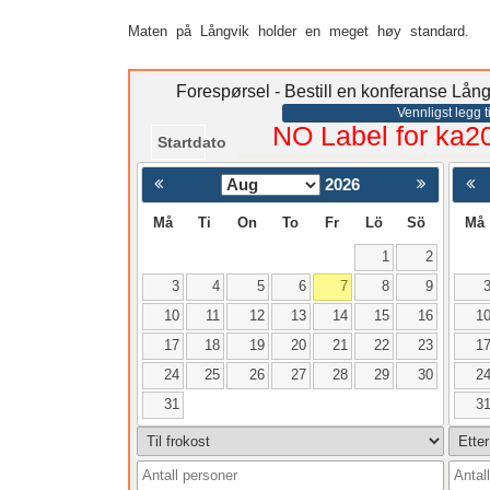
Maten på Långvik holder en meget høy standard.
Forespørsel - Bestill en konferanse Lån
Vennligst legg ti
NO Label for ka2
Startdato
2026
< Föregående
Må
Ti
On
To
Fr
Lö
Sö
Må
1
2
3
4
5
6
7
8
9
10
11
12
13
14
15
16
1
17
18
19
20
21
22
23
1
24
25
26
27
28
29
30
2
31
3