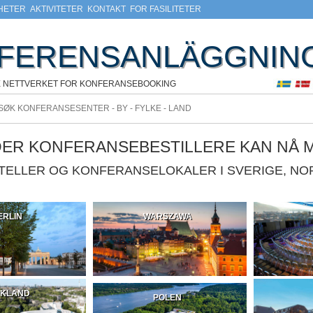
HETER
AKTIVITETER
KONTAKT
FOR FASILITETER
FERENSANLÄGGNIN
E NETTVERKET FOR KONFERANSEBOOKING
DER KONFERANSEBESTILLERE KAN NÅ 
OTELLER OG KONFERANSELOKALER I SVERIGE, N
ERLIN
WARSZAWA
SKLAND
POLEN