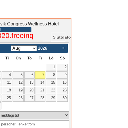
gvik Congress Wellness Hotel
l
020.freeinq
Sluttdato
2026
Nästa >
Ti
On
To
Fr
Lö
Sö
1
2
3
4
5
6
7
8
9
0
11
12
13
14
15
16
7
18
19
20
21
22
23
4
25
26
27
28
29
30
1