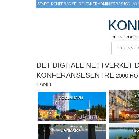
START
KONFERANSE
DELTAKERADMINISTRASJON
NY
KON
DET NORDISK
DET DIGITALE NETTVERKET 
KONFERANSESENTRE
2000 H
LAND
B
KØBENHAVN
DANMARK
TY