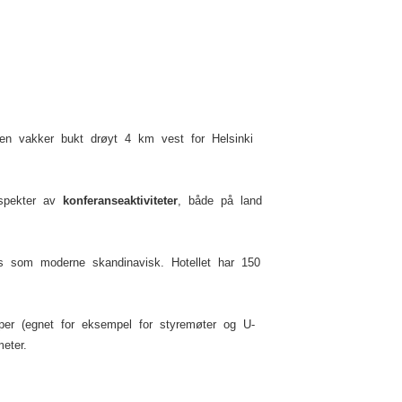
 en vakker bukt drøyt 4 km vest for Helsinki
 spekter av
konferanseaktiviteter
, både på land
s som moderne skandinavisk. Hotellet har 150
upper (egnet for eksempel for styremøter og U-
eter.