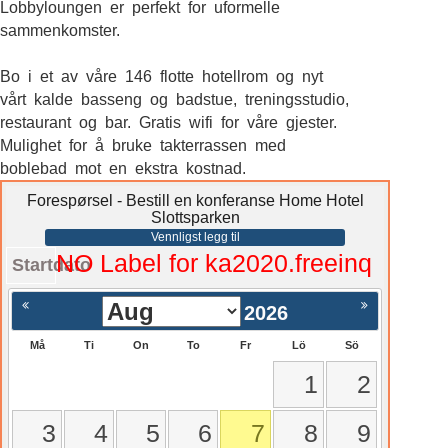
Lobbyloungen er perfekt for uformelle
sammenkomster.
Bo i et av våre 146 flotte hotellrom og nyt
vårt kalde basseng og badstue, treningsstudio,
restaurant og bar. Gratis wifi for våre gjester.
Mulighet for å bruke takterrassen med
boblebad mot en ekstra kostnad.
Forespørsel - Bestill en konferanse Home Hotel
Slottsparken
Vennligst legg til
NO Label for ka2020.freeinq
Startdato
2026
Må
Ti
On
To
Fr
Lö
Sö
1
2
3
4
5
6
7
8
9