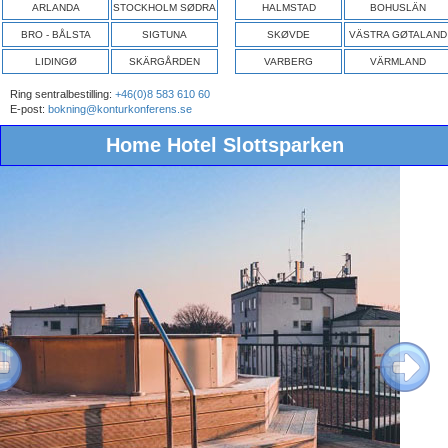
ARLANDA
STOCKHOLM SØDRA
HALMSTAD
BOHUSLÄN
BRO - BÅLSTA
SIGTUNA
SKØVDE
VÄSTRA GØTALAND
LIDINGØ
SKÄRGÅRDEN
VARBERG
VÄRMLAND
Ring sentralbestilling:
+46(0)8 583 610 60
E-post:
bokning@konturkonferens.se
Home Hotel Slottsparken
ous
Next