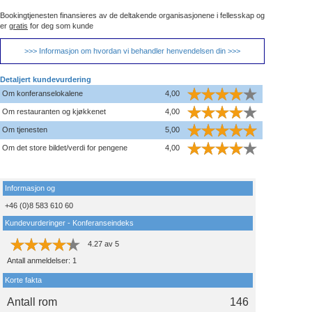
Bookingtjenesten finansieres av de deltakende organisasjonene i fellesskap og
er
gratis
for deg som kunde
>>> Informasjon om hvordan vi behandler henvendelsen din >>>
Detaljert kundevurdering
Om konferanselokalene
4,00
Om restauranten og kjøkkenet
4,00
Om tjenesten
5,00
Om det store bildet/verdi for pengene
4,00
Informasjon og
+46 (0)8 583 610 60
Kundevurderinger - Konferanseindeks
4.27
av
5
Antall anmeldelser:
1
Korte fakta
Antall rom
146