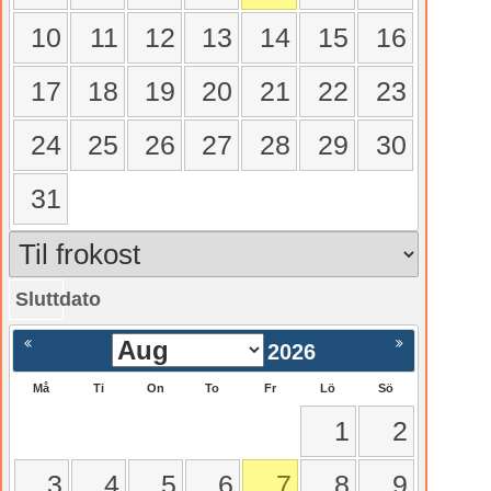
10
11
12
13
14
15
16
17
18
19
20
21
22
23
24
25
26
27
28
29
30
31
Sluttdato
gående
Nästa >
2026
Må
Ti
On
To
Fr
Lö
Sö
1
2
3
4
5
6
7
8
9