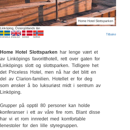
Home Hotel Slottsparken
Linköping, Östergötlands län
Tilbake
SVENSKA
ENGLISH
DANSK
NORSK
Home Hotel Slottsparken
har lenge vært et
av Linköpings favoritthotell, rett over gaten for
Linköpings slott og slottsparken. Tidligere het
det Priceless Hotel, men nå har det blitt en
del av Clarion-familien. Hotellet er for deg
som ønsker å bo luksuriøst midt i sentrum av
Linköping.
Grupper på opptil 80 personer kan holde
konferanser i ett av våre fire rom. Blant disse
har vi et rom innredet med komfortable
lenestoler for den lille styregruppen.