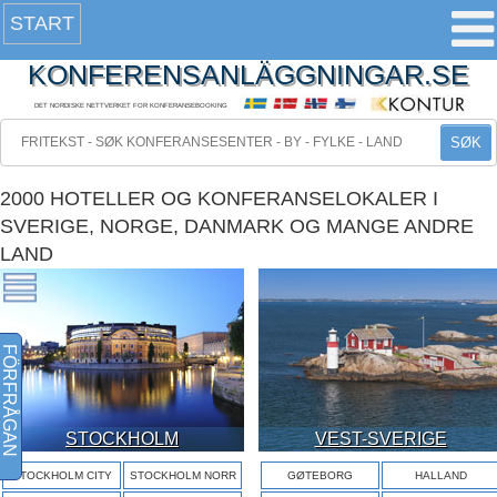
START
KONFERENSANLÄGGNINGAR.SE
DET NORDISKE NETTVERKET FOR KONFERANSEBOOKING
SØK
2000 HOTELLER OG KONFERANSELOKALER I
SVERIGE, NORGE, DANMARK OG MANGE ANDRE
LAND
FÖRFRÅGAN
STOCKHOLM
VEST-SVERIGE
STOCKHOLM CITY
STOCKHOLM NORR
GØTEBORG
HALLAND