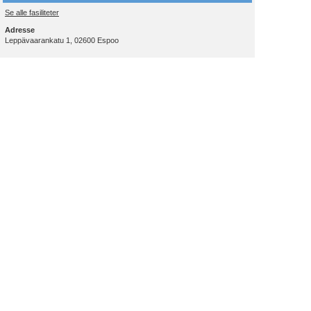
Se alle fasiliteter
Adresse
Leppävaarankatu 1, 02600 Espoo