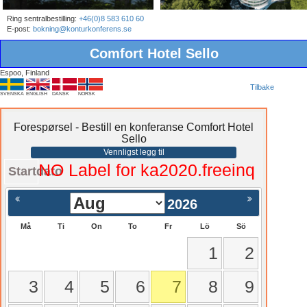
Ring sentralbestilling:
+46(0)8 583 610 60
E-post:
bokning@konturkonferens.se
Comfort Hotel Sello
Espoo, Finland
Tilbake
SVENSKA
ENGLISH
DANSK
NORSK
Forespørsel - Bestill en konferanse Comfort Hotel
Sello
Vennligst legg til
NO Label for ka2020.freeinq
Startdato
2026
Må
Ti
On
To
Fr
Lö
Sö
1
2
3
4
5
6
7
8
9