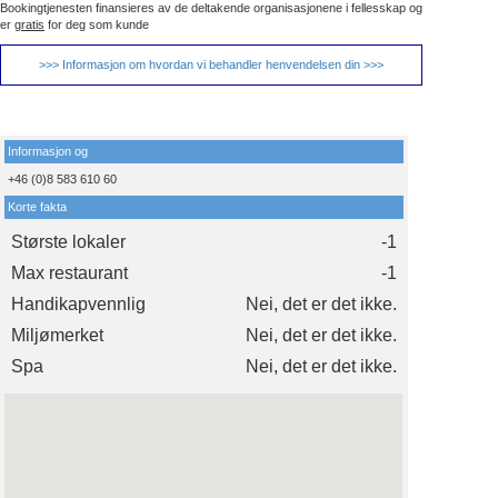
Bookingtjenesten finansieres av de deltakende organisasjonene i fellesskap og
er
gratis
for deg som kunde
>>> Informasjon om hvordan vi behandler henvendelsen din >>>
Informasjon og
+46 (0)8 583 610 60
Korte fakta
Største lokaler
-1
Max restaurant
-1
Handikapvennlig
Nei, det er det ikke.
Miljømerket
Nei, det er det ikke.
Spa
Nei, det er det ikke.