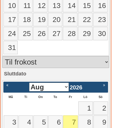
10
11
12
13
14
15
16
17
18
19
20
21
22
23
24
25
26
27
28
29
30
31
Sluttdato
gående
Nästa >
2026
Må
Ti
On
To
Fr
Lö
Sö
1
2
3
4
5
6
7
8
9