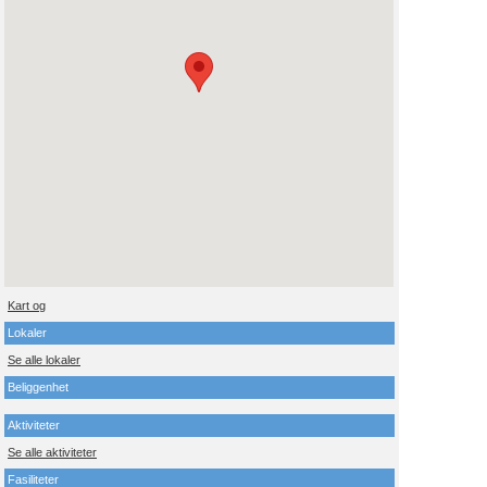
Kart og
Lokaler
Se alle lokaler
Beliggenhet
Aktiviteter
Se alle aktiviteter
Fasiliteter