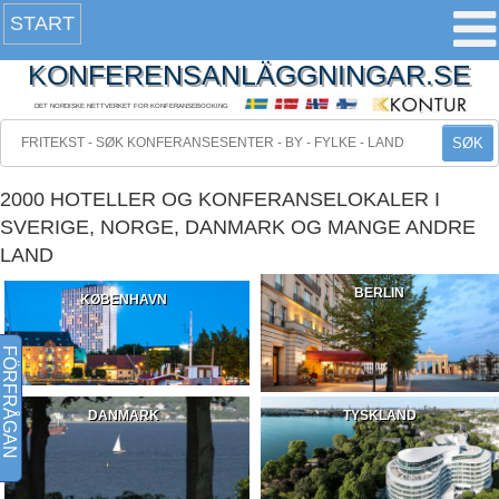
START
KONFERENSANLÄGGNINGAR.SE
DET NORDISKE NETTVERKET FOR KONFERANSEBOOKING
SØK
2000 HOTELLER OG KONFERANSELOKALER I
SVERIGE, NORGE, DANMARK OG MANGE ANDRE
LAND
BERLIN
KØBENHAVN
FÖRFRÅGAN
DANMARK
TYSKLAND