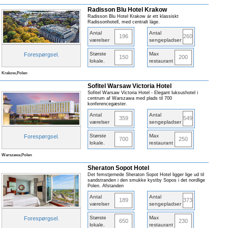
Radisson Blu Hotel Krakow
Radisson Blu Hotel Krakow är ett klassiskt
Radissonhotell, med centralt läge.
Antal
Antal
196
260
værelser
sengepladser
Største
Max
Forespørgsel
.
150
200
lokale
.
restaurant
Krakow,Polen
Sofitel Warsaw Victoria Hotel
Sofitel Warsaw Victoria Hotel - Elegant luksushotel i
centrum af Warszawa med plads til 700
konferencegæster.
Antal
Antal
359
549
værelser
sengepladser
Største
Max
Forespørgsel
.
700
250
lokale
.
restaurant
Warszawa,Polen
Sheraton Sopot Hotel
Det femstjernede Sheraton Sopot Hotel ligger lige ud til
sandstranden i den smukke kystby Sopos i det nordlige
Polen. Afstanden
Antal
Antal
189
373
værelser
sengepladser
Største
Max
Forespørgsel
.
650
230
lokale
.
restaurant