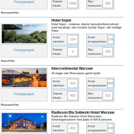
Største
Max
Forespørgsel
.
2000
350
lokale
.
restaurant
Warszawa,Polen
Hotel Sopot
Hotel Sopot - moderne, diskret luksuskonferencehotel
med havudsigt i den smukke kystby Sopot i det nordlige
Polen.
Antal
Antal
124
210
værelser
sengepladser
Største
Max
Forespørgsel
.
0
230
lokale
.
restaurant
Sopot,Polen
Intercontinental Warsaw
43 etager nær Warszawas gamle bydel
Antal
Antal
414
800
værelser
sengepladser
Største
Max
Forespørgsel
.
450
310
lokale
.
restaurant
Warszawa,Polen
Radisson Blu Sobieski Hotel Warsaw
Radisson Blu Sobieski Hotel Warszawa i
forretningskvarteret med plads til 600-8 personer.
Antal
Antal
452
600
værelser
sengepladser