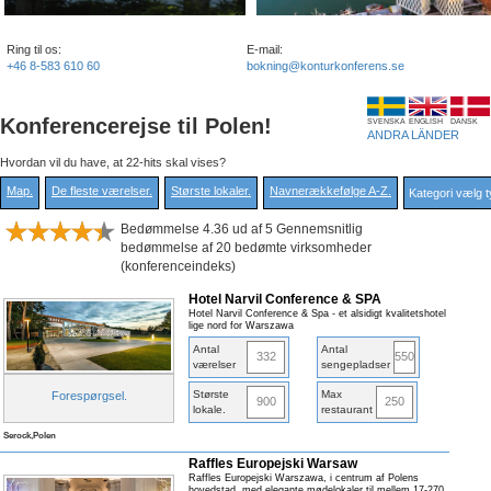
Ring til os:
E-mail:
+46 8-583 610 60
bokning@konturkonferens.se
Konferencerejse til Polen!
SVENSKA
ENGLISH
DANSK
ANDRA LÄNDER
Hvordan vil du have, at 22-hits skal vises?
Map
.
De fleste værelser
.
Største lokaler
.
Navnerækkefølge A-Z
.
Bedømmelse 4.36 ud af 5 Gennemsnitlig
bedømmelse af 20 bedømte virksomheder
(konferenceindeks)
Hotel Narvil Conference & SPA
Hotel Narvil Conference & Spa - et alsidigt kvalitetshotel
lige nord for Warszawa
Antal
Antal
332
550
værelser
sengepladser
Største
Max
Forespørgsel
.
900
250
lokale
.
restaurant
Serock,Polen
Raffles Europejski Warsaw
Raffles Europejski Warszawa, i centrum af Polens
hovedstad, med elegante mødelokaler til mellem 17-270