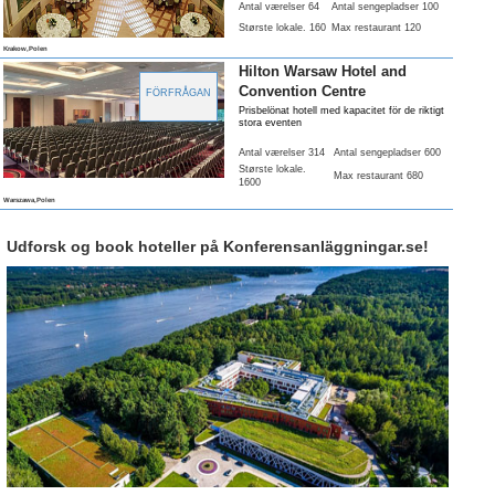
Antal værelser 64
Antal sengepladser 100
Største lokale
. 160
Max restaurant 120
Krakow,Polen
Hilton Warsaw Hotel and
Convention Centre
FÖRFRÅGAN
Prisbelönat hotell med kapacitet för de riktigt
stora eventen
Antal værelser 314
Antal sengepladser 600
Største lokale
.
Max restaurant 680
1600
Warszawa,Polen
Udforsk og book hoteller på Konferensanläggningar.se!