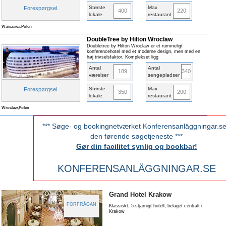
Største
Max
Forespørgsel
.
400
220
lokale
.
restaurant
Warszawa,Polen
DoubleTree by Hilton Wroclaw
Doubletree by Hilton Wroclaw er et rummeligt
konferencehotel med et moderne design, men med en
høj trivselsfaktor. Komplekset ligg
Antal
Antal
189
340
værelser
sengepladser
Største
Max
Forespørgsel
.
350
200
lokale
.
restaurant
Wroclaw,Polen
*** Søge- og bookingnetværket Konferensanläggningar.se
den førende søgetjeneste ***
Gør din facilitet synlig og bookbar!
KONFERENSANLÄGGNINGAR.SE
Grand Hotel Krakow
FÖRFRÅGAN
Klassiskt, 5-stjärnigt hotell, beläget centralt i
Krakow