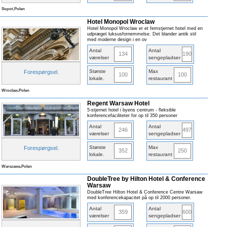
Sopot,Polen
Hotel Monopol Wroclaw
Hotel Monopol Wroclaw er et femstjernet hotel med en
udpræget luksusfornemmelse. Det blander antik stil
med moderne design i en ov
Antal
Antal
134
190
værelser
sengepladser
Største
Max
Forespørgsel
.
100
100
lokale
.
restaurant
Wroclaw,Polen
Regent Warsaw Hotel
5-stjernet hotel i byens centrum - fleksible
konferencefaciliteter for op til 350 personer
Antal
Antal
246
497
værelser
sengepladser
Største
Max
Forespørgsel
.
352
250
lokale
.
restaurant
Warszawa,Polen
DoubleTree by Hilton Hotel & Conference
Warsaw
DoubleTree Hilton Hotel & Conference Centre Warsaw
med konferencekapacitet på op til 2000 personer.
Antal
Antal
359
600
værelser
sengepladser