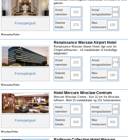
gæster.
Antal
Antal
102
160
værelser
sengepladser
Største
Max
Forespørgsel
.
270
150
lokale
.
restaurant
Warszawa,Polen
Renaissance Warsaw Airport Hotel
Renaissance Warsaw Airport Hotel, lige over for
Chopin-lufthavnen - 14 mødelokaler til forskellige
lejligheder!
Antal
Antal
225
274
værelser
sengepladser
Største
Max
Forespørgsel
.
350
180
lokale
.
restaurant
Warszawa,Polen
Hotel Mercure Wroclaw Centrum
Mercure Wroclaw Centre - Kun 11 km fra Wroclaw
lufthavn. Med 15 mødelokaler og 151 hotelværelser.
Antal
Antal
151
260
værelser
sengepladser
Største
Max
Forespørgsel
.
600
300
lokale
.
restaurant
Wroclaw,Polen
Radisson Collection Hotel Warsaw