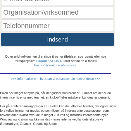
Indsend
Du er altid velkommen til at ringe til os for tilføjelser, spørgsmål eller nye
forespørgsler:
+46(0)8 583 610 60
eller sende en e-mail til
bokning@konturkonferens.se
.
>>> Information om, hvordan vi behandler din henvendelse >>>
Polen har meget at byde på, når det gælder konferencer - uanset om det er en
intern incentive-tur med teamet, en kick-off eller måske et kundearrangement.
Her på Konferensanläggningar.se - Polen kan du udforske hoteller, der egner sig til
forskellige former for møder, og som ligger på interessante destinationer som
hovedstaden Warszawa, de to meget kulturelt og historisk interessante byer
Wroclaw og Krakow og ikke mindst - feriestederne ved landets eksotiske
Østersøkyst; Gdansk, Gdynia og Sopot.