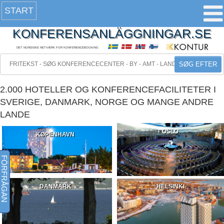
START
KONFERENSANLÄGGNINGAR.SE
DET NORDISKE NETVÆRK FOR KONFERENCEBOOKING
SØG EFTER
2.000 HOTELLER OG KONFERENCEFACILITETER I
SVERIGE, DANMARK, NORGE OG MANGE ANDRE
LANDE
OSLO
KØPENHAVN
FÖRFRÅGAN
DANMARK
HELSINKI