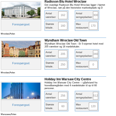
Radisson Blu Hotel Wroclaw
Det statelige Radisson Blu Hotel Wroclaw ligger i hjertet
af Wroclaw, tæt på den historiske markedsplads og D
Antal
Antal
162
300
værelser
sengepladser
Største
Max
Forespørgsel
.
160
170
lokale
.
restaurant
Wroclaw,Polen
Wyndham Wroclaw Old Town
Wyndham Wroclaw Old Town - Et 5-stjernet hotel med
205 værelser og 18 mødelokaler.
Antal
Antal
205
340
værelser
sengepladser
Største
Max
Forespørgsel
.
250
0
lokale
.
restaurant
Wroclaw,Polen
Holiday Inn Warsaw City Centre
Holiday Inn Warsaw City Centre - i gåafstand fra
hovedbanegården med 4 mødelokaler til op til 60
personer.
Antal
Antal
256
512
værelser
sengepladser
Største
Max
Forespørgsel
.
60
120
lokale
.
restaurant
Warszawa,Polen