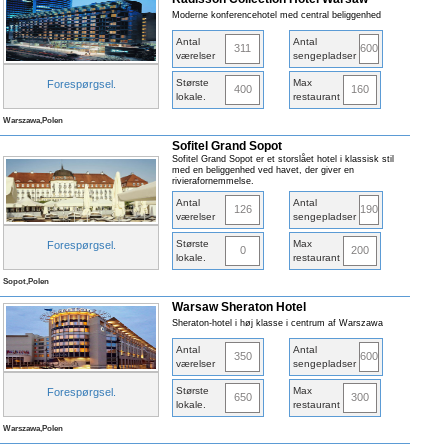
Moderne konferencehotel med central beliggenhed
Antal
Antal
311
600
værelser
sengepladser
Største
Max
Forespørgsel
.
400
160
lokale
.
restaurant
Warszawa,Polen
Sofitel Grand Sopot
Sofitel Grand Sopot er et storslået hotel i klassisk stil
med en beliggenhed ved havet, der giver en
rivierafornemmelse.
Antal
Antal
126
190
værelser
sengepladser
Største
Max
Forespørgsel
.
0
200
lokale
.
restaurant
Sopot,Polen
Warsaw Sheraton Hotel
Sheraton-hotel i høj klasse i centrum af Warszawa
Antal
Antal
350
600
værelser
sengepladser
Største
Max
Forespørgsel
.
650
300
lokale
.
restaurant
Warszawa,Polen