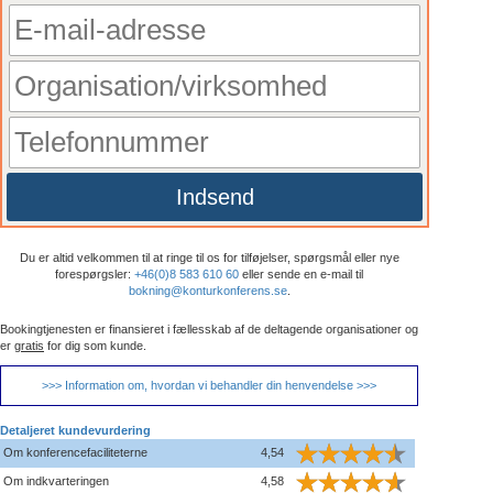
Indsend
Du er altid velkommen til at ringe til os for tilføjelser, spørgsmål eller nye
forespørgsler:
+46(0)8 583 610 60
eller sende en e-mail til
bokning@konturkonferens.se
.
Bookingtjenesten er finansieret i fællesskab af de deltagende organisationer og
er
gratis
for dig som kunde.
>>> Information om, hvordan vi behandler din henvendelse >>>
Detaljeret kundevurdering
Om konferencefaciliteterne
4,54
Om indkvarteringen
4,58