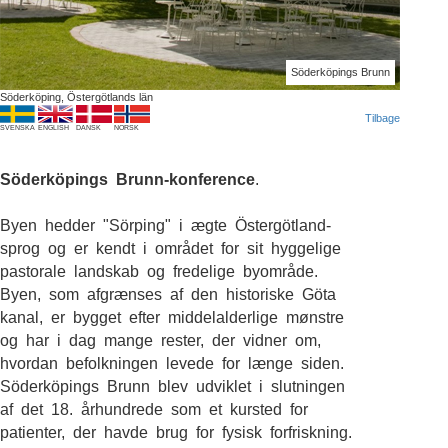
Söderköpings Brunn
Söderköping, Östergötlands län
Tilbage
SVENSKA
ENGLISH
DANSK
NORSK
Söderköpings Brunn-konference
.
Byen hedder "Sörping" i ægte Östergötland-
sprog og er kendt i området for sit hyggelige
pastorale landskab og fredelige byområde.
Byen, som afgrænses af den historiske Göta
kanal, er bygget efter middelalderlige mønstre
og har i dag mange rester, der vidner om,
hvordan befolkningen levede for længe siden.
Söderköpings Brunn blev udviklet i slutningen
af det 18. århundrede som et kursted for
patienter, der havde brug for fysisk forfriskning.