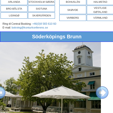
ARLANDA
STOCKHOLM SØDRA
BOHUSLÄN
HALMSTAD
VESTLIGE
BRO-BÅLSTA
SIGTUNA
SKØVDE
GØTALAND
LIDINGØ
SKÆRGÅRDEN
VARBERG
VÄRMLAND
Ring til Central Booking:
+46(0)8 583 610 60
E-mail:
bokning@konturkonferens.se
Söderköpings Brunn
ous
Next