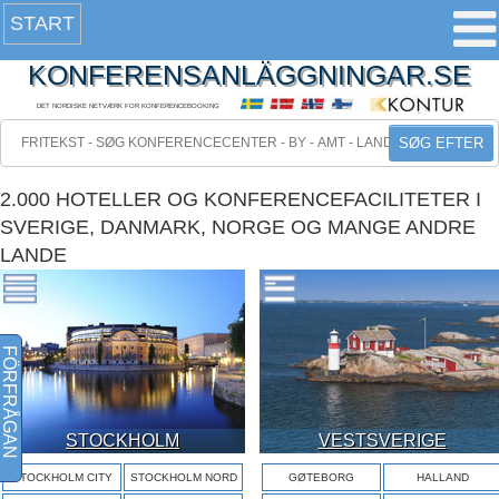
START
KONFERENSANLÄGGNINGAR.SE
DET NORDISKE NETVÆRK FOR KONFERENCEBOOKING
SØG EFTER
2.000 HOTELLER OG KONFERENCEFACILITETER I
SVERIGE, DANMARK, NORGE OG MANGE ANDRE
LANDE
FÖRFRÅGAN
STOCKHOLM
VESTSVERIGE
STOCKHOLM CITY
STOCKHOLM NORD
GØTEBORG
HALLAND