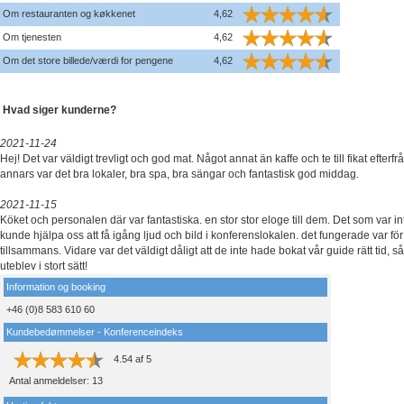
Om restauranten og køkkenet
4,62
Om tjenesten
4,62
Om det store billede/værdi for pengene
4,62
Hvad siger kunderne?
2021-11-24
Hej! Det var väldigt trevligt och god mat. Något annat än kaffe och te till fikat efterf
annars var det bra lokaler, bra spa, bra sängar och fantastisk god middag.
2021-11-15
Köket och personalen där var fantastiska. en stor stor eloge till dem. Det som var in
kunde hjälpa oss att få igång ljud och bild i konferenslokalen. det fungerade var för
tillsammans. Vidare var det väldigt dåligt att de inte hade bokat vår guide rätt tid, 
uteblev i stort sätt!
Information og booking
+46 (0)8 583 610 60
Kundebedømmelser - Konferenceindeks
4.54
af
5
Antal anmeldelser:
13